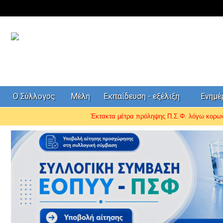
Ο Σύλλογος
Μέλη
Εκπαίδευση - εξέλιξη
Ενημ
Έκτακτα μέτρα πρόληψης Π.Σ.Φ. λόγω κορ