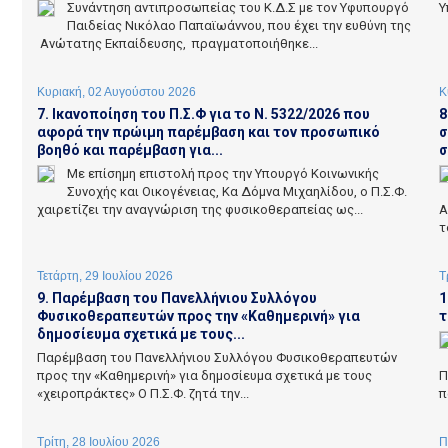
Συνάντηση αντιπροσωπείας του Κ.Δ.Σ με τον Υφυπουργό
Υ
Παιδείας Νικόλαο Παπαϊωάννου, που έχει την ευθύνη της
Ανώτατης Εκπαίδευσης, πραγματοποιήθηκε...
Κυριακή, 02 Αυγούστου 2026
Κ
7. Ικανοποίηση του Π.Σ.Φ για το Ν. 5322/2026 που
8
αφορά την πρώιμη παρέμβαση και τον προσωπικό
σ
βοηθό και παρέμβαση για...
σ
Με επίσημη επιστολή προς την Υπουργό Κοινωνικής
Συνοχής και Οικογένειας, Κα Δόμνα Μιχαηλίδου, ο Π.Σ.Φ.
χαιρετίζει την αναγνώριση της φυσικοθεραπείας ως...
Α
τ
Τετάρτη, 29 Ιουλίου 2026
Τ
9. Παρέμβαση του Πανελλήνιου Συλλόγου
1
Φυσικοθεραπευτών προς την «Καθημερινή» για
τ
δημοσίευμα σχετικά με τους...
Παρέμβαση του Πανελλήνιου Συλλόγου Φυσικοθεραπευτών
προς την «Καθημερινή» για δημοσίευμα σχετικά με τους
Π
«χειροπράκτες» Ο Π.Σ.Φ. ζητά την...
π
Τρίτη, 28 Ιουλίου 2026
Π