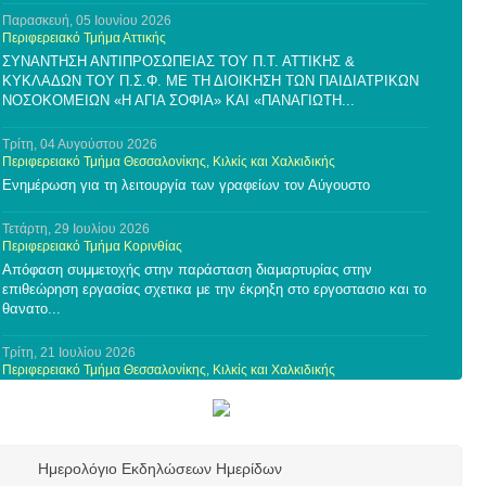
Παρασκευή, 05 Ιουνίου 2026
Περιφερειακό Τμήμα Αττικής
ΣΥΝΑΝΤΗΣΗ ΑΝΤΙΠΡΟΣΩΠΕΙΑΣ ΤΟΥ Π.Τ. ΑΤΤΙΚΗΣ &
ΚΥΚΛΑΔΩΝ ΤΟΥ Π.Σ.Φ. ΜΕ ΤΗ ΔΙΟΙΚΗΣΗ ΤΩΝ ΠΑΙΔΙΑΤΡΙΚΩΝ
ΝΟΣΟΚΟΜΕΙΩΝ «Η ΑΓΙΑ ΣΟΦΙΑ» ΚΑΙ «ΠΑΝΑΓΙΩΤΗ...
Τρίτη, 04 Αυγούστου 2026
Περιφερειακό Τμήμα Θεσσαλονίκης, Κιλκίς και Χαλκιδικής
Ενημέρωση για τη λειτουργία των γραφείων τον Αύγουστο
Τετάρτη, 29 Ιουλίου 2026
Περιφερειακό Τμήμα Κορινθίας
Απόφαση συμμετοχής στην παράσταση διαμαρτυρίας στην
επιθεώρηση εργασίας σχετικα με την έκρηξη στο εργοστασιο και το
θανατο...
Τρίτη, 21 Ιουλίου 2026
Περιφερειακό Τμήμα Θεσσαλονίκης, Κιλκίς και Χαλκιδικής
Πρόσκληση συμμετοχής σε ερευνητική μελέτη του Τμήματος
Φυσικοθεραπείας του Πανεπιστημίου Θεσσαλίας
Τρίτη, 21 Ιουλίου 2026
Ημερολόγιο Εκδηλώσεων Ημερίδων
Περιφερειακό Τμήμα Θεσσαλονίκης, Κιλκίς και Χαλκιδικής