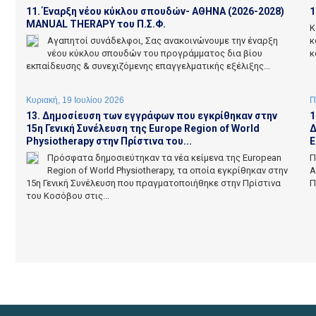
11. Έναρξη νέου κύκλου σπουδών- ΑΘΗΝΑ (2026-2028)
1
MANUAL THERAPY του Π.Σ.Φ.
Κ
Αγαπητοί συνάδελφοι, Σας ανακοινώνουμε την έναρξη
κ
νέου κύκλου σπουδών του προγράμματος δια βίου
κ
εκπαίδευσης & συνεχιζόμενης επαγγελματικής εξέλιξης...
Κυριακή, 19 Ιουλίου 2026
Π
13. Δημοσίευση των εγγράφων που εγκρίθηκαν στην
1
15η Γενική Συνέλευση της Europe Region of World
Δ
Physiotherapy στην Πρίστινα του...
Ε
Πρόσφατα δημοσιεύτηκαν τα νέα κείμενα της European
Π
Region of World Physiotherapy, τα οποία εγκρίθηκαν στην
Α
15η Γενική Συνέλευση που πραγματοποιήθηκε στην Πρίστινα
Π
του Κοσόβου στις...