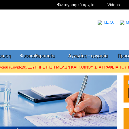
Φωτογραφικό αρχείο
Videos
I.Ε.Θ.
Μ
έρωση
Φυσικοθεραπεία
Αγγελίες - εργασία
Προσ
ωνοϊού (Covid-19),ΕΞΥΠΗΡΕΤΗΣΗ ΜΕΛΩΝ ΚΑΙ ΚΟΙΝΟΥ ΣΤΑ ΓΡΑΦΕΙΑ ΤΟΥ Π.