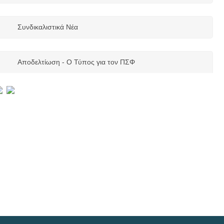
Ενημέρωση για το ESSKA/EKA Open Focus Meeting 2026 – All
About Fast-Track Knee Arthroplasty
Συνδικαλιστικά Νέα
Πέμπτη, 02 Ιουλίου 2026
Περιφερειακό Τμήμα Κορινθίας
Όχι στην υποβάθμιση του ΚΕΦΙΑΠ! Άμεσες προσλήψεις με το
Αποδελτίωση - Ο Τύπος για τον ΠΣΦ
απαραίτητο προσωπικό!
Τετάρτη, 01 Ιουλίου 2026
Περιφερειακό Τμήμα Αττικής
Απόφαση από το Μονομελούς Πλημμελειοδικείου Αθηνών για
υπόθεση αντιποίησης του φυσικοθεραπευτικού επαγγέλματος
Τετάρτη, 24 Ιουνίου 2026
Περιφερειακό Τμήμα Κορινθίας
Για την είσπραξη οφειλών των μελών μέσω ΚΕΔΕ
Τρίτη, 23 Ιουνίου 2026
Περιφερειακό Τμήμα Θεσσαλονίκης, Κιλκίς και Χαλκιδικής
Πρόσκληση Εκδήλωσης Ενδιαφέροντος για Φυσιοθεραπευτές από
τον Ελληνικό Ερυθρό Σταυρό
Τρίτη, 23 Ιουνίου 2026