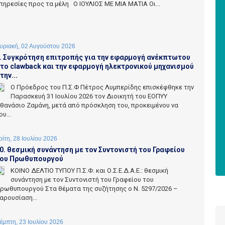
πηρεσίες προς τα μέλη Ο ΙΟΥΛΙΟΣ ΜΕ ΜΙΑ ΜΑΤΙΑ Οι...
υριακή, 02 Αυγούστου 2026
. Συγκρότηση επιτροπής για την εφαρμογή ανέκπτωτου
το clawback και την εφαρμογή ηλεκτρονικού μηχανισμού
την...
Ο Πρόεδρος του Π.Σ.Φ Πέτρος Λυμπερίδης επισκέφθηκε την
Παρασκευή 31 Ιουλίου 2026 τον Διοικητή του ΕΟΠΥΥ
θανάσιο Ζαμάνη, μετά από πρόσκληση του, προκειμένου να
ου...
ρίτη, 28 Ιουλίου 2026
0. θεσμική συνάντηση με τον Συντονιστή του Γραφείου
ου Πρωθυπουργού
ΚΟΙΝΟ ΔΕΛΤΙΟ ΤΥΠΟΥ Π.Σ.Φ. και Ο.Σ.Ε.Δ.Α.Ε.: θεσμική
συνάντηση με τον Συντονιστή του Γραφείου του
ρωθυπουργού Στα θέματα της συζήτησης ο Ν. 5297/2026 –
αρουσίαση...
έμπτη, 23 Ιουλίου 2026