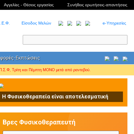
Αγγελίες - Θέσεις εργασίας
Συνήθεις ερωτήσεις-απαντήσεις
.Ε.Φ.
Είσοδος Μελών
e-Υπηρεσίες
φορές-Εκπτώσεις
Σ.Φ, Τρίτη και Πέμπτη ΜΟΝΟ μετά από ραντεβού.
Η Φυσικοθεραπεία είναι αποτελεσματική
Βρες Φυσικοθεραπευτή