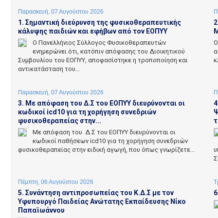
Παρασκευή, 07 Αυγούστου 2026
Π
1. Σημαντική διεύρυνση της φυσικοθεραπευτικής
2
κάλυψης παιδιών και εφήβων από τον ΕΟΠΥΥ
Μ
Ο Πανελλήνιος Σύλλογος Φυσικοθεραπευτών
Ο
ενημερώνει ότι, κατόπιν απόφασης του Διοικητικού
α
Συμβουλίου του ΕΟΠΥΥ, αποφασίστηκε η τροποποίηση και
κ
αντικατάσταση του...
Παρασκευή, 07 Αυγούστου 2026
Π
3. Με απόφαση του Δ.Σ του ΕΟΠΥΥ διευρύνονται οι
4
κωδικοί icd10 για τη χορήγηση συνεδριών
Ψ
φυσικοθεραπείας στην...
τ
Με απόφαση του Δ.Σ του ΕΟΠΥΥ διευρύνονται οι
κωδικοί παθήσεων icd10 για τη χορήγηση συνεδριών
φυσικοθεραπείας στην ειδική αγωγή, που όπως γνωρίζετε...
υ
Σ
Πέμπτη, 06 Αυγούστου 2026
Τ
5. Συνάντηση αντιπροσωπείας του Κ.Δ.Σ με τον
6
Υφυπουργό Παιδείας Ανώτατης Εκπαίδευσης Νίκο
Παπαϊωάννου