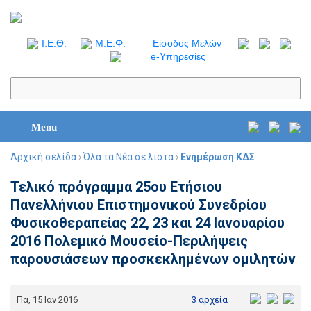
I.Ε.Θ.
Μ.Ε.Φ.
Είσοδος Μελών
e-Υπηρεσίες
Menu
Αρχική σελίδα
›
Όλα τα Νέα σε λίστα
›
Ενημέρωση ΚΔΣ
Τελικό πρόγραμμα 25ου Ετήσιου
Πανελλήνιου Επιστημονικού Συνεδρίου
Φυσικοθεραπείας 22, 23 και 24 Ιανουαρίου
2016 Πολεμικό Μουσείο-Περιλήψεις
παρουσιάσεων προσκεκλημένων ομιλητών
Πα, 15 Ιαν 2016
3 αρχεία