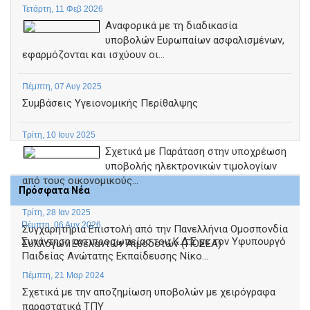
Τετάρτη, 11 Φεβ 2026
Αναφορικά με τη διαδικασία
υποβολών Ευρωπαίων ασφαλισμένων,
εφαρμόζονται και ισχύουν οι...
Πέμπτη, 07 Αυγ 2025
Συμβάσεις Υγειονομικής Περίθαλψης
Τρίτη, 10 Ιουν 2025
Σχετικά με Παράταση στην υποχρέωση
υποβολής ηλεκτρονικών τιμολογίων
από τους οικονομικούς...
Πρόσφατα Νέα
Τρίτη, 28 Ιαν 2025
Πέμπτη, 06 Αυγ 2026
Συγχαρητήρια Επιστολή από την Πανελλήνια Ομοσπονδία
Συνάντηση αντιπροσωπείας του Κ.Δ.Σ με τον Υφυπουργό
Συλλόγων Εθελοντών Αιμοδοτών (ΠΟΣΕΑ)
Παιδείας Ανώτατης Εκπαίδευσης Νίκο...
Πέμπτη, 21 Μαρ 2024
Σχετικά με την αποζημίωση υποβολών με χειρόγραφα
παραστατικά ΤΠΥ