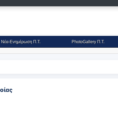
Νέα-Ενημέρωση
Π.Τ.
PhotoGallery
Π.Τ.
οίας