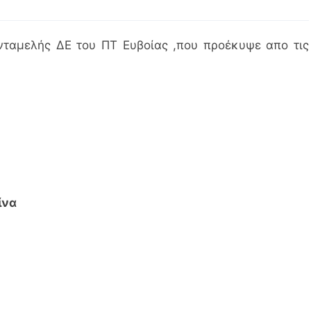
νταμελής ΔΕ του ΠΤ Ευβοίας ,που προέκυψε απο τις
ίνα