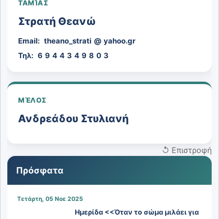
ΤΑΜΊΑΣ
Στρατή Θεανώ
Email:
theano_strati
@
yahoo.gr
Τηλ:
6
9
4
4
3
4
9
8
0
3
ΜΈΛΟΣ
Ανδρεάδου Στυλιανή
↺ Επιστροφή
Πρόσφατα
Τετάρτη, 05 Νοε 2025
Ημερίδα <<Όταν το σώμα μιλάει για