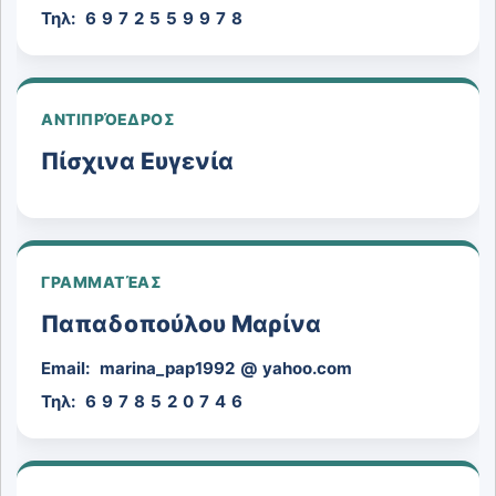
Τηλ:
6
9
7
2
5
5
9
9
7
8
ΑΝΤΙΠΡΌΕΔΡΟΣ
Πίσχινα Ευγενία
ΓΡΑΜΜΑΤΈΑΣ
Παπαδοπούλου Μαρίνα
Email:
marina_pap1992
@
yahoo.com
Τηλ:
6
9
7
8
5
2
0
7
4
6