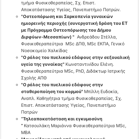
τμήμα Φυσικοθεραπείας, Σχ. Επιστ.
Αποκατάστασης Υγείας, Πανεπιστήμιο Πατρών.
"
Οστεοπόρωση και Σαρκοπενία γυναικών
ημιορεινής περιοχής (συνεργατική δράση του ΕΤ
με Πρόγραμμα Οστεοπόρωσης του Δήμου
Διρφύων-Μεσσαπίων)
"
Ανδρεάδου Στέλλα,
Φυσικοθεραπεύτρια MSc ΔΠΘ, MSc EKΠΑ, Γενικό
Νοσοκομείο Χαλκίδας
"Ο ρόλος του πυελικού εδάφους στην σεξουαλική
υγεία της γυναίκας"
Κωνσταντινίδου Ελένη.
Φυσικοθεραπεύτρια MSc, PhD, Διδάκτωρ Ιατρικής
Σχολής ΑΠΘ
"Ο ρόλος του πυελικού εδάφους στην
σταθεροποίηση του κορμού"
Μπίλλη Ευδοκία,
Αναπλ. Καθηγήτρια τμήμα Φυσικοθεραπείας, Σχ.
Επιστ. Αποκατάστασης Υγείας, Πανεπιστήμιο
Πατρών
“Τηλεαποκατάσταση και εγκυμοσύνη
”
Κατσουλάκη Μαριάννα Φυσικοθεραπεύτρια MSc,
MBA