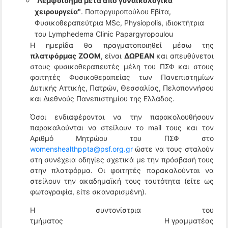
"Λεμφοίδημα μετά από γυναικολογικά
χειρουργεία"
. Παπαργυροπούλου Εβίτα,
Φυσικοθεραπεύτρια MSc, Physiopolis, ιδιοκτήτρια
του Lymphedema Clinic Papargyropoulou
Η ημερίδα θα πραγματοποιηθεί μέσω της
πλατφόρμας ZΟΟΜ
, είναι
ΔΩΡΕΑΝ
και απευθύνεται
στους φυσικοθεραπευτές μέλη του ΠΣΦ και στους
φοιτητές Φυσικοθεραπείας των Πανεπιστημίων
Δυτικής Αττικής, Πατρών, Θεσσαλίας, Πελοποννήσου
και Διεθνούς Πανεπιστημίου της Ελλάδος.
Όσοι ενδιαφέρονται να την παρακολουθήσουν
παρακαλούνται να στείλουν το mail τους και τον
Αριθμό Μητρώου του ΠΣΦ στο
womenshealthppta@psf.org.gr
ώστε να τους σταλούν
στη συνέχεια οδηγίες σχετικά με την πρόσβασή τους
στην πλατφόρμα. Οι φοιτητές παρακαλούνται να
στείλουν την ακαδημαϊκή τους ταυτότητα (είτε ως
φωτογραφία, είτε σκαναρισμένη).
Η συντονίστρια του
τμήματος Η γραμματέας