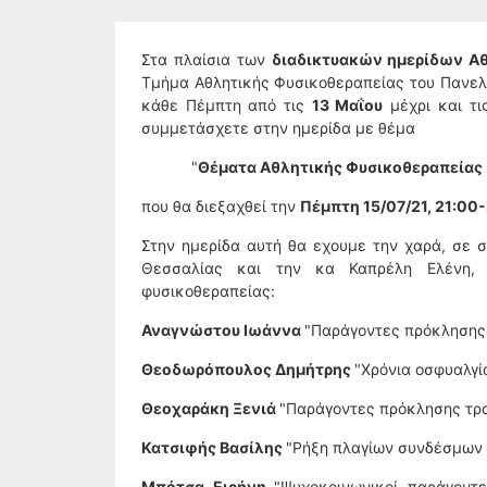
Στα πλαίσια των
διαδικτυακών ημερίδων Α
Τμήμα Αθλητικής Φυσικοθεραπείας του Πανελλ
κάθε Πέμπτη από τις
13 Μαΐου
μέχρι και τι
συμμετάσχετε στην ημερίδα με θέμα
"
Θέματα Αθλητικής Φυσικοθεραπείας 
που θα διεξαχθεί την
Πέμπτη 15/07/21, 21:00
Στην ημερίδα αυτή θα εχουμε την χαρά, σε 
Θεσσαλίας και την κα Καπρέλη Ελένη,
φυσικοθεραπείας:
Αναγνώστου Ιωάννα
"Παράγοντες πρόκλησης 
Θεοδωρόπουλος Δημήτρης
"Χρόνια οσφυαλγί
Θεοχαράκη Ξενιά
"Παράγοντες πρόκλησης τρα
Κατσιφής Βασίλης
"Ρήξη πλαγίων συνδέσμων 
Μπότσα Ειρήνη
"Ψυχοκοινωνικοί παράγοντ