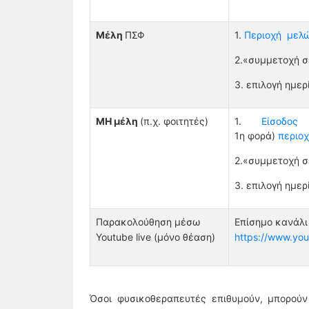
Μέλη
ΠΣΦ
1.
Περιοχή μελ
2.«συμμετοχή σ
3. επιλογή ημερ
ΜΗ μέλη
(π.χ. φοιτητές)
1.
Είσοδος
(
1η φορά)
περιο
2.«συμμετοχή σ
3. επιλογή ημερ
Παρακολούθηση μέσω
Επίσημο κανάλ
Youtube live (μόνο θέαση)
https://www.you
Όσοι φυσικοθεραπευτές επιθυμούν, μπορούν