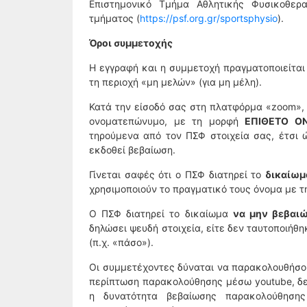
Επιστημονικό Τμήμα Αθλητικής Φυσικοθερα
τμήματος (
https://psf.org.gr/sportsphysio
).
Όροι συμμετοχής
Η εγγραφή και η συμμετοχή πραγματοποιείται
τη περιοχή «μη μελών» (για μη μέλη).
Κατά την είσοδό σας στη πλατφόρμα «zoom», 
ονοματεπώνυμο, με τη μορφή
ΕΠΙΘΕΤΟ Ο
τηρούμενα από τον ΠΣΦ στοιχεία σας, έτσι 
εκδοθεί βεβαίωση.
Γίνεται σαφές ότι ο ΠΣΦ διατηρεί το
δικαίωμ
χρησιμοποιούν το πραγματικό τους όνομα με τ
Ο ΠΣΦ διατηρεί το δικαίωμα
να μην βεβαιώ
δηλώσει ψευδή στοιχεία, είτε δεν ταυτοποιήθ
(π.χ. «πάσο»).
Οι συμμετέχοντες δύναται να παρακολουθήσο
περίπτωση παρακολούθησης μέσω youtube, δε
η δυνατότητα βεβαίωσης παρακολούθησης 