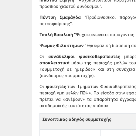
πρόσθιου χιαστού συνδέσμου".
Πέντση Σμαράγδα
"Προδιαθεσικοί παρά
πετοσφαίρισης".
Τσαλή Βασιλική "
Ψυχοκοινωνικοί παράγοντες 
Ψωμάς Φιλοκτήμων "
Εγκεφαλική διάσειση σ
Οι
συνάδελφοι φυσικοθεραπευτές
μπορ
αποκλειστικά
μέσω της περιοχής μελών του 
«συμμετοχή σε ημερίδες» και στη συνέχεια
(σύνδεσμος «συμμετοχή»).
Οι
φοιτητές
των Τμημάτων Φυσικοθεραπεία
περιοχή «μη μελών ΠΣΦ». Για είσοδο στην εφαρ
πρέπει να «ανέβουν» τα απαραίτητα έγγραφα 
ακαδημαϊκής ταυτότητας «πάσο».
Συνοπτικός οδηγός συμμετοχής