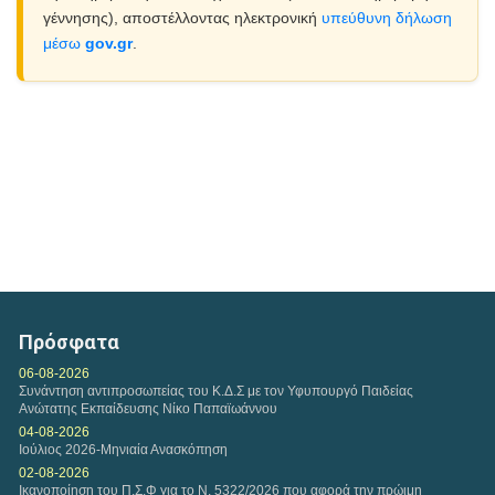
γέννησης), αποστέλλοντας ηλεκτρονική
υπεύθυνη δήλωση
μέσω
gov.gr
.
Πρόσφατα
06-08-2026
Συνάντηση αντιπροσωπείας του Κ.Δ.Σ με τον Υφυπουργό Παιδείας
Ανώτατης Εκπαίδευσης Νίκο Παπαϊωάννου
04-08-2026
Ιούλιος 2026-Μηνιαία Ανασκόπηση
02-08-2026
Ικανοποίηση του Π.Σ.Φ για το Ν. 5322/2026 που αφορά την πρώιμη