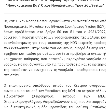
ΦΕΚ Β΄ 3396/2023- Υπ. Απόφαση - Αριθμ. Γ2α/οικ.28804 -
"Νοσοκομειακή Κατ’ Οίκον Νοσηλεία και Φροντίδα Υγείας"
Ως κατ’ Οίκον Νοσηλεία που οργανώνεται και αναπτύσσεται από
Νοσοκομειακές Μονάδες του Εθνικού Συστήματος Υγείας (ΕΣΥ),
όπως προβλέπεται στα άρθρα 50 και 51 του ν. 4931/2022,
ορίζεται η παροχή υπηρεσιών νοσοκομειακής περίθαλψης και
οι ενδεδειγμένες για τους σκοπούς της ΚΟΝ ιατρικές πράξεις
που εκτελούνται στην οικία του ασθενούς, αφορά δε ενήλικες,
εφήβους και παιδιά με σοβαρά σύνθετα προβλήματα υγείας ή/
και χρόνιες παθήσεις, που απαιτούν μακροχρόνια νοσηλεία σε
νοσοκομείο και δύνανται υπό τις προϋποθέσεις και τα κριτήρια
της παρούσας, να συνεχίσουν τη νοσηλεία - αποθεραπεία τους
στο σπίτι.
Ο επιστημονικά υπεύθυνος ιατρός του Κέντρου αναφοράς,
συνεπικουρείται από τον Υπεύθυνο της ΚΟΝ και ιατρούς άλλων
ειδικοτήτων (Χειρουργούς, ιατρούς των ΜΕΘ,
Ωτορινολαρυγγολόγους, Λοιμωξιολόγους κ.ά.), που λειτουργούν
ως διεπιστημονική ομάδα φροντίδας του ασθενή. Επιπλέον,