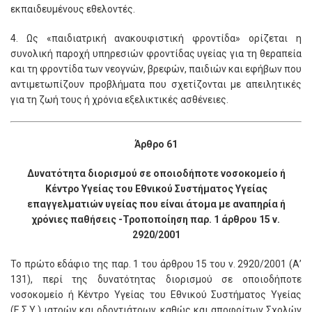
εκπαιδευμένους εθελοντές.
4. Ως «παιδιατρική ανακουφιστική φροντίδα» ορίζεται η
συνολική παροχή υπηρεσιών φροντίδας υγείας για τη θεραπεία
και τη φροντίδα των νεογνών, βρεφών, παιδιών και εφήβων που
αντιμετωπίζουν προβλήματα που σχετίζονται με απειλητικές
για τη ζωή τους ή χρόνια εξελικτικές ασθένειες.
Άρθρο 61
Δυνατότητα διορισμού σε οποιοδήποτε νοσοκομείο ή
Κέντρο Υγείας του Εθνικού Συστήματος Υγείας
επαγγελματιών υγείας που είναι άτομα με αναπηρία ή
χρόνιες παθήσεις -Τροποποίηση παρ. 1 άρθρου 15 ν.
2920/2001
Το πρώτο εδάφιο της παρ. 1 του άρθρου 15 του ν. 2920/2001 (Α’
131), περί της δυνατότητας διορισμού σε οποιοδήποτε
νοσοκομείο ή Κέντρο Υγείας του Εθνικού Συστήματος Υγείας
(Ε.Σ.Υ.) ιατρών και οδοντιάτρων, καθώς και αποφοίτων Σχολών