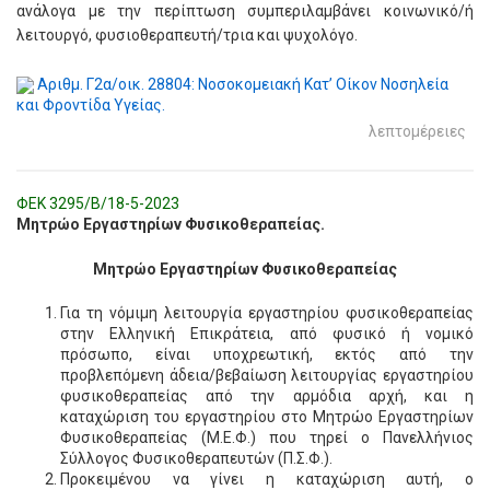
ανάλογα με την περίπτωση συμπεριλαμβάνει κοινωνικό/ή
λειτουργό, φυσιοθεραπευτή/τρια και ψυχολόγο.
Αριθμ. Γ2α/οικ. 28804: Νοσοκομειακή Κατ’ Οίκον Νοσηλεία
και Φροντίδα Υγείας.
λεπτομέρειες
ΦΕΚ 3295/Β/18-5-2023
Μητρώο Εργαστηρίων Φυσικοθεραπείας.
Μητρώο Εργαστηρίων Φυσικοθεραπείας
Για τη νόμιμη λειτουργία εργαστηρίου φυσικοθεραπείας
στην Ελληνική Επικράτεια, από φυσικό ή νομικό
πρόσωπο, είναι υποχρεωτική, εκτός από την
προβλεπόμενη άδεια/βεβαίωση λειτουργίας εργαστηρίου
φυσικοθεραπείας από την αρμόδια αρχή, και η
καταχώριση του εργαστηρίου στο Μητρώο Εργαστηρίων
Φυσικοθεραπείας (Μ.Ε.Φ.) που τηρεί ο Πανελλήνιος
Σύλλογος Φυσικοθεραπευτών (Π.Σ.Φ.).
Προκειμένου να γίνει η καταχώριση αυτή, ο