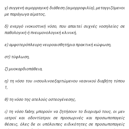
γ) συγγενή αιμορραγική διάθεση (αιμορροφιλία), μεταγγιζόμενοι
με παράγωγα αίματος,
δ) ενεργό ινοκυστική νόσο, που απαιτεί συχνές νοσηλείες σε
παθολογική ή πνευμονολογική κλινική,
ε) αμφοτερόπλευρη νευροαισθητήρια πρακτική κώφωση,
στ) τύφλωση,
ζ) μυοκαρδιοπάθεια,
η) τη νόσο του ινσουλινοεξαρτώμενου νεανικού διαβήτη τύπου
1,
θ) τη νόσο της ατελούς οστεογένεσης,
ι) τη νόσο fabry, μπορούν να ζητήσουν το διορισμό τους, οι μεν
ιατροί και οδοντίατροι σε προσωρινές και προσωποπαγείς
θέσεις, όλες δε οι υπόλοιπες ειδικότητες σε προσωποπαγείς