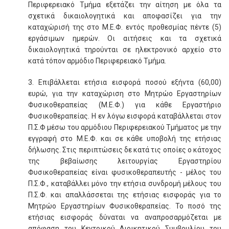
Περιφερειακό Τμήμα εξετάζει την αίτηση με όλα τα
σχετικά δικαιολογητικά και αποφασίζει για την
καταχώρισή της στο Μ.Ε.Φ. εντός προθεσμίας πέντε (5)
εργάσιμων ημερών. Οι αιτήσεις και τα σχετικά
δικαιολογητικά τηρούνται σε ηλεκτρονικό αρχείο στο
κατά τόπον αρμόδιο Περιφερειακό Τμήμα.
3. Επιβάλλεται ετήσια εισφορά ποσού εξήντα (60,00)
ευρώ, για την καταχώριση στο Μητρώο Εργαστηρίων
Φυσικοθεραπείας (Μ.Ε.Φ.) για κάθε Εργαστήριο
Φυσικοθεραπείας. Η εν λόγω εισφορά καταβάλλεται στον
Π.Σ.Φ μέσω του αρμόδιου Περιφερειακού Τμήματος με την
εγγραφή στο Μ.Ε.Φ. και σε κάθε υποβολή της ετήσιας
δήλωσης. Στις περιπτώσεις δε κατά τις οποίες ο κάτοχος
της βεβαίωσης λειτουργίας Εργαστηρίου
Φυσικοθεραπείας είναι φυσικοθεραπευτής - μέλος του
Π.Σ.Φ., καταβάλλει μόνο την ετήσια συνδρομή μέλους του
Π.Σ.Φ. και απαλλάσσεται της ετήσιας εισφοράς για το
Μητρώο Εργαστηρίων Φυσικοθεραπείας. Το ποσό της
ετήσιας εισφοράς δύναται να αναπροσαρμόζεται με
απόφαση του Κεντρικού Διοικητικού Συμβουλίου του