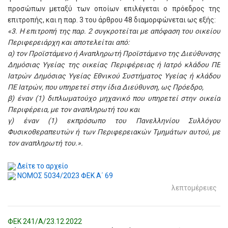
προσώπων μεταξύ των οποίων επιλέγεται ο πρόεδρος της
επιτροπής, και η παρ. 3 του άρθρου 48 διαμορφώνεται ως εξής:
«3. Η επιτροπή της παρ. 2 συγκροτείται με απόφαση του οικείου
Περιφερειάρχη και αποτελείται από:
α) τον Προϊστάμενο ή Αναπληρωτή Προϊστάμενο της Διεύθυνσης
Δημόσιας Υγείας της οικείας Περιφέρειας ή Ιατρό κλάδου ΠΕ
Ιατρών Δημόσιας Υγείας Εθνικού Συστήματος Υγείας ή κλάδου
ΠΕ Ιατρών, που υπηρετεί στην ίδια Διεύθυνση, ως Πρόεδρο,
β) έναν (1) διπλωματούχο μηχανικό που υπηρετεί στην οικεία
Περιφέρεια, με τον αναπληρωτή του και
γ) έναν (1) εκπρόσωπο του Πανελληνίου Συλλόγου
Φυσικοθεραπευτών ή των Περιφερειακών Τμημάτων αυτού, με
τον αναπληρωτή του.».
Δείτε το αρχείο
ΝΟΜΟΣ 5034/2023 ΦΕΚ Α΄ 69
λεπτομέρειες
ΦΕΚ 241/Α/23.12.2022