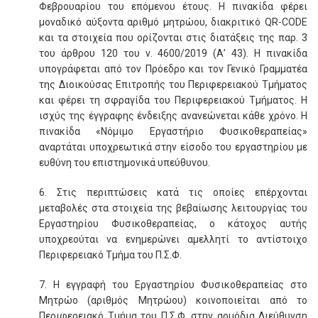
Φεβρουαρίου του επόμενου έτους. Η πινακίδα φέρει
μοναδικό αύξοντα αριθμό μητρώου, διακριτικό QR-CODE
και τα στοιχεία που ορίζονται στις διατάξεις της παρ. 3
του άρθρου 120 του ν. 4600/2019 (Α’ 43). Η πινακίδα
υπογράφεται από τον Πρόεδρο και τον Γενικό Γραμματέα
της Διοικούσας Επιτροπής του Περιφερειακού Τμήματος
και φέρει τη σφραγίδα του Περιφερειακού Τμήματος. Η
ισχύς της έγγραφης ένδειξης ανανεώνεται κάθε χρόνο. Η
πινακίδα «Νόμιμο Εργαστήριο Φυσικοθεραπείας»
αναρτάται υποχρεωτικά στην είσοδο του εργαστηρίου με
ευθύνη του επιστημονικά υπεύθυνου.
6. Στις περιπτώσεις κατά τις οποίες επέρχονται
μεταβολές στα στοιχεία της βεβαίωσης λειτουργίας του
Εργαστηρίου Φυσικοθεραπείας, ο κάτοχος αυτής
υποχρεούται να ενημερώνει αμελλητί το αντίστοιχο
Περιφερειακό Τμήμα του Π.Σ.Φ.
7. Η εγγραφή του Εργαστηρίου Φυσικοθεραπείας στο
Μητρώο (αριθμός Μητρώου) κοινοποιείται από το
Περιφερειακό Τμήμα του Π.Σ.Φ. στην αρμόδια Διεύθυνση