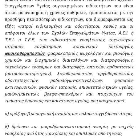
Επαγγελμάτων Υγείας συγκεκριμένων ειδικοτήτων που είναι
άτομα με αναπηρία ή χρόνιες παθήσεις, τροποποιείται, με την
προσθήκη περισσότερων ειδικοτήτων, και διαμορφώνεται ως
εξής:
«Ιατροί ειδικευμένοι και οδοντίατροι, καθώς και οι
απόφοιτοι όλων των Σχολών Επαγγελμάτων Υγείας, Α.Ε.Ι. ή
Τ.Ε.Ι. ή Τ.Ε.Ε. των ειδικοτήτων νοσηλευτών, τεχνολόγων
ιατρικών εργαστηρίων, κοινωνικών λειτουργών,
φυσικοθεραπευτών,
φαρμακοποιών, ψυχολόγων και βιολόγων,
χημικών και βιοχημικών, διαιτολόγων και διατροφολόγων,
τεχνολόγων τροφίμων και διατροφής, οπτικών, ορθοπτιστών
(οπτικών-οπτομετρών), λογοθεραπευτών, εργοθεραπευτών,
οδοντοτεχνιτών, ραδιολόγων-ακτινολόγων, φυσικών-
ακτινοφυσικών, φυσικών ιατρικής, επισκεπτών/τριών υγείας,
μαιών/μαιευτών, βρεφονηπιοκόμων και πτυχιούχων του
τμήματος δημόσιας και κοινοτικής υγείας, που πάσχουν από:
α) ομόζυγο β μεσογειακή αναιμία, ως πολυμεταγγιζόμενα άτομα,
β) δρέπανο και μικροδρεπανοκυτταρική αναιμία, με συχνές
νοσηλείες ανά έτος για κρίσεις και επιπλοκές από τη νόσο,