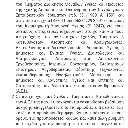
του Τμήματος Διοίκησης Μονάδων Υγείας και Πρόνοιας
της Σχολής Διοίκησης και Οικονομίας των Τεχνολογικών
Εκπαιδευτικών Ιδρυμάτων (π.δ. 351/1989, Α’ 159), και
στην υπό στοιχεία Γ4β/Γ.Π. οικ. 66381/29.8.2017 απόφαση
του Αναπληρωτή Υπουργού Υγείας (Β’ 3247), για τους
οπτικούς οπτομέτρες, ισχύουν αντίστοιχα και για τους
πτυχιούχους των αντίστοιχων Σχολών, Τμημάτων ή
Κατευθύνσεων Αισθητικής και Κοσμητολογίας,
Ακτινολογίας και Ακτινοθεραπείας, Δημόσιας Υγείας ή
Δημόσιας και Ενιαίας Υγείας, Διαιτολογίας και
Διατροφολογίας, Διατροφής και Διαιτολογίας,
Εργοθεραπείας, Ιατρικών Εργαστηρίων, Βιοϊατρικών
Επιστημών, Λογοθεραπείας, Οδοντικής Τεχνολογίας,
Φυσικοθεραπείας, Νοσηλευτικής, Μαιευτικής και
Δημόσιας και Κοινοτικής Υγείας και Οπτικής και
Οπτομετρίας των Ανώτατων Εκπαιδευτικών Ιδρυμάτων
(Α.Ε.Ι.).
Οι πτυχιούχοι των Σχολών, Τμημάτων ή Κατευθύνσεων
των Α.Ε.Ι. της παρ. 1 υποχρεούνται να εκδώσουν βεβαίωση
άσκησης επαγγέλματος από τις αρμόδιες υπηρεσίες των
κατά τόπο αρμοδίων Περιφερειών και υπόκεινται στους
όρους, τις προϋποθέσεις, καθώς και κάθε άλλη ρύθμιση
που ισχύει για την άσκηση του οικείου επαγγέλματος