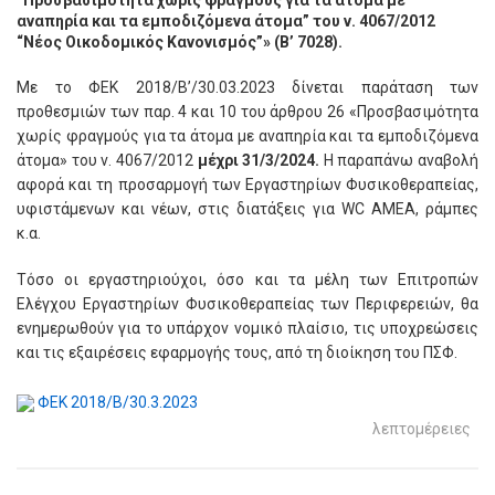
“Προσβασιμότητα χωρίς φραγμούς για τα άτομα με
αναπηρία και τα εμποδιζόμενα άτομα” του ν. 4067/2012
“Νέος Οικοδομικός Κανονισμός”» (Β’ 7028).
Με το ΦΕΚ 2018/Β’/30.03.2023 δίνεται παράταση των
προθεσμιών των παρ. 4 και 10 του άρθρου 26 «Προσβασιμότητα
χωρίς φραγμούς για τα άτομα με αναπηρία και τα εμποδιζόμενα
άτομα» του ν. 4067/2012
μέχρι 31/3/2024.
Η παραπάνω αναβολή
αφορά και τη προσαρμογή των Εργαστηρίων Φυσικοθεραπείας,
υφιστάμενων και νέων, στις διατάξεις για WC ΑΜΕΑ, ράμπες
κ.α.
Τόσο οι εργαστηριούχοι, όσο και τα μέλη των Επιτροπών
Ελέγχου Εργαστηρίων Φυσικοθεραπείας των Περιφερειών, θα
ενημερωθούν για το υπάρχον νομικό πλαίσιο, τις υποχρεώσεις
και τις εξαιρέσεις εφαρμογής τους, από τη διοίκηση του ΠΣΦ.
ΦΕΚ 2018/Β/30.3.2023
λεπτομέρειες