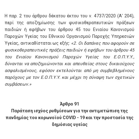
Η παρ. 2 του άρθρου δέκατου έκτου του ν. 4737/2020 (Α’ 204),
περί της αποζημίωσης των φυσικοθεραπευτικών πράξεων
παιδιών ή εφήβων του άρθρου 45 του Ενιαίου Κανονισμού
Παροχών Υγείας του Εθνικού Οργανισμού Παροχής Υπηρεσιών
Υγείας, αντικαθίσταται ως εξής:
«2. Οι δαπάνες που αφορούν σε
φυσικοθεραπευτικές πράξεις παιδιών ή εφήβων του άρθρου 45
του Ενιαίου Κανονισμού Παροχών Υγείας του Ε.Ο.Π.Υ.Υ.,
δύνανται να αποζημιώνονται και απευθείας στους δικαιούχους
ασφαλισμένους, εφόσον εκτελούνται από μη συμβεβλημένους
παρόχους με τον Ε.Ο.Π.Υ.Υ. και μέχρι τη σύναψη των σχετικών
συμβάσεων.»
Άρθρο 91
Παράταση ισχύος ρυθμίσεων για την αντιμετώπιση της
πανδημίας του κορωνοϊού COVID - 19 και την προστασία της
δημόσιας υγείας