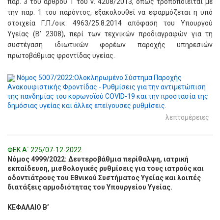
παρ. 3 του άρθρου 1 του ν. 4208/2013, όπως τροποποιείται με
την παρ. 1 του παρόντος, εξακολουθεί να εφαρμόζεται η υπό
στοιχεία Γ.Π./οικ. 4963/25.8.2014 απόφαση του Υπουργού
Υγείας (Β’ 2308), περί των τεχνικών προδιαγραφών για τη
συστέγαση ιδιωτικών φορέων παροχής υπηρεσιών
πρωτοβάθμιας φροντίδας υγείας.
Νόμος 5007/2022:Ολοκληρωμένο Σύστημα Παροχής
Ανακουφιστικής Φροντίδας - Ρυθμίσεις για την αντιμετώπιση
της πανδημίας του κορωνοϊού COVID-19 και την προστασία της
δημόσιας υγείας και άλλες επείγουσες ρυθμίσεις.
λεπτομέρειες
ΦΕΚ Α΄ 225/07-12-2022
Νόμος 4999/2022: Δευτεροβάθμια περίθαλψη, ιατρική
εκπαίδευση, μισθολογικές ρυθμίσεις για τους ιατρούς και
οδοντιάτρους του Εθνικού Συστήματος Υγείας και λοιπές
διατάξεις αρμοδιότητας του Υπουργείου Υγείας.
ΚΕΦΑΛΑΙΟ Β’