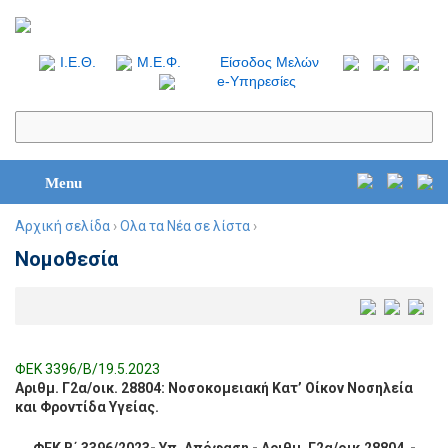
I.Ε.Θ.
Μ.Ε.Φ.
Είσοδος Μελών
e-Υπηρεσίες
Menu
Αρχική σελίδα
›
Ολα τα Νέα σε λίστα
›
Νομοθεσία
ΦΕΚ 3396/Β/19.5.2023
Αριθμ. Γ2α/οικ. 28804: Νοσοκομειακή Κατ’ Οίκον Νοσηλεία
και Φροντίδα Υγείας.