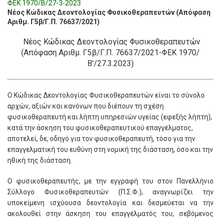
ΦΕΚ 1970/Β/27-3-2023
Νέος Κώδικας Δεοντολογίας Φυσικοθεραπευτών (Απόφαση
Αριθμ. Γ5β/Γ.Π. 76637/2021)
Νέος Κώδικας Δεοντολογίας Φυσικοθεραπευτών
(Απόφαση Αριθμ. Γ5β/Γ.Π. 76637/2021-ΦΕΚ 1970/
Β'/27.3.2023)
Ο Κώδικας Δεοντολογίας Φυσικοθεραπευτών είναι το σύνολο
αρχών, αξιών και κανόνων που διέπουν τη σχέση
φυσικοθεραπευτή και λήπτη υπηρεσιών υγείας (εφεξής λήπτη),
κατά την άσκηση του φυσικοθεραπευτικού επαγγέλματος,
αποτελεί, δε, οδηγό για τον φυσικοθεραπευτή, τόσο για την
επαγγελματική του ευθύνη στη νομική της διάσταση, όσο και την
ηθική της διάσταση.
Ο φυσικοθεραπευτής, με την εγγραφή του στον Πανελλήνιο
Σύλλογο Φυσικοθεραπευτών (Π.Σ.Φ.), αναγνωρίζει την
υποκείμενη ισχύουσα δεοντολογία και δεσμεύεται να την
ακολουθεί στην άσκηση του επαγγέλματός του, σεβόμενος