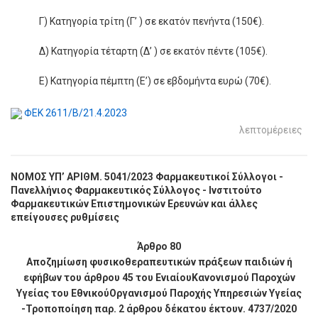
Γ) Κατηγορία τρίτη (Γ’ ) σε εκατόν πενήντα (150€).
Δ) Κατηγορία τέταρτη (Δ’ ) σε εκατόν πέντε (105€).
Ε) Κατηγορία πέμπτη (Ε’) σε εβδομήντα ευρώ (70€).
ΦΕΚ 2611/Β/21.4.2023
λεπτομέρειες
NOMOΣ ΥΠ’ ΑΡΙΘΜ. 5041/2023 Φαρμακευτικοί Σύλλογοι -
Πανελλήνιος Φαρμακευτικός Σύλλογος - Ινστιτούτο
Φαρμακευτικών Επιστημονικών Ερευνών και άλλες
επείγουσες ρυθμίσεις
Άρθρο 80
Αποζημίωση φυσικοθεραπευτικών πράξεων παιδιών ή
εφήβων του άρθρου 45 του ΕνιαίουΚανονισμού Παροχών
Υγείας του ΕθνικούΟργανισμού Παροχής Υπηρεσιών Υγείας
-Τροποποίηση παρ. 2 άρθρου δέκατου έκτουν. 4737/2020