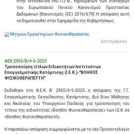
στην ιστοσελίδα του Π.Σ.Φ., τηρουμένων των διατάξεων
του Ευρωπαϊκού Γενικού Κανονισμού Προστασίας
Δεδομένων [Κανονισμός (ΕΕ) 2016/679]. Η απόφαση αυτή
να δημοσιευθεί στην Εφημερίδα της Κυβερνήσεως.
Μητρώο Εργαστηρίων Φυσικοθεραπείας
λεπτομέρειες
ΦΕΚ 2955/Β/4-5-2023
Τροποποίηση τίτλων Ειδικοτήτων Ινστιτούτων
Επαγγελματικής Κατάρτισης (Ι.Ε.Κ.)-"ΒΟΗΘΟΣ
ΦΥΣΙΚΟΘΕΡΑΠΕΥΤΗ"
Εκδόθηκε στο Φ.Ε.Κ. Β΄ 2955/4-5-2023, η απόφαση της Γ.Γ.
Επαγγελματικής Εκπαίδευσης, Κατάρτισης, Διά Βίου Μάθησης
και Νεολαίας του Υπουργείου Παιδείας για τροποποίηση του
τίτλου της ειδικότητας «Βοηθός Φυσικοθεραπείας» των Ι.Ε.Κ. σε
«Βοηθός Φυσικοθεραπευτή».
Η παραπάνω απόφαση συμμορφώνεται με το νέο Προσοντολόγιο