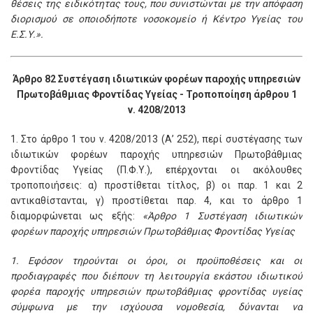
θέσεις της ειδικότητας τους, που συνιστώνται με την απόφαση
διορισμού σε οποιοδήποτε νοσοκομείο ή Κέντρο Υγείας του
Ε.Σ.Υ.».
Άρθρο 82 Συστέγαση ιδιωτικών φορέων παροχής υπηρεσιών
Πρωτοβάθμιας Φροντίδας Υγείας - Τροποποίηση άρθρου 1
ν. 4208/2013
1. Στο άρθρο 1 του ν. 4208/2013 (Α’ 252), περί συστέγασης των
ιδιωτικών φορέων παροχής υπηρεσιών Πρωτοβάθμιας
Φροντίδας Υγείας (Π.Φ.Υ.), επέρχονται οι ακόλουθες
τροποποιήσεις: α) προστίθεται τίτλος, β) οι παρ. 1 και 2
αντικαθίστανται, γ) προστίθεται παρ. 4, και το άρθρο 1
διαμορφώνεται ως εξής:
«Άρθρο 1 Συστέγαση ιδιωτικών
φορέων παροχής υπηρεσιών Πρωτοβάθμιας Φροντίδας Υγείας
1. Εφόσον τηρούνται οι όροι, οι προϋποθέσεις και οι
προδιαγραφές που διέπουν τη λειτουργία εκάστου ιδιωτικού
φορέα παροχής υπηρεσιών πρωτοβάθμιας φροντίδας υγείας
σύμφωνα με την ισχύουσα νομοθεσία, δύνανται να