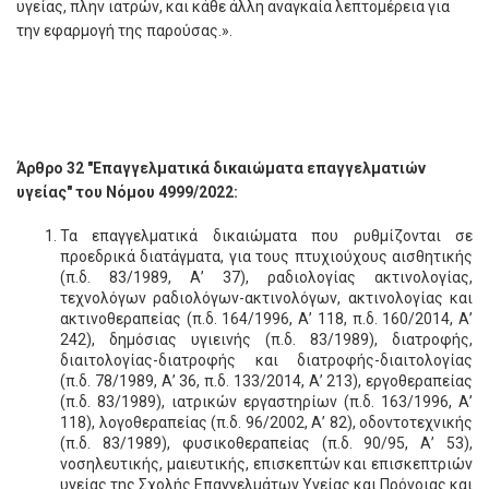
υγείας, πλην ιατρών, και κάθε άλλη αναγκαία λεπτομέρεια για
την εφαρμογή της παρούσας.».
Άρθρο 32 "Επαγγελματικά δικαιώματα επαγγελματιών
υγείας" του Νόμου 4999/2022:
Τα επαγγελματικά δικαιώματα που ρυθμίζονται σε
προεδρικά διατάγματα, για τους πτυχιούχους αισθητικής
(π.δ. 83/1989, Α’ 37), ραδιολογίας ακτινολογίας,
τεχνολόγων ραδιολόγων-ακτινολόγων, ακτινολογίας και
ακτινοθεραπείας (π.δ. 164/1996, Α’ 118, π.δ. 160/2014, Α’
242), δημόσιας υγιεινής (π.δ. 83/1989), διατροφής,
διαιτολογίας-διατροφής και διατροφής-διαιτολογίας
(π.δ. 78/1989, Α’ 36, π.δ. 133/2014, Α’ 213), εργοθεραπείας
(π.δ. 83/1989), ιατρικών εργαστηρίων (π.δ. 163/1996, Α’
118), λογοθεραπείας (π.δ. 96/2002, Α’ 82), οδοντοτεχνικής
(π.δ. 83/1989), φυσικοθεραπείας (π.δ. 90/95, Α’ 53),
νοσηλευτικής, μαιευτικής, επισκεπτών και επισκεπτριών
υγείας της Σχολής Επαγγελμάτων Υγείας και Πρόνοιας και