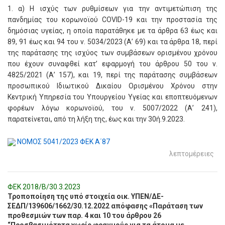
1. α) Η ισχύς των ρυθμίσεων για την αντιμετώπιση της
πανδημίας του κορωνοϊού COVID-19 και την προστασία της
δημόσιας υγείας, η οποία παρατάθηκε με τα άρθρα 63 έως και
89, 91 έως και 94 του ν. 5034/2023 (Α’ 69) και τα άρθρα 18, περί
της παράτασης της ισχύος των συμβάσεων ορισμένου χρόνου
που έχουν συναφθεί κατ’ εφαρμογή του άρθρου 50 του ν.
4825/2021 (Α’ 157), και 19, περί της παράτασης συμβάσεων
προσωπικού Ιδιωτικού Δικαίου Ορισμένου Χρόνου στην
Κεντρική Υπηρεσία του Υπουργείου Υγείας και εποπτευόμενων
φορέων λόγω κορωνοϊού, του ν. 5007/2022 (Α’ 241),
παρατείνεται, από τη λήξη της, έως και την 30ή.9.2023.
ΝΟΜΟΣ 5041/2023 ΦΕΚ Α΄87
λεπτομέρειες
ΦΕΚ 2018/Β/30.3.2023
Τροποποίηση της υπό στοιχεία οικ. ΥΠΕΝ/ΔΕ-
ΣΕΔΠ/139606/1662/30.12.2022 απόφασης «Παράταση των
προθεσμιών των παρ. 4 και 10 του άρθρου 26