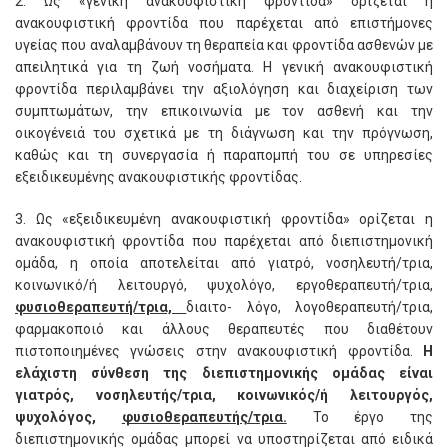
2. Ως «γενική ανακουφιστική φροντίδα» ορίζεται η
ανακουφιστική φροντίδα που παρέχεται από επιστήμονες
υγείας που αναλαμβάνουν τη θεραπεία και φροντίδα ασθενών με
απειλητικά για τη ζωή νοσήματα. Η γενική ανακουφιστική
φροντίδα περιλαμβάνει την αξιολόγηση και διαχείριση των
συμπτωμάτων, την επικοινωνία με τον ασθενή και την
οικογένειά του σχετικά με τη διάγνωση και την πρόγνωση,
καθώς και τη συνεργασία ή παραπομπή του σε υπηρεσίες
εξειδικευμένης ανακουφιστικής φροντίδας.
3. Ως «εξειδικευμένη ανακουφιστική φροντίδα» ορίζεται η
ανακουφιστική φροντίδα που παρέχεται από διεπιστημονική
ομάδα, η οποία αποτελείται από γιατρό, νοσηλευτή/τρια,
κοινωνικό/ή λειτουργό, ψυχολόγο, εργοθεραπευτή/τρια,
φυσιοθεραπευτή/τρια,
διαιτο- λόγο, λογοθεραπευτή/τρια,
φαρμακοποιό και άλλους θεραπευτές που διαθέτουν
πιστοποιημένες γνώσεις στην ανακουφιστική φροντίδα.
Η
ελάχιστη σύνθεση της διεπιστημονικής ομάδας είναι
γιατρός, νοσηλευτής/τρια, κοινωνικός/ή λειτουργός,
ψυχολόγος,
φυσιοθεραπευτής/τρια.
Το έργο της
διεπιστημονικής ομάδας μπορεί να υποστηρίζεται από ειδικά