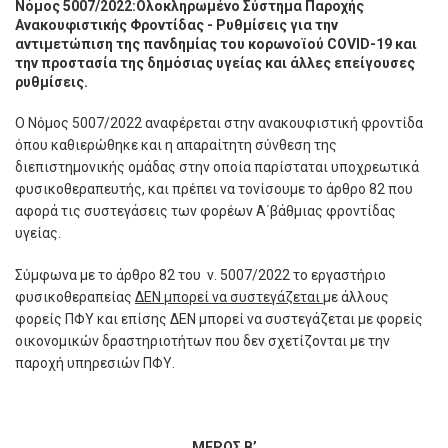
Νόμος 5007/2022:Ολοκληρωμένο Σύστημα Παροχής
Ανακουφιστικής Φροντίδας - Ρυθμίσεις για την
αντιμετώπιση της πανδημίας του κορωνοϊού COVID-19 και
την προστασία της δημόσιας υγείας και άλλες επείγουσες
ρυθμίσεις.
Ο Νόμος 5007/2022 αναφέρεται στην ανακουφιστική φροντίδα
όπου καθιερώθηκε και η απαραίτητη σύνθεση της
διεπιστημονικής ομάδας στην οποία παρίσταται υποχρεωτικά
φυσικοθεραπευτής, και πρέπει να τονίσουμε το άρθρο 82 που
αφορά τις συστεγάσεις των φορέων Α΄βάθμιας φροντίδας
υγείας.
Σύμφωνα με το άρθρο 82 του ν. 5007/2022 το εργαστήριο
φυσικοθεραπείας
ΔΕΝ μπορεί να συστεγάζεται
με άλλους
φορείς ΠΦΥ και επίσης ΔΕΝ μπορεί να συστεγάζεται με φορείς
οικονομικών δραστηριοτήτων που δεν σχετίζονται με την
παροχή υπηρεσιών ΠΦΥ.
ΜΕΡΟΣ Β’