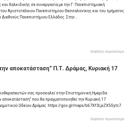
 και Χαλκιδικής σε συνεργασία με την Γ΄ Πανεπιστημιακή
 του Αριστοτέλειου Πανεπιστημίου Θεσσαλονίκης και του τμήματος
 Διεθνούς Πανεπιστήμιου Ελλάδος. Στην...
διαβάστε περισσότερα
ην αποκατάσταση” Π.Τ. Δράμας, Κυριακή 17
ικοθεραπευτών σας προσκαλεί στην Επιστημονική Ημερίδα
ν αποκατάσταση” που θα πραγματοποιηθεί την Κυριακή 17
Δημοτικού Ωδείου Δράμας https://goo.gl/maps/b67Xf3LjxZX5Sytc7.
διαβάστε περισσότερα