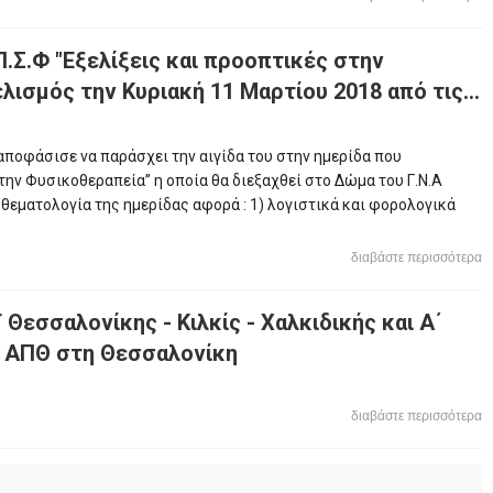
Π.Σ.Φ "Εξελίξεις και προοπτικές στην
ισμός την Κυριακή 11 Μαρτίου 2018 από τις...
 αποφάσισε να παράσχει την αιγίδα του στην ημερίδα που
στην Φυσικοθεραπεία’’ η οποία θα διεξαχθεί στο Δώμα του Γ.Ν.Α
 θεματολογία της ημερίδας αφορά : 1) λογιστικά και φορολογικά
διαβάστε περισσότερα
εσσαλονίκης - Κιλκίς - Χαλκιδικής και Α΄
υ ΑΠΘ στη Θεσσαλονίκη
διαβάστε περισσότερα