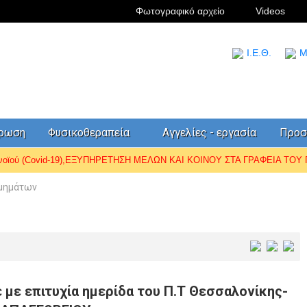
Φωτογραφικό αρχείο
Videos
I.Ε.Θ.
Μ
έρωση
Φυσικοθεραπεία
Αγγελίες - εργασία
Προσ
ωνοϊού (Covid-19),ΕΞΥΠΗΡΕΤΗΣΗ ΜΕΛΩΝ ΚΑΙ ΚΟΙΝΟΥ ΣΤΑ ΓΡΑΦΕΙΑ ΤΟΥ Π.
Τμημάτων
με επιτυχία ημερίδα του Π.Τ Θεσσαλονίκης-