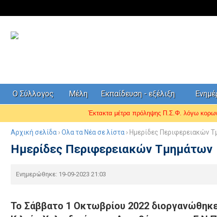
Ο Σύλλογος
Μέλη
Εκπαίδευση - εξέλιξη
Ενημ
Έκτακτα μέτρα πρόληψης Π.Σ.Φ. λόγω κορ
Αρχική σελίδα
›
Ολα τα Νέα σε λίστα
› Ημερίδες Περιφερειακών 
Ημερίδες Περιφερειακών Τμημάτων
Ενημερώθηκε: 19-09-2023 21:03
Το Σάββατο 1 Οκτωβρίου 2022 διοργανώθηκε 