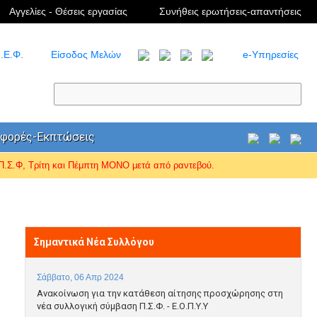
Αγγελίες - Θέσεις εργασίας
Συνήθεις ερωτήσεις-απαντήσεις
.Ε.Φ.
Είσοδος Μελών
e-Υπηρεσίες
φορές-Εκπτώσεις
Σ.Φ, Τρίτη και Πέμπτη ΜΟΝΟ μετά από ραντεβού.
Σημαντικά Νέα Συλλόγου
Σάββατο, 06 Απρ 2024
Ανακοίνωση για την κατάθεση αίτησης προσχώρησης στη
νέα συλλογική σύμβαση Π.Σ.Φ. - Ε.Ο.Π.Υ.Υ