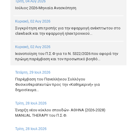
Τρίτη, 04 Αυγ 2026
Ιούλιος 2026-Μηνιαία Ανασκόπηση
Κυριακή, 02 Αυγ 2026
Συγκρότηση επιτροπής για την εφαρμογή ανέκπτωτου στο
clawback και την εφαρμογή ηλεκτρονικού...
Κυριακή, 02 Αυγ 2026
Ικανοποίηση του Π.Σ.Φ για το Ν. 5322/2026 που αφορά την
πρώιμη παρέμβαση και τον προσωπικό βοηθό...
Τετάρτη, 29 Ιουλ 2026
Παρέμβαση του Πανελλήνιου Συλλόγου
Φυσικοθεραπευτών προς την «Καθημερινή» για
δημοσίευμα...
Τρίτη, 28 Ιουλ 2026
Έναρξη νέου κύκλου σπουδών- ΑΘΗΝΑ (2026-2028)
MANUAL THERAPY του Π.Σ.Φ.
Τρίτη, 28 Ιουλ 2026