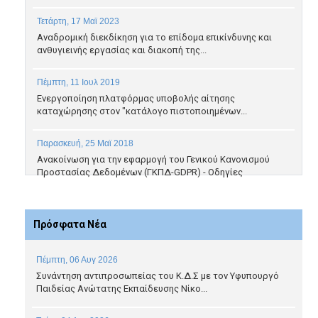
Τετάρτη, 17 Μαϊ 2023
Αναδρομική διεκδίκηση για το επίδομα επικίνδυνης και
ανθυγιεινής εργασίας και διακοπή της...
Πέμπτη, 11 Ιουλ 2019
Ενεργοποίηση πλατφόρμας υποβολής αίτησης
καταχώρησης στον "κατάλογο πιστοποιημένων...
Παρασκευή, 25 Μαϊ 2018
Ανακοίνωση για την εφαρμογή του Γενικού Κανονισμού
Προστασίας Δεδομένων (ΓΚΠΔ-GDPR) - Οδηγίες
Πρόσφατα Νέα
Πέμπτη, 06 Αυγ 2026
Συνάντηση αντιπροσωπείας του Κ.Δ.Σ με τον Υφυπουργό
Παιδείας Ανώτατης Εκπαίδευσης Νίκο...