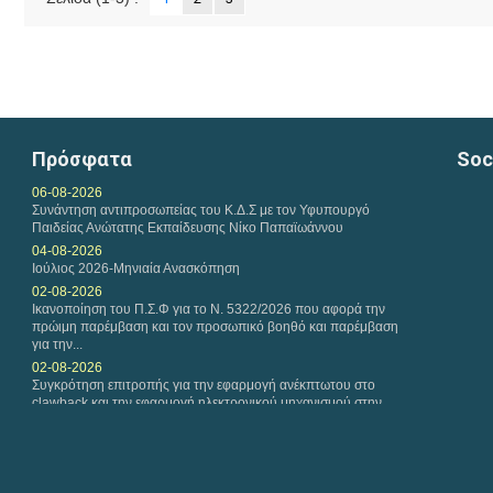
Πρόσφατα
Soc
06-08-2026
Συνάντηση αντιπροσωπείας του Κ.Δ.Σ με τον Υφυπουργό
Παιδείας Ανώτατης Εκπαίδευσης Νίκο Παπαϊωάννου
04-08-2026
Ιούλιος 2026-Μηνιαία Ανασκόπηση
02-08-2026
Ικανοποίηση του Π.Σ.Φ για το Ν. 5322/2026 που αφορά την
πρώιμη παρέμβαση και τον προσωπικό βοηθό και παρέμβαση
για την...
02-08-2026
Συγκρότηση επιτροπής για την εφαρμογή ανέκπτωτου στο
clawback και την εφαρμογή ηλεκτρονικού μηχανισμού στην
εκτέλεση των...
29-07-2026
Παρέμβαση του Πανελλήνιου Συλλόγου Φυσικοθεραπευτών
προς την «Καθημερινή» για δημοσίευμα σχετικά με τους...