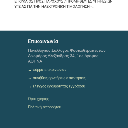
ΕΓΚΥΚΛΙΟΣ ΠΡΟΣ ΠΑΡΟΧΟΥΣ / ΠΡΟΜΗΘΕΥΤΕΣ ΥΠΗΡΕΣΙΩΝ
ΥΓΕΙΑΣ ΓΙΑ ΤΗΝ ΗΛΕΚΤΡΟΝΙΚΗ ΤΙΜΟΛΟΓΗΣΗ -...
Τρίτη, 07 Ιουλ 2026
ΠΡΟΣΚΛΗΣΗ ΕΚΔΗΛΩΣΗΣ ΕΝΔΙΑΦΕΡΟΝΤΟΣ: Για την
Πρόσληψη στον Πανελλήνιο Σύλλογο...
Επικοινωνία
Τρίτη, 07 Ιουλ 2026
Πανελλήνιος Σύλλογος Φυσικοθεραπευτών
Μέχρι την Παρασκευή 10 Ιουλίου θα εκδοθούν τα
σημειώματα του clawback
Λεωφόρος Αλεξάνδρας 34, 1ος όροφος
ΑΘΗΝΑ
→ φόρμα επικοινωνίας
→ συνήθεις ερωτήσεις-απαντήσεις
→ έλεγχος εγκυρότητας εγγράφου
Όροι χρήσης
Πολιτική απορρήτου