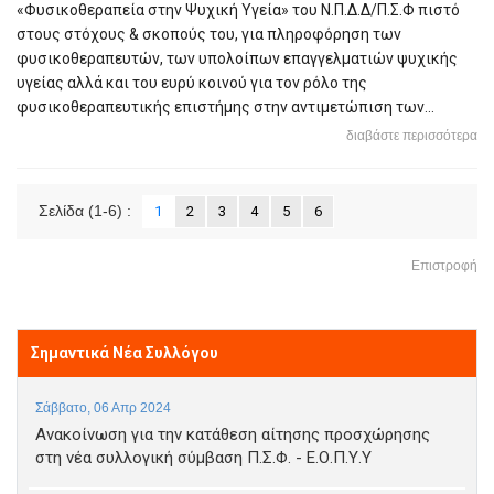
«Φυσικοθεραπεία στην Ψυχική Υγεία» του Ν.Π.Δ.Δ/Π.Σ.Φ πιστό
στους στόχους & σκοπούς του, για πληροφόρηση των
φυσικοθεραπευτών, των υπολοίπων επαγγελματιών ψυχικής
υγείας αλλά και του ευρύ κοινού για τον ρόλο της
φυσικοθεραπευτικής επιστήμης στην αντιμετώπιση των...
διαβάστε περισσότερα
Σελίδα
(1-6)
:
1
2
3
4
5
6
Επιστροφή
Σημαντικά Νέα Συλλόγου
Σάββατο, 06 Απρ 2024
Ανακοίνωση για την κατάθεση αίτησης προσχώρησης
στη νέα συλλογική σύμβαση Π.Σ.Φ. - Ε.Ο.Π.Υ.Υ