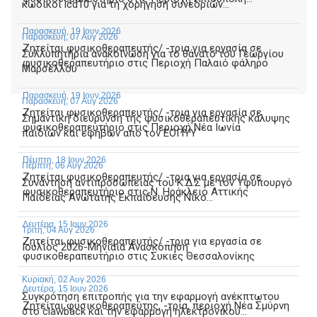
κωδικοί icd10 για τη χορήγηση συνεδριών...
Παρασκευή, 19 Ιουν 2026
Παρασκευή, 07 Αυγ 2026
Ζητείται φυσικοθεραπευτής/ -τρια για εργασία σε
Συλλυπητήρια ανακοίνωση για το θάνατο του Γεωργίου
φυσικοθεραπευτήριο στις Περιοχή Παλαιό φάληρο
Μαρσέλλου
Παρασκευή, 19 Ιουν 2026
Παρασκευή, 07 Αυγ 2026
Ζητείται φυσικοθεραπευτής/ -τρια για εργασία σε
Σημαντική διεύρυνση της φυσικοθεραπευτικής κάλυψης
φυσικοθεραπευτήριο στις Περιοχή Νέα Ιωνία
παιδιών και εφήβων από τον ΕΟΠΥΥ
Πέμπτη, 18 Ιουν 2026
Πέμπτη, 06 Αυγ 2026
Ζητείται φυσικοθεραπευτής/ -τρια για εργασία σε
Συνάντηση αντιπροσωπείας του Κ.Δ.Σ με τον Υφυπουργό
φυσικοθεραπευτήριο στις Ν. Ηράκλειο Αττικής
Παιδείας Ανώτατης Εκπαίδευσης Νίκο...
Δευτέρα, 15 Ιουν 2026
Τρίτη, 04 Αυγ 2026
Ζητείται φυσικοθεραπευτής/ -τρια για εργασία σε
Ιούλιος 2026-Μηνιαία Ανασκόπηση
φυσικοθεραπευτήριο στις Συκιές Θεσσαλονίκης
Κυριακή, 02 Αυγ 2026
Δευτέρα, 15 Ιουν 2026
Συγκρότηση επιτροπής για την εφαρμογή ανέκπτωτου
Ζητείται φυσικοθεραπεύτης, -τρια, περιοχή Νέα Σμύρνη
στο clawback και την εφαρμογή ηλεκτρονικού...