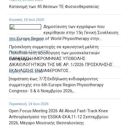
Κατανομή των 45 θέσεων ΤΕ Φυσικοθεραπείας
Κυριακή, 19 Ιουλ 2026
Δημοσίευση των εγγράφων που
εγκρίθηκαν στην 15η Γενική Συνέλευση
της Europe Region of World Physiotherapy στην...
Δευτέρα, 06 Ιουλ 2026
Πρόσκληση συμμετοχής σε ερευνητική μελέτη
Παρασκευή, 17 Ιουλ 2026
Πολυδιάστατη αξιολόγηση των μυοσκελετικών
ΠΑΡΑΤΑΣΗ ΗΜΕΡΟΜΗΝΙΑΣ ΥΠΟΒΟΛΗΣ
διαταραχών...
ΔΙΚΑΙΟΛΟΓΗΤΙΚΩΝ ΤΗΣ ΜΕ ΑΡ. 1/2026 ΠΡΟΣΚΛΗΣΗΣ
ΕΚΔΗΛΩΣΗΣ ΕΝΔΙΑΦΕΡΟΝΤΟΣ...
Πέμπτη, 02 Ιουλ 2026
[παράταση έως 7/7] Εκδήλωση ενδιαφέροντος
συμμετοχής στο 6th Europe Region Physiotherapy
Congress- 5 & 6 Νοεμβρίου 2026,...
Παρασκευή, 19 Ιουν 2026
Open Focus Meeting 2026 All About Fast-Track Knee
Arthroplastyαπό την ESSKA-EKA,11-12 Σεπτεμβρίου
2026, Μέγαρο Μουσικής Θεσσαλονίκης