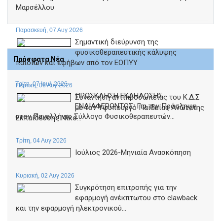
Μαρσέλλου
Παρασκευή, 07 Αυγ 2026
Σημαντική διεύρυνση της
φυσικοθεραπευτικής κάλυψης
Πρόσφατα Νέα
παιδιών και εφήβων από τον ΕΟΠΥΥ
Τρίτη, 07 Ιουλ 2026
Πέμπτη, 06 Αυγ 2026
ΠΡΟΣΚΛΗΣΗ ΕΚΔΗΛΩΣΗΣ
Συνάντηση αντιπροσωπείας του Κ.Δ.Σ
ΕΝΔΙΑΦΕΡΟΝΤΟΣ: Για την Πρόσληψη
με τον Υφυπουργό Παιδείας Ανώτατης
στον Πανελλήνιο Σύλλογο Φυσικοθεραπευτών...
Εκπαίδευσης Νίκο...
Τρίτη, 04 Αυγ 2026
Ιούλιος 2026-Μηνιαία Ανασκόπηση
Κυριακή, 02 Αυγ 2026
Συγκρότηση επιτροπής για την
εφαρμογή ανέκπτωτου στο clawback
και την εφαρμογή ηλεκτρονικού...