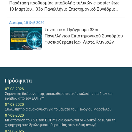
Παράταση προθεσμίας υποβολής τελικών e-poster έως
10 Μαρτίου_ 33ο Πανελλήνιο Επιστημονικό Συνέδριο...
Δευτέρα, 16 Φεβ 2026
Συνοπτικό Πρόγραμμα 33ου
Πανελλήνιου Επιστημονικού Συνεδρίου
Φυσικοθεραπείας- Λίστα Κλινικών...
Τετάρτη, 11 Φεβ 2026
Αναφορικά με τη διαδικασία υποβολών Ευρωπαίων
ασφαλισμένων, εφαρμόζονται και ισχύουν οι...
Πρόσφατα
Τετάρτη, 04 Φεβ 2026
07-08-2026
Σημαντική διεύρυνση της φυσικοθεραπευτικής κάλυψης παιδιών και
Η εταιρεία της VODAFONE προσφέρει στα μέλη του
εφήβων από τον ΕΟΠΥΥ
Πανελλήνιου Συλλόγου Φυσικοθεραπευτών Σ.Φ. ειδική...
07-08-2026
Συλλυπητήρια ανακοίνωση για το θάνατο του Γεωργίου Μαρσέλλου
Δευτέρα, 02 Φεβ 2026
07-08-2026
Με απόφαση του Δ.Σ του ΕΟΠΥΥ διευρύνονται οι κωδικοί icd10 για τη
Πρόταση συνεργασίας Π.Σ.Φ. και ΚΕΚ ΓΣΕΒΕΕ-ΚΔΒΜ στο
χορήγηση συνεδριών φυσικοθεραπείας στην ειδική αγωγή
πλαίσιο παροχής προγραμμάτων επιμόρφωσης για...
07-08-2026