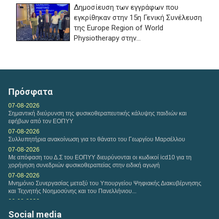
Δημοσίευση των εγγράφων που
εγκρίθηκαν στην 15η Γενική Συνέλευση
της Europe Region of World
Physiotherapy στην...
Παρασκευή, 17 Ιουλ 2026
ΠΑΡΑΤΑΣΗ ΗΜΕΡΟΜΗΝΙΑΣ ΥΠΟΒΟΛΗΣ
ΔΙΚΑΙΟΛΟΓΗΤΙΚΩΝ ΤΗΣ ΜΕ ΑΡ. 1/2026 ΠΡΟΣΚΛΗΣΗΣ
Πρόσφατα
ΕΚΔΗΛΩΣΗΣ ΕΝΔΙΑΦΕΡΟΝΤΟΣ...
07-08-2026
Σημαντική διεύρυνση της φυσικοθεραπευτικής κάλυψης παιδιών και
εφήβων από τον ΕΟΠΥΥ
07-08-2026
Συλλυπητήρια ανακοίνωση για το θάνατο του Γεωργίου Μαρσέλλου
07-08-2026
Με απόφαση του Δ.Σ του ΕΟΠΥΥ διευρύνονται οι κωδικοί icd10 για τη
χορήγηση συνεδριών φυσικοθεραπείας στην ειδική αγωγή
07-08-2026
Μνημόνιο Συνεργασίας μεταξύ του Υπουργείου Ψηφιακής Διακυβέρνησης
και Τεχνητής Νοημοσύνης και του Πανελλήνιου...
06-08-2026
Συνάντηση αντιπροσωπείας του Κ.Δ.Σ με τον Υφυπουργό Παιδείας
Social media
Ανώτατης Εκπαίδευσης Νίκο Παπαϊωάννου