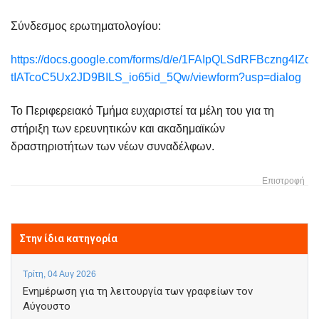
Σύνδεσμος ερωτηματολογίου:
https://docs.google.com/forms/d/e/1FAIpQLSdRFBczng4IZd
tIATcoC5Ux2JD9BILS_io65id_5Qw/viewform?usp=dialog
Το Περιφερειακό Τμήμα ευχαριστεί τα μέλη του για τη
στήριξη των ερευνητικών και ακαδημαϊκών
δραστηριοτήτων των νέων συναδέλφων.
Επιστροφή
Στην ίδια κατηγορία
Τρίτη, 04 Αυγ 2026
Ενημέρωση για τη λειτουργία των γραφείων τον
Αύγουστο