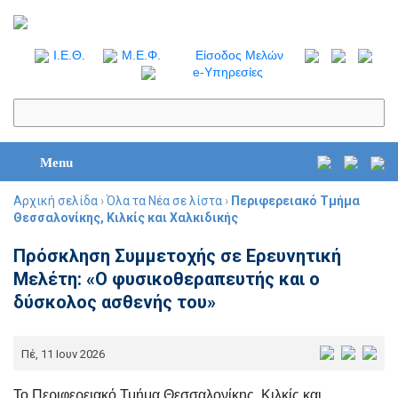
I.Ε.Θ.
Μ.Ε.Φ.
Είσοδος Μελών
e-Υπηρεσίες
Menu
Αρχική σελίδα
›
Όλα τα Νέα σε λίστα
›
Περιφερειακό Τμήμα
Θεσσαλονίκης, Κιλκίς και Χαλκιδικής
Πρόσκληση Συμμετοχής σε Ερευνητική
Μελέτη: «Ο φυσικοθεραπευτής και ο
δύσκολος ασθενής του»
Πέ, 11 Ιουν 2026
Το Περιφερειακό Τμήμα Θεσσαλονίκης, Κιλκίς και