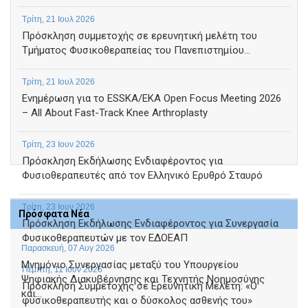
Τρίτη, 21 Ιουλ 2026
Πρόσκληση συμμετοχής σε ερευνητική μελέτη του
Τμήματος Φυσικοθεραπείας του Πανεπιστημίου...
Τρίτη, 21 Ιουλ 2026
Ενημέρωση για το ESSKA/EKA Open Focus Meeting 2026
– All About Fast-Track Knee Arthroplasty
Τρίτη, 23 Ιουν 2026
Πρόσκληση Εκδήλωσης Ενδιαφέροντος για
Φυσιοθεραπευτές από τον Ελληνικό Ερυθρό Σταυρό
Τρίτη, 23 Ιουν 2026
Πρόσφατα Νέα
Πρόσκληση Εκδήλωσης Ενδιαφέροντος για Συνεργασία
Φυσικοθεραπευτών με τον ΕΔΟΕΑΠ
Παρασκευή, 07 Αυγ 2026
Μνημόνιο Συνεργασίας μεταξύ του Υπουργείου
Πέμπτη, 11 Ιουν 2026
Ψηφιακής Διακυβέρνησης και Τεχνητής Νοημοσύνης
Πρόσκληση Συμμετοχής σε Ερευνητική Μελέτη: «Ο
και...
φυσικοθεραπευτής και ο δύσκολος ασθενής του»