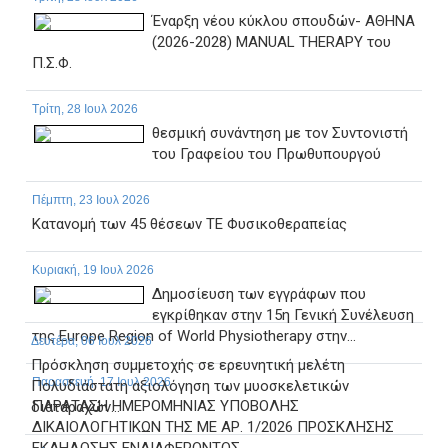
Έναρξη νέου κύκλου σπουδών- ΑΘΗΝΑ
(2026-2028) MANUAL THERAPY του
Π.Σ.Φ.
Τρίτη, 28 Ιουλ 2026
θεσμική συνάντηση με τον Συντονιστή
του Γραφείου του Πρωθυπουργού
Πέμπτη, 23 Ιουλ 2026
Κατανομή των 45 θέσεων ΤΕ Φυσικοθεραπείας
Κυριακή, 19 Ιουλ 2026
Δημοσίευση των εγγράφων που
εγκρίθηκαν στην 15η Γενική Συνέλευση
της Europe Region of World Physiotherapy στην...
Δευτέρα, 06 Ιουλ 2026
Πρόσκληση συμμετοχής σε ερευνητική μελέτη
Παρασκευή, 17 Ιουλ 2026
Πολυδιάστατη αξιολόγηση των μυοσκελετικών
ΠΑΡΑΤΑΣΗ ΗΜΕΡΟΜΗΝΙΑΣ ΥΠΟΒΟΛΗΣ
διαταραχών...
ΔΙΚΑΙΟΛΟΓΗΤΙΚΩΝ ΤΗΣ ΜΕ ΑΡ. 1/2026 ΠΡΟΣΚΛΗΣΗΣ