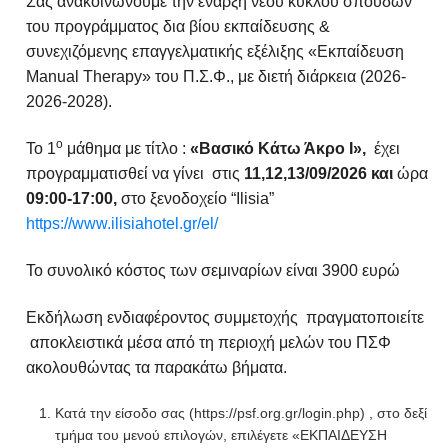
Σας ανακοινώνουμε την έναρξη νέου κύκλου σπουδών
του προγράμματος δια βίου εκπαίδευσης &
συνεχιζόμενης επαγγελματικής εξέλιξης «Εκπαίδευση
Manual Therapy» του Π.Σ.Φ., με διετή διάρκεια (2026-
2026-2028).
ο
Το 1
μάθημα με τίτλο :
«Βασικό Κάτω Άκρο Ι»,
έχει
προγραμματισθεί να γίνει στις
11,12,13/09/2026 και
ώρα
09:00-17:00,
στο ξενοδοχείο “Ilisia”
https://www.ilisiahotel.gr/el/
Το συνολικό κόστος των σεμιναρίων είναι 3900 ευρώ
Εκδήλωση ενδιαφέροντος συμμετοχής πραγματοποιείτε
αποκλειστικά μέσα από τη περιοχή μελών του ΠΣΦ
ακολουθώντας τα παρακάτω βήματα.
Κατά την είσοδο σας (https://psf.org.gr/login.php) , στο δεξί
τμήμα του μενού επιλογών, επιλέγετε «ΕΚΠΑΙΔΕΥΣΗ