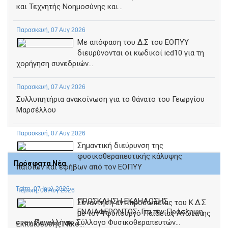
και Τεχνητής Νοημοσύνης και...
Παρασκευή, 07 Αυγ 2026
Με απόφαση του Δ.Σ του ΕΟΠΥΥ
διευρύνονται οι κωδικοί icd10 για τη
χορήγηση συνεδριών...
Παρασκευή, 07 Αυγ 2026
Συλλυπητήρια ανακοίνωση για το θάνατο του Γεωργίου
Μαρσέλλου
Παρασκευή, 07 Αυγ 2026
Σημαντική διεύρυνση της
φυσικοθεραπευτικής κάλυψης
Πρόσφατα Νέα
παιδιών και εφήβων από τον ΕΟΠΥΥ
Τρίτη, 07 Ιουλ 2026
Πέμπτη, 06 Αυγ 2026
ΠΡΟΣΚΛΗΣΗ ΕΚΔΗΛΩΣΗΣ
Συνάντηση αντιπροσωπείας του Κ.Δ.Σ
ΕΝΔΙΑΦΕΡΟΝΤΟΣ: Για την Πρόσληψη
με τον Υφυπουργό Παιδείας Ανώτατης
στον Πανελλήνιο Σύλλογο Φυσικοθεραπευτών...
Εκπαίδευσης Νίκο...