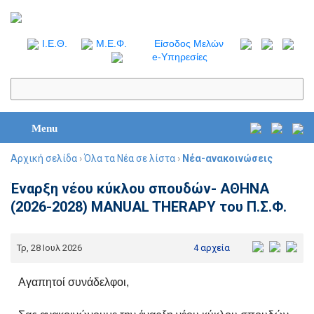
I.Ε.Θ.
Μ.Ε.Φ.
Είσοδος Μελών
e-Υπηρεσίες
Menu
Αρχική σελίδα
›
Όλα τα Νέα σε λίστα
›
Νέα-ανακοινώσεις
Έναρξη νέου κύκλου σπουδών- ΑΘΗΝΑ
(2026-2028) MANUAL THERAPY του Π.Σ.Φ.
Τρ, 28 Ιουλ 2026
4 αρχεία
Αγαπητοί συνάδελφοι,