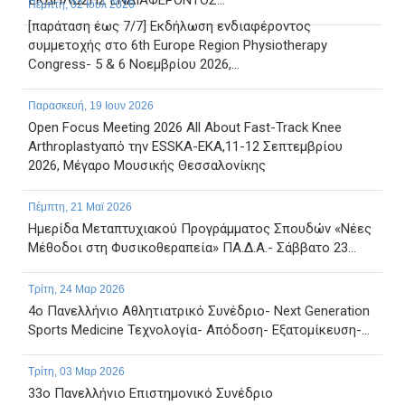
ΕΚΔΗΛΩΣΗΣ ΕΝΔΙΑΦΕΡΟΝΤΟΣ...
Πέμπτη, 02 Ιουλ 2026
[παράταση έως 7/7] Εκδήλωση ενδιαφέροντος
συμμετοχής στο 6th Europe Region Physiotherapy
Congress- 5 & 6 Νοεμβρίου 2026,...
Παρασκευή, 19 Ιουν 2026
Open Focus Meeting 2026 All About Fast-Track Knee
Arthroplastyαπό την ESSKA-EKA,11-12 Σεπτεμβρίου
2026, Μέγαρο Μουσικής Θεσσαλονίκης
Πέμπτη, 21 Μαϊ 2026
Ημερίδα Μεταπτυχιακού Προγράμματος Σπουδών «Νέες
Μέθοδοι στη Φυσικοθεραπεία» ΠΑ.Δ.Α.- Σάββατο 23...
Τρίτη, 24 Μαρ 2026
4ο Πανελλήνιο Αθλητιατρικό Συνέδριο- Next Generation
Sports Medicine Τεχνολογία- Απόδοση- Εξατομίκευση-...
Τρίτη, 03 Μαρ 2026
33ο Πανελλήνιο Επιστημονικό Συνέδριο