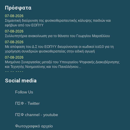
ασφαλισμένων, εφαρμόζονται και ισχύουν οι...
Πρόσφατα
Τετάρτη, 04 Φεβ 2026
07-08-2026
Σημαντική διεύρυνση της φυσικοθεραπευτικής κάλυψης παιδιών και
Η εταιρεία της VODAFONE προσφέρει στα μέλη του
εφήβων από τον ΕΟΠΥΥ
Πανελλήνιου Συλλόγου Φυσικοθεραπευτών Σ.Φ. ειδική...
07-08-2026
Συλλυπητήρια ανακοίνωση για το θάνατο του Γεωργίου Μαρσέλλου
Δευτέρα, 02 Φεβ 2026
07-08-2026
Με απόφαση του Δ.Σ του ΕΟΠΥΥ διευρύνονται οι κωδικοί icd10 για τη
Πρόταση συνεργασίας Π.Σ.Φ. και ΚΕΚ ΓΣΕΒΕΕ-ΚΔΒΜ στο
χορήγηση συνεδριών φυσικοθεραπείας στην ειδική αγωγή
πλαίσιο παροχής προγραμμάτων επιμόρφωσης για...
07-08-2026
Μνημόνιο Συνεργασίας μεταξύ του Υπουργείου Ψηφιακής Διακυβέρνησης
και Τεχνητής Νοημοσύνης και του Πανελλήνιου...
Παρασκευή, 30 Ιαν 2026
06-08-2026
Η περίοδος υποβολής των εργασιών για το Διεθνές
Συνάντηση αντιπροσωπείας του Κ.Δ.Σ με τον Υφυπουργό Παιδείας
Social media
Ευρωπαϊκό Συνέδριο HEPA 2026 έχει ξεκινήσει. HEPA...
Ανώτατης Εκπαίδευσης Νίκο Παπαϊωάννου
04-08-2026
Follow Us
Ιούλιος 2026-Μηνιαία Ανασκόπηση
02-08-2026
ΠΣΦ - Twitter
Ικανοποίηση του Π.Σ.Φ για το Ν. 5322/2026 που αφορά την πρώιμη
παρέμβαση και τον προσωπικό βοηθό και παρέμβαση για την...
02-08-2026
ΠΣΦ channel - youtube
Συγκρότηση επιτροπής για την εφαρμογή ανέκπτωτου στο clawback και
την εφαρμογή ηλεκτρονικού μηχανισμού στην εκτέλεση των...
Φωτογραφικό αρχείο
29-07-2026