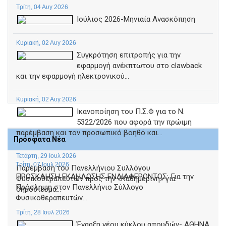
Τρίτη, 04 Αυγ 2026
Ιούλιος 2026-Μηνιαία Ανασκόπηση
Κυριακή, 02 Αυγ 2026
Συγκρότηση επιτροπής για την
εφαρμογή ανέκπτωτου στο clawback
και την εφαρμογή ηλεκτρονικού...
Κυριακή, 02 Αυγ 2026
Ικανοποίηση του Π.Σ.Φ για το Ν.
5322/2026 που αφορά την πρώιμη
παρέμβαση και τον προσωπικό βοηθό και...
Πρόσφατα Νέα
Τετάρτη, 29 Ιουλ 2026
Τρίτη, 07 Ιουλ 2026
Παρέμβαση του Πανελλήνιου Συλλόγου
ΠΡΟΣΚΛΗΣΗ ΕΚΔΗΛΩΣΗΣ ΕΝΔΙΑΦΕΡΟΝΤΟΣ: Για την
Φυσικοθεραπευτών προς την «Καθημερινή» για
Πρόσληψη στον Πανελλήνιο Σύλλογο
δημοσίευμα...
Φυσικοθεραπευτών...
Τρίτη, 28 Ιουλ 2026
Έναρξη νέου κύκλου σπουδών- ΑΘΗΝΑ