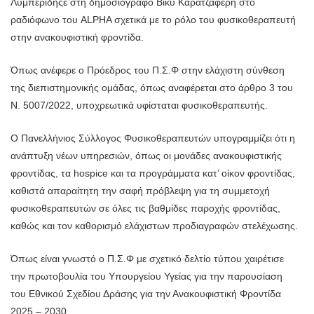
Λυμπερίδηςε στη δημοσιογράφο Βίκυ Καρατζαφέρη στο
ραδιόφωνο του ALPHA σχετικά με το ρόλο του φυσικοθεραπευτή
στην ανακουφιστική φροντίδα.
Όπως ανέφερε ο Πρόεδρος του Π.Σ.Φ στην ελάχιστη σύνθεση
της διεπιστημονικής ομάδας, όπως αναφέρεται στο άρθρο 3 του
Ν. 5007/2022, υποχρεωτικά υφίσταται φυσικοθεραπευτής.
Ο Πανελλήνιος Σύλλογος Φυσικοθεραπευτών υπογραμμίζει ότι η
ανάπτυξη νέων υπηρεσιών, όπως οι μονάδες ανακουφιστικής
φροντίδας, τα hospice και τα προγράμματα κατ’ οίκον φροντίδας,
καθιστά απαραίτητη την σαφή πρόβλεψη για τη συμμετοχή
φυσικοθεραπευτών σε όλες τις βαθμίδες παροχής φροντίδας,
καθώς και τον καθορισμό ελάχιστων προδιαγραφών στελέχωσης.
Όπως είναι γνωστό ο Π.Σ.Φ με σχετικό δελτίο τύπου χαιρέτισε
την πρωτοβουλία του Υπουργείου Υγείας για την παρουσίαση
του Εθνικού Σχεδίου Δράσης για την Ανακουφιστική Φροντίδα
2025 – 2030.