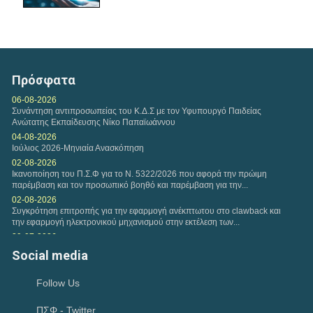
Τετάρτη, 11 Φεβ 2026
Αναφορικά με τη διαδικασία υποβολών Ευρωπαίων
ασφαλισμένων, εφαρμόζονται και ισχύουν οι...
Πρόσφατα
Τετάρτη, 04 Φεβ 2026
06-08-2026
Συνάντηση αντιπροσωπείας του Κ.Δ.Σ με τον Υφυπουργό Παιδείας
Η εταιρεία της VODAFONE προσφέρει στα μέλη του
Ανώτατης Εκπαίδευσης Νίκο Παπαϊωάννου
Πανελλήνιου Συλλόγου Φυσικοθεραπευτών Σ.Φ. ειδική...
04-08-2026
Ιούλιος 2026-Μηνιαία Ανασκόπηση
Δευτέρα, 02 Φεβ 2026
02-08-2026
Ικανοποίηση του Π.Σ.Φ για το Ν. 5322/2026 που αφορά την πρώιμη
Πρόταση συνεργασίας Π.Σ.Φ. και ΚΕΚ ΓΣΕΒΕΕ-ΚΔΒΜ στο
παρέμβαση και τον προσωπικό βοηθό και παρέμβαση για την...
πλαίσιο παροχής προγραμμάτων επιμόρφωσης για...
02-08-2026
Συγκρότηση επιτροπής για την εφαρμογή ανέκπτωτου στο clawback και
την εφαρμογή ηλεκτρονικού μηχανισμού στην εκτέλεση των...
Παρασκευή, 30 Ιαν 2026
29-07-2026
Η περίοδος υποβολής των εργασιών για το Διεθνές
Παρέμβαση του Πανελλήνιου Συλλόγου Φυσικοθεραπευτών προς την
Social media
Ευρωπαϊκό Συνέδριο HEPA 2026 έχει ξεκινήσει. HEPA...
«Καθημερινή» για δημοσίευμα σχετικά με τους...
28-07-2026
Follow Us
θεσμική συνάντηση με τον Συντονιστή του Γραφείου του Πρωθυπουργού
28-07-2026
ΠΣΦ - Twitter
Έναρξη νέου κύκλου σπουδών- ΑΘΗΝΑ (2026-2028) MANUAL THERAPY