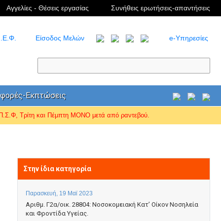
Αγγελίες - Θέσεις εργασίας
Συνήθεις ερωτήσεις-απαντήσεις
.Ε.Φ.
Είσοδος Μελών
e-Υπηρεσίες
φορές-Εκπτώσεις
Σ.Φ, Τρίτη και Πέμπτη ΜΟΝΟ μετά από ραντεβού.
Στην ίδια κατηγορία
Παρασκευή, 19 Μαϊ 2023
Αριθμ. Γ2α/οικ. 28804: Νοσοκομειακή Κατ’ Οίκον Νοσηλεία
και Φροντίδα Υγείας.