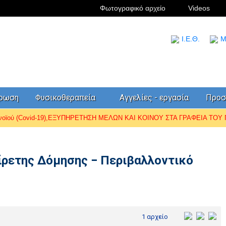
Φωτογραφικό αρχείο
Videos
I.Ε.Θ.
Μ
έρωση
Φυσικοθεραπεία
Αγγελίες - εργασία
Προσ
ωνοϊού (Covid-19),ΕΞΥΠΗΡΕΤΗΣΗ ΜΕΛΩΝ ΚΑΙ ΚΟΙΝΟΥ ΣΤΑ ΓΡΑΦΕΙΑ ΤΟΥ Π.
ίρετης Δόμησης − Περιβαλλοντικό
1 αρχείο