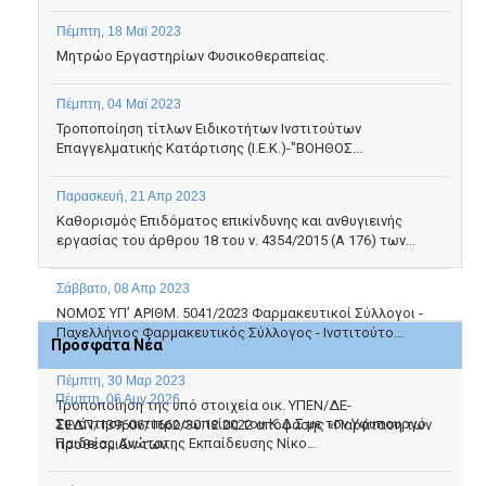
Πέμπτη, 18 Μαϊ 2023
Μητρώο Εργαστηρίων Φυσικοθεραπείας.
Πέμπτη, 04 Μαϊ 2023
Τροποποίηση τίτλων Ειδικοτήτων Ινστιτούτων
Επαγγελματικής Κατάρτισης (Ι.Ε.Κ.)-"ΒΟΗΘΟΣ...
Παρασκευή, 21 Απρ 2023
Καθορισμός Επιδόματος επικίνδυνης και ανθυγιεινής
εργασίας του άρθρου 18 του ν. 4354/2015 (Α 176) των...
Σάββατο, 08 Απρ 2023
NOMOΣ ΥΠ’ ΑΡΙΘΜ. 5041/2023 Φαρμακευτικοί Σύλλογοι -
Πανελλήνιος Φαρμακευτικός Σύλλογος - Ινστιτούτο...
Πρόσφατα Νέα
Πέμπτη, 30 Μαρ 2023
Πέμπτη, 06 Αυγ 2026
Τροποποίηση της υπό στοιχεία οικ. ΥΠΕΝ/ΔΕ-
Συνάντηση αντιπροσωπείας του Κ.Δ.Σ με τον Υφυπουργό
ΣΕΔΠ/139606/1662/30.12.2022 απόφασης «Παράταση των
Παιδείας Ανώτατης Εκπαίδευσης Νίκο...
προθεσμιών των...