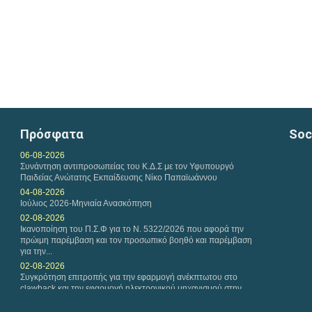
Πρόσφατα
Soc
06-08-2026
Συνάντηση αντιπροσωπείας του Κ.Δ.Σ με τον Υφυπουργό
Παιδείας Ανώτατης Εκπαίδευσης Νίκο Παπαϊωάννου
04-08-2026
Ιούλιος 2026-Μηνιαία Ανασκόπηση
02-08-2026
Ικανοποίηση του Π.Σ.Φ για το Ν. 5322/2026 που αφορά την
πρώιμη παρέμβαση και τον προσωπικό βοηθό και παρέμβαση
για την...
02-08-2026
Συγκρότηση επιτροπής για την εφαρμογή ανέκπτωτου στο
clawback και την εφαρμογή ηλεκτρονικού μηχανισμού στην
εκτέλεση των...