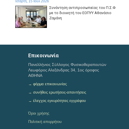
Τετάρτη, 15 Ιουλ 2026
Συνάντηση αντιπροσωπείας του Π.Σ.Φ
με το διοικητή του ΕΟΠΥΥ Αθανάσιο
Ζαμάνη
Δευτέρα, 13 Ιουλ 2026
Απάντηση του ΕΟΠΥΥ, σε ερώτημα σχετικό με τα πιστωτικά
τιμολόγια για το clawback για το Α και Β εξάμηνο...
Επικοινωνία
Κυριακή, 12 Ιουλ 2026
Πανελλήνιος Σύλλογος Φυσικοθεραπευτών
Η ΑΑΔΕ ανακοίνωσε παράταση υποβολής δηλώσεων
Λεωφόρος Αλεξάνδρας 34, 1ος όροφος
φορολογίας εισοδήματος μέχρι τα μεσάνυχτα της...
ΑΘΗΝΑ
→ φόρμα επικοινωνίας
→ συνήθεις ερωτήσεις-απαντήσεις
→ έλεγχος εγκυρότητας εγγράφου
Όροι χρήσης
Πολιτική απορρήτου