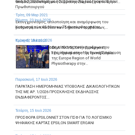
θεσμική συνάντηση με τον Συντονιστή του Γραφείου του
από 3.2.2020 επιμέρους Σύμβασης Δωρεάς για το Έργο I...
Πρωθυπουργού
Τρίτη, 09 Μαρ 2021
Πέμπτη, 23 Ιουλ 2026
Εκσυγχρονισμός, απλοποίηση και αναμόρφωση του
Κατανομή των 45 θέσεων ΤΕ Φυσικοθεραπείας
ρυθμιστικού πλαισίου των δημοσίων συμβάσεων,...
Κυριακή, 19 Ιουλ 2026
Τρίτη, 07 Μαϊ 2019
Δημοσίευση των εγγράφων που
Νόμος 4610/2019 (ΦΕΚ Α΄70 7/5/2019) -Συνέργειες
εγκρίθηκαν στην 15η Γενική Συνέλευση
Πανεπιστημίων και Τ.Ε.Ι., πρόσβαση στην τριτοβάθμια...
της Europe Region of World
Physiotherapy στην...
Παρασκευή, 17 Ιουλ 2026
ΠΑΡΑΤΑΣΗ ΗΜΕΡΟΜΗΝΙΑΣ ΥΠΟΒΟΛΗΣ ΔΙΚΑΙΟΛΟΓΗΤΙΚΩΝ
ΤΗΣ ΜΕ ΑΡ. 1/2026 ΠΡΟΣΚΛΗΣΗΣ ΕΚΔΗΛΩΣΗΣ
ΕΝΔΙΑΦΕΡΟΝΤΟΣ...
Τετάρτη, 15 Ιουλ 2026
ΠΡΟΣΦΟΡΑ EPSILONNET ΣΤΟΝ ΠΣΦ ΓΙΑ ΤΟ ΛΟΓΙΣΜΙΚΟ
ΨΗΦΙΑΚΗΣ ΚΑΡΤΑΣ EPSILON SMART ERGANI