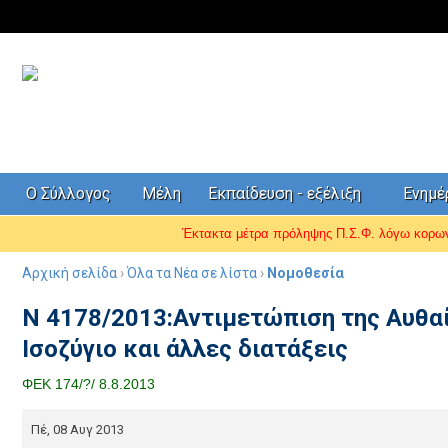
Ο Σύλλογος
Μέλη
Εκπαίδευση - εξέλιξη
Ενημ
Έκτακτα μέτρα πρόληψης Π.Σ.Φ. λόγω κορ
Αρχική σελίδα
›
Όλα τα Νέα σε λίστα
›
Νομοθεσία
Ν 4178/2013:Αντιμετώπιση της Αυθα
Ισοζύγιο και άλλες διατάξεις
ΦΕΚ 174/?/ 8.8.2013
Πέ, 08 Αυγ 2013