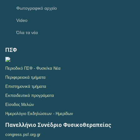
Κατανομή των 45 θέσεων ΤΕ Φυσικοθεραπείας
19-07-2026
Φωτογραφικό αρχείο
Δημοσίευση των εγγράφων που εγκρίθηκαν στην 15η Γενική Συνέλευση
της Europe Region of World Physiotherapy στην Πρίστινα του Κοσόβου
Video
17-07-2026
ΠΑΡΑΤΑΣΗ ΗΜΕΡΟΜΗΝΙΑΣ ΥΠΟΒΟΛΗΣ ΔΙΚΑΙΟΛΟΓΗΤΙΚΩΝ ΤΗΣ ΜΕ
Όλα τα νέα
ΑΡ. 1/2026 ΠΡΟΣΚΛΗΣΗΣ ΕΚΔΗΛΩΣΗΣ ΕΝΔΙΑΦΕΡΟΝΤΟΣ για την
Πρόσληψη ενός...
15-07-2026
ΠΣΦ
Συνάντηση αντιπροσωπείας του Π.Σ.Φ με το διοικητή του ΕΟΠΥΥ
Αθανάσιο Ζαμάνη
15-07-2026
ΠΡΟΣΦΟΡΑ EPSILONNET ΣΤΟΝ ΠΣΦ ΓΙΑ ΤΟ ΛΟΓΙΣΜΙΚΟ ΨΗΦΙΑΚΗΣ
Περιοδικό ΠΣΦ - Φυσκ/κα Νέα
ΚΑΡΤΑΣ EPSILON SMART ERGANI
Περιφερειακά τμήματα
13-07-2026
Απάντηση του ΕΟΠΥΥ, σε ερώτημα σχετικό με τα πιστωτικά τιμολόγια για
Επιστημονικά τμήματα
το clawback για το Α και Β εξάμηνο του 2025
12-07-2026
Εκπαιδευτικά προγράματα
Ελληνική εκπροσώπηση στις Ομάδες Εργασίας της Ευρωπαϊκής
Είσοδος Μελών
Περιφέρειας της World Physiotherapy για την περίοδο 2026–2028
12-07-2026
Ημερολόγιο Εκδηλώσεων - Ημερίδων
Η ΑΑΔΕ ανακοίνωσε παράταση υποβολής δηλώσεων φορολογίας
εισοδήματος μέχρι τα μεσάνυχτα της Παρασκευής 24 Ιουλίου.
Πανελλήνιο Συνέδριο Φυσικοθεραπείας
11-07-2026
Διαδραστικός χάρτης εργαστηρίων φυσικοθεραπείας
congress.psf.org.gr
09-07-2026