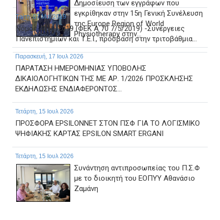
Δημοσίευση των εγγράφων που
εγκρίθηκαν στην 15η Γενική Συνέλευση
Τρίτη, 07 Μαϊ 2019
της Europe Region of World
Νόμος 4610/2019 (ΦΕΚ Α΄70 7/5/2019) -Συνέργειες
Physiotherapy στην...
Πανεπιστημίων και Τ.Ε.Ι., πρόσβαση στην τριτοβάθμια...
Παρασκευή, 17 Ιουλ 2026
ΠΑΡΑΤΑΣΗ ΗΜΕΡΟΜΗΝΙΑΣ ΥΠΟΒΟΛΗΣ
ΔΙΚΑΙΟΛΟΓΗΤΙΚΩΝ ΤΗΣ ΜΕ ΑΡ. 1/2026 ΠΡΟΣΚΛΗΣΗΣ
ΕΚΔΗΛΩΣΗΣ ΕΝΔΙΑΦΕΡΟΝΤΟΣ...
Τετάρτη, 15 Ιουλ 2026
ΠΡΟΣΦΟΡΑ EPSILONNET ΣΤΟΝ ΠΣΦ ΓΙΑ ΤΟ ΛΟΓΙΣΜΙΚΟ
ΨΗΦΙΑΚΗΣ ΚΑΡΤΑΣ EPSILON SMART ERGANI
Τετάρτη, 15 Ιουλ 2026
Συνάντηση αντιπροσωπείας του Π.Σ.Φ
με το διοικητή του ΕΟΠΥΥ Αθανάσιο
Ζαμάνη
Δευτέρα, 13 Ιουλ 2026