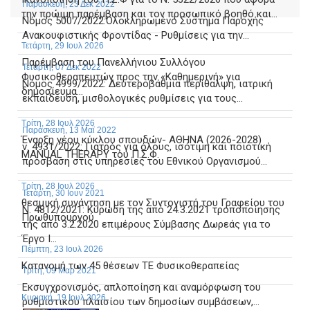
Παρασκευή, 23 Δεκ 2022
την πρώιμη παρέμβαση και τον προσωπικό βοηθό και...
Νόμος 5007/2022:Ολοκληρωμένο Σύστημα Παροχής
Ανακουφιστικής Φροντίδας - Ρυθμίσεις για την...
Τετάρτη, 29 Ιουλ 2026
Παρέμβαση του Πανελλήνιου Συλλόγου
Τετάρτη, 07 Δεκ 2022
Φυσικοθεραπευτών προς την «Καθημερινή» για
Νόμος 4999/2022: Δευτεροβάθμια περίθαλψη, ιατρική
δημοσίευμα...
εκπαίδευση, μισθολογικές ρυθμίσεις για τους...
Τρίτη, 28 Ιουλ 2026
Παρασκευή, 13 Μαϊ 2022
Έναρξη νέου κύκλου σπουδών- ΑΘΗΝΑ (2026-2028)
ν. 4931/2022: Γιατρός για όλους, ισότιμη και ποιοτική
MANUAL THERAPY του Π.Σ.Φ.
πρόσβαση στις υπηρεσίες του Εθνικού Οργανισμού...
Τρίτη, 28 Ιουλ 2026
Τετάρτη, 30 Ιουν 2021
θεσμική συνάντηση με τον Συντονιστή του Γραφείου του
Ν. 4812/2021: Κύρωση της από 24.3.2021 τροποποίησης
Πρωθυπουργού
της από 3.2.2020 επιμέρους Σύμβασης Δωρεάς για το
Έργο I...
Πέμπτη, 23 Ιουλ 2026
Κατανομή των 45 θέσεων ΤΕ Φυσικοθεραπείας
Τρίτη, 09 Μαρ 2021
Εκσυγχρονισμός, απλοποίηση και αναμόρφωση του
Κυριακή, 19 Ιουλ 2026
ρυθμιστικού πλαισίου των δημοσίων συμβάσεων,...