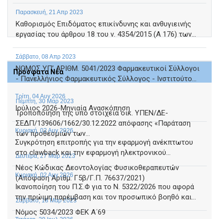
Παρασκευή, 21 Απρ 2023
Καθορισμός Επιδόματος επικίνδυνης και ανθυγιεινής
εργασίας του άρθρου 18 του ν. 4354/2015 (Α 176) των...
Σάββατο, 08 Απρ 2023
NOMOΣ ΥΠ’ ΑΡΙΘΜ. 5041/2023 Φαρμακευτικοί Σύλλογοι
Πρόσφατα Νέα
- Πανελλήνιος Φαρμακευτικός Σύλλογος - Ινστιτούτο...
Τρίτη, 04 Αυγ 2026
Πέμπτη, 30 Μαρ 2023
Ιούλιος 2026-Μηνιαία Ανασκόπηση
Τροποποίηση της υπό στοιχεία οικ. ΥΠΕΝ/ΔΕ-
ΣΕΔΠ/139606/1662/30.12.2022 απόφασης «Παράταση
Κυριακή, 02 Αυγ 2026
των προθεσμιών των...
Συγκρότηση επιτροπής για την εφαρμογή ανέκπτωτου
στο clawback και την εφαρμογή ηλεκτρονικού...
Δευτέρα, 27 Μαρ 2023
Νέος Κώδικας Δεοντολογίας Φυσικοθεραπευτών
Κυριακή, 02 Αυγ 2026
(Απόφαση Αριθμ. Γ5β/Γ.Π. 76637/2021)
Ικανοποίηση του Π.Σ.Φ για το Ν. 5322/2026 που αφορά
την πρώιμη παρέμβαση και τον προσωπικό βοηθό και...
Σάββατο, 18 Μαρ 2023
Νόμος 5034/2023 ΦΕΚ Α΄69