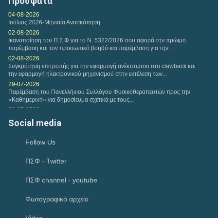
Πρόσφατα
εξάμηνο...
04-08-2026
Ιούλιος 2026-Μηνιαία Ανασκόπηση
Κυριακή, 12 Ιουλ 2026
02-08-2026
Η ΑΑΔΕ ανακοίνωσε παράταση υποβολής δηλώσεων
Ικανοποίηση του Π.Σ.Φ για το Ν. 5322/2026 που αφορά την πρώιμη
φορολογίας εισοδήματος μέχρι τα μεσάνυχτα της...
παρέμβαση και τον προσωπικό βοηθό και παρέμβαση για την...
02-08-2026
Συγκρότηση επιτροπής για την εφαρμογή ανέκπτωτου στο clawback και
Κυριακή, 12 Ιουλ 2026
την εφαρμογή ηλεκτρονικού μηχανισμού στην εκτέλεση των...
Ελληνική εκπροσώπηση στις Ομάδες Εργασίας της
29-07-2026
Ευρωπαϊκής Περιφέρειας της World Physiotherapy για
Παρέμβαση του Πανελλήνιου Συλλόγου Φυσικοθεραπευτών προς την
την...
«Καθημερινή» για δημοσίευμα σχετικά με τους...
28-07-2026
θεσμική συνάντηση με τον Συντονιστή του Γραφείου του Πρωθυπουργού
Social media
28-07-2026
Έναρξη νέου κύκλου σπουδών- ΑΘΗΝΑ (2026-2028) MANUAL THERAPY
Follow Us
του Π.Σ.Φ.
23-07-2026
ΠΣΦ - Twitter
Κατανομή των 45 θέσεων ΤΕ Φυσικοθεραπείας
19-07-2026
Δημοσίευση των εγγράφων που εγκρίθηκαν στην 15η Γενική Συνέλευση
ΠΣΦ channel - youtube
της Europe Region of World Physiotherapy στην Πρίστινα του Κοσόβου
17-07-2026
Φωτογραφικό αρχείο
ΠΑΡΑΤΑΣΗ ΗΜΕΡΟΜΗΝΙΑΣ ΥΠΟΒΟΛΗΣ ΔΙΚΑΙΟΛΟΓΗΤΙΚΩΝ ΤΗΣ ΜΕ
ΑΡ. 1/2026 ΠΡΟΣΚΛΗΣΗΣ ΕΚΔΗΛΩΣΗΣ ΕΝΔΙΑΦΕΡΟΝΤΟΣ για την
Video