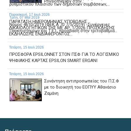
Physiotherapy στην...
ρυθμιστικού πλαισίου των δημοσίων συμβάσεων,...
Παρασκευή, 17 Ιουλ 2026
Τρίτη, 07 Μαϊ 2019
ΠΑΡΑΤΑΣΗ ΗΜΕΡΟΜΗΝΙΑΣ ΥΠΟΒΟΛΗΣ
Νόμος 4610/2019 (ΦΕΚ Α΄70 7/5/2019) -Συνέργειες
ΔΙΚΑΙΟΛΟΓΗΤΙΚΩΝ ΤΗΣ ΜΕ ΑΡ. 1/2026 ΠΡΟΣΚΛΗΣΗΣ
Πανεπιστημίων και Τ.Ε.Ι., πρόσβαση στην τριτοβάθμια...
ΕΚΔΗΛΩΣΗΣ ΕΝΔΙΑΦΕΡΟΝΤΟΣ...
Τετάρτη, 15 Ιουλ 2026
ΠΡΟΣΦΟΡΑ EPSILONNET ΣΤΟΝ ΠΣΦ ΓΙΑ ΤΟ ΛΟΓΙΣΜΙΚΟ
ΨΗΦΙΑΚΗΣ ΚΑΡΤΑΣ EPSILON SMART ERGANI
Τετάρτη, 15 Ιουλ 2026
Συνάντηση αντιπροσωπείας του Π.Σ.Φ
με το διοικητή του ΕΟΠΥΥ Αθανάσιο
Ζαμάνη
Δευτέρα, 13 Ιουλ 2026
Απάντηση του ΕΟΠΥΥ, σε ερώτημα σχετικό με τα
πιστωτικά τιμολόγια για το clawback για το Α και Β