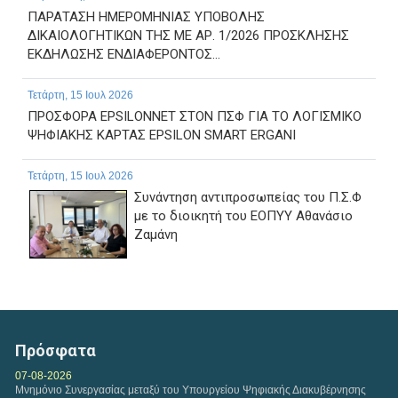
ΠΑΡΑΤΑΣΗ ΗΜΕΡΟΜΗΝΙΑΣ ΥΠΟΒΟΛΗΣ
ΔΙΚΑΙΟΛΟΓΗΤΙΚΩΝ ΤΗΣ ΜΕ ΑΡ. 1/2026 ΠΡΟΣΚΛΗΣΗΣ
ΕΚΔΗΛΩΣΗΣ ΕΝΔΙΑΦΕΡΟΝΤΟΣ...
Τετάρτη, 15 Ιουλ 2026
ΠΡΟΣΦΟΡΑ EPSILONNET ΣΤΟΝ ΠΣΦ ΓΙΑ ΤΟ ΛΟΓΙΣΜΙΚΟ
ΨΗΦΙΑΚΗΣ ΚΑΡΤΑΣ EPSILON SMART ERGANI
Τετάρτη, 15 Ιουλ 2026
Συνάντηση αντιπροσωπείας του Π.Σ.Φ
με το διοικητή του ΕΟΠΥΥ Αθανάσιο
Ζαμάνη
Δευτέρα, 13 Ιουλ 2026
Απάντηση του ΕΟΠΥΥ, σε ερώτημα σχετικό με τα
πιστωτικά τιμολόγια για το clawback για το Α και Β
Πρόσφατα
εξάμηνο...
07-08-2026
Μνημόνιο Συνεργασίας μεταξύ του Υπουργείου Ψηφιακής Διακυβέρνησης