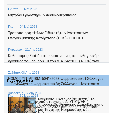
Πέμπτη, 18 Μαϊ 2023
Μητρώο Εργαστηρίων Φυσικοθεραπείας.
Πέμπτη, 04 Μαϊ 2023
Τροποποίηση τίτλων Ειδικοτήτων Ινστιτούτων
Επαγγελματικής Κατάρτισης (Ι.Ε.Κ.)-"ΒΟΗΘΟΣ...
Παρασκευή, 21 Απρ 2023
Καθορισμός Επιδόματος επικίνδυνης και ανθυγιεινής
εργασίας του άρθρου 18 του ν. 4354/2015 (Α 176) των...
Σάββατο, 08 Απρ 2023
NOMOΣ ΥΠ’ ΑΡΙΘΜ. 5041/2023 Φαρμακευτικοί Σύλλογοι
Πρόσφατα Νέα
- Πανελλήνιος Φαρμακευτικός Σύλλογος - Ινστιτούτο...
Παρασκευή, 07 Αυγ 2026
Πέμπτη, 30 Μαρ 2023
Μνημόνιο Συνεργασίας μεταξύ του
Τροποποίηση της υπό στοιχεία οικ. ΥΠΕΝ/ΔΕ-
Υπουργείου Ψηφιακής Διακυβέρνησης
ΣΕΔΠ/139606/1662/30.12.2022 απόφασης «Παράταση
και Τεχνητής Νοημοσύνης και...
των προθεσμιών των...