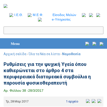
I.Ε.Θ.
Μ.Ε.Φ.
Είσοδος Μελών
e-Υπηρεσίες
Menu
Αρχική σελίδα
›
Όλα τα Νέα σε λίστα
›
Νομοθεσία
Ρυθμίσεις για την ψυχική Υγεία όπου
καθιερώνεται στο άρθρο 4 στα
περιφερειακά διατομεακά συμβούλια η
παρουσία φυσικοθεραπευτή
Αρ. Φύλλου 38 -28/3/2017
Τρ, 28 Μαρ 2017
1 αρχείο