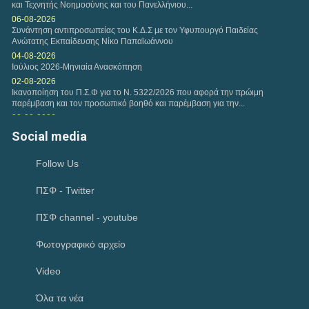
και Τεχνητής Νοημοσύνης και του Πανελλήνιου...
06-08-2026
Συνάντηση αντιπροσωπείας του Κ.Δ.Σ με τον Υφυπουργό Παιδείας
Ανώτατης Εκπαίδευσης Νίκο Παπαϊωάννου
04-08-2026
Ιούλιος 2026-Μηνιαία Ανασκόπηση
02-08-2026
Ικανοποίηση του Π.Σ.Φ για το Ν. 5322/2026 που αφορά την πρώιμη
παρέμβαση και τον προσωπικό βοηθό και παρέμβαση για την...
02-08-2026
Συγκρότηση επιτροπής για την εφαρμογή ανέκπτωτου στο clawback και
Social media
την εφαρμογή ηλεκτρονικού μηχανισμού στην εκτέλεση των...
29-07-2026
Follow Us
Παρέμβαση του Πανελλήνιου Συλλόγου Φυσικοθεραπευτών προς την
«Καθημερινή» για δημοσίευμα σχετικά με τους...
ΠΣΦ - Twitter
28-07-2026
θεσμική συνάντηση με τον Συντονιστή του Γραφείου του Πρωθυπουργού
28-07-2026
ΠΣΦ channel - youtube
Έναρξη νέου κύκλου σπουδών- ΑΘΗΝΑ (2026-2028) MANUAL THERAPY
του Π.Σ.Φ.
Φωτογραφικό αρχείο
23-07-2026
Κατανομή των 45 θέσεων ΤΕ Φυσικοθεραπείας
Video
19-07-2026
Δημοσίευση των εγγράφων που εγκρίθηκαν στην 15η Γενική Συνέλευση
Όλα τα νέα
της Europe Region of World Physiotherapy στην Πρίστινα του Κοσόβου