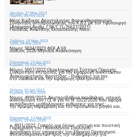
Δευτέρα, 27 Μαρ 2023
Πέμπτη, 06 Αυγ 2026
Νέος Κώδικας Δεοντολογίας Φυσικοθεραπευτών
Συνάντηση αντιπροσωπείας του Κ.Δ.Σ με τον Υφυπουργό
(Απόφαση Αριθμ. Γ5β/Γ.Π. 76637/2021)
Παιδείας Ανώτατης Εκπαίδευσης Νίκο...
Σάββατο, 18 Μαρ 2023
Τρίτη, 04 Αυγ 2026
Νόμος 5034/2023 ΦΕΚ Α΄69
Ιούλιος 2026-Μηνιαία Ανασκόπηση
Παρασκευή, 23 Δεκ 2022
Κυριακή, 02 Αυγ 2026
Νόμος 5007/2022:Ολοκληρωμένο Σύστημα Παροχής
Συγκρότηση επιτροπής για την εφαρμογή ανέκπτωτου
Ανακουφιστικής Φροντίδας - Ρυθμίσεις για την...
στο clawback και την εφαρμογή ηλεκτρονικού...
Τετάρτη, 07 Δεκ 2022
Κυριακή, 02 Αυγ 2026
Νόμος 4999/2022: Δευτεροβάθμια περίθαλψη, ιατρική
Ικανοποίηση του Π.Σ.Φ για το Ν. 5322/2026 που αφορά
εκπαίδευση, μισθολογικές ρυθμίσεις για τους...
την πρώιμη παρέμβαση και τον προσωπικό βοηθό και...
Παρασκευή, 13 Μαϊ 2022
Τετάρτη, 29 Ιουλ 2026
ν. 4931/2022: Γιατρός για όλους, ισότιμη και ποιοτική
Παρέμβαση του Πανελλήνιου Συλλόγου
πρόσβαση στις υπηρεσίες του Εθνικού Οργανισμού...
Φυσικοθεραπευτών προς την «Καθημερινή» για