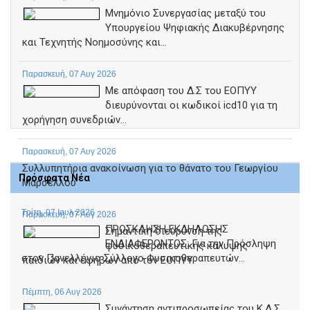
Μνημόνιο Συνεργασίας μεταξύ του
Υπουργείου Ψηφιακής Διακυβέρνησης
και Τεχνητής Νοημοσύνης και...
Παρασκευή, 07 Αυγ 2026
Με απόφαση του Δ.Σ του ΕΟΠΥΥ
διευρύνονται οι κωδικοί icd10 για τη
χορήγηση συνεδριών...
Παρασκευή, 07 Αυγ 2026
Συλλυπητήρια ανακοίνωση για το θάνατο του Γεωργίου
Πρόσφατα Νέα
Μαρσέλλου
Τρίτη, 07 Ιουλ 2026
Παρασκευή, 07 Αυγ 2026
ΠΡΟΣΚΛΗΣΗ ΕΚΔΗΛΩΣΗΣ
Σημαντική διεύρυνση της
ΕΝΔΙΑΦΕΡΟΝΤΟΣ: Για την Πρόσληψη
φυσικοθεραπευτικής κάλυψης
στον Πανελλήνιο Σύλλογο Φυσικοθεραπευτών...
παιδιών και εφήβων από τον ΕΟΠΥΥ
Πέμπτη, 06 Αυγ 2026
Συνάντηση αντιπροσωπείας του Κ.Δ.Σ