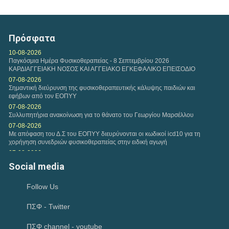
Τετάρτη, 11 Φεβ 2026
Αναφορικά με τη διαδικασία υποβολών Ευρωπαίων
ασφαλισμένων, εφαρμόζονται και ισχύουν οι...
Πρόσφατα
Τετάρτη, 04 Φεβ 2026
10-08-2026
Παγκόσμια Ημέρα Φυσικοθεραπείας - 8 Σεπτεμβρίου 2026
Η εταιρεία της VODAFONE προσφέρει στα μέλη του
ΚΑΡΔΙΑΓΓΕΙΑΚΗ ΝΟΣΟΣ ΚΑΙ ΑΓΓΕΙΑΚΟ ΕΓΚΕΦΑΛΙΚΟ ΕΠΕΙΣΟΔΙΟ
Πανελλήνιου Συλλόγου Φυσικοθεραπευτών Σ.Φ. ειδική...
07-08-2026
Σημαντική διεύρυνση της φυσικοθεραπευτικής κάλυψης παιδιών και
εφήβων από τον ΕΟΠΥΥ
Δευτέρα, 02 Φεβ 2026
07-08-2026
Πρόταση συνεργασίας Π.Σ.Φ. και ΚΕΚ ΓΣΕΒΕΕ-ΚΔΒΜ στο
Συλλυπητήρια ανακοίνωση για το θάνατο του Γεωργίου Μαρσέλλου
πλαίσιο παροχής προγραμμάτων επιμόρφωσης για...
07-08-2026
Με απόφαση του Δ.Σ του ΕΟΠΥΥ διευρύνονται οι κωδικοί icd10 για τη
χορήγηση συνεδριών φυσικοθεραπείας στην ειδική αγωγή
Παρασκευή, 30 Ιαν 2026
07-08-2026
Η περίοδος υποβολής των εργασιών για το Διεθνές
Μνημόνιο Συνεργασίας μεταξύ του Υπουργείου Ψηφιακής Διακυβέρνησης
Social media
Ευρωπαϊκό Συνέδριο HEPA 2026 έχει ξεκινήσει. HEPA...
και Τεχνητής Νοημοσύνης και του Πανελλήνιου...
06-08-2026
Follow Us
Συνάντηση αντιπροσωπείας του Κ.Δ.Σ με τον Υφυπουργό Παιδείας
Ανώτατης Εκπαίδευσης Νίκο Παπαϊωάννου
ΠΣΦ - Twitter
04-08-2026
Ιούλιος 2026-Μηνιαία Ανασκόπηση
02-08-2026
ΠΣΦ channel - youtube