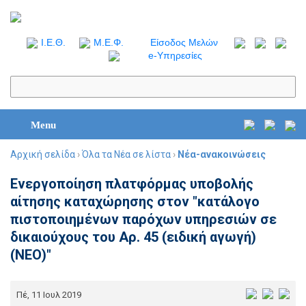
I.Ε.Θ.
Μ.Ε.Φ.
Είσοδος Μελών
e-Υπηρεσίες
Menu
Αρχική σελίδα
›
Όλα τα Νέα σε λίστα
›
Νέα-ανακοινώσεις
Ενεργοποίηση πλατφόρμας υποβολής
αίτησης καταχώρησης στον "κατάλογο
πιστοποιημένων παρόχων υπηρεσιών σε
δικαιούχους του Αρ. 45 (ειδική αγωγή)
(ΝΕΟ)"
Πέ, 11 Ιουλ 2019