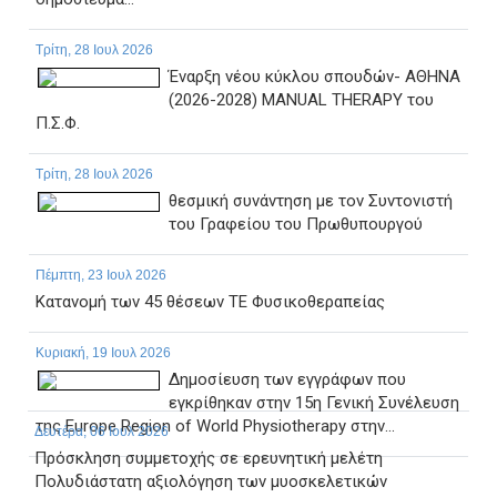
Τρίτη, 28 Ιουλ 2026
Έναρξη νέου κύκλου σπουδών- ΑΘΗΝΑ
(2026-2028) MANUAL THERAPY του
Π.Σ.Φ.
Τρίτη, 28 Ιουλ 2026
θεσμική συνάντηση με τον Συντονιστή
του Γραφείου του Πρωθυπουργού
Πέμπτη, 23 Ιουλ 2026
Κατανομή των 45 θέσεων ΤΕ Φυσικοθεραπείας
Κυριακή, 19 Ιουλ 2026
Δημοσίευση των εγγράφων που
εγκρίθηκαν στην 15η Γενική Συνέλευση
της Europe Region of World Physiotherapy στην...
Δευτέρα, 06 Ιουλ 2026
Πρόσκληση συμμετοχής σε ερευνητική μελέτη
Πολυδιάστατη αξιολόγηση των μυοσκελετικών