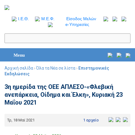
I.Ε.Θ.
Μ.Ε.Φ.
Είσοδος Μελών
e-Υπηρεσίες
Menu
Αρχική σελίδα
›
Όλα τα Νέα σε λίστα
›
Επιστημονικές
Εκδηλώσεις
3η ημερίδα της ΟΕΕ ΑΠΛΕΣΟ-«Φλεβική
ανεπάρκεια, Οίδημα και Έλκη», Κυριακή 23
Μαΐου 2021
Τρ, 18 Μαϊ 2021
1 αρχείο