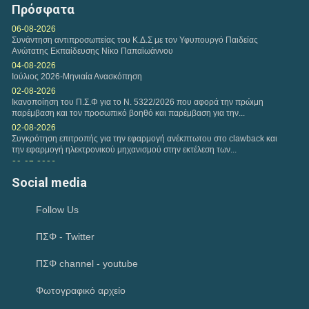
Πρόσφατα
εξάμηνο...
06-08-2026
Συνάντηση αντιπροσωπείας του Κ.Δ.Σ με τον Υφυπουργό Παιδείας
Κυριακή, 12 Ιουλ 2026
Ανώτατης Εκπαίδευσης Νίκο Παπαϊωάννου
Η ΑΑΔΕ ανακοίνωσε παράταση υποβολής δηλώσεων
04-08-2026
φορολογίας εισοδήματος μέχρι τα μεσάνυχτα της...
Ιούλιος 2026-Μηνιαία Ανασκόπηση
02-08-2026
Ικανοποίηση του Π.Σ.Φ για το Ν. 5322/2026 που αφορά την πρώιμη
παρέμβαση και τον προσωπικό βοηθό και παρέμβαση για την...
02-08-2026
Συγκρότηση επιτροπής για την εφαρμογή ανέκπτωτου στο clawback και
την εφαρμογή ηλεκτρονικού μηχανισμού στην εκτέλεση των...
29-07-2026
Παρέμβαση του Πανελλήνιου Συλλόγου Φυσικοθεραπευτών προς την
Social media
«Καθημερινή» για δημοσίευμα σχετικά με τους...
28-07-2026
Follow Us
θεσμική συνάντηση με τον Συντονιστή του Γραφείου του Πρωθυπουργού
28-07-2026
ΠΣΦ - Twitter
Έναρξη νέου κύκλου σπουδών- ΑΘΗΝΑ (2026-2028) MANUAL THERAPY
του Π.Σ.Φ.
23-07-2026
ΠΣΦ channel - youtube
Κατανομή των 45 θέσεων ΤΕ Φυσικοθεραπείας
19-07-2026
Φωτογραφικό αρχείο
Δημοσίευση των εγγράφων που εγκρίθηκαν στην 15η Γενική Συνέλευση