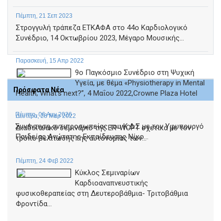
Πέμπτη, 21 Σεπ 2023
Στρογγυλή τράπεζα ΕΤΚΑΦΑ στο 44ο Καρδιολογικό
Συνέδριο, 14 Οκτωβρίου 2023, Μέγαρο Μουσικής...
Παρασκευή, 15 Απρ 2022
9ο Παγκόσμιο Συνέδριο στη Ψυχική
Υγεία, με θέμα «Physiotherapy in Mental
Πρόσφατα Νέα
Health; What’s next?”, 4 Μαΐου 2022,Crowne Plaza Hotel
Πέμπτη, 06 Αυγ 2026
Δευτέρα, 28 Μαρ 2022
Συνάντηση αντιπροσωπείας του Κ.Δ.Σ με τον Υφυπουργό
Διαδικτυακό σεμινάριο της ER-WCPT σχετικά με τον
Παιδείας Ανώτατης Εκπαίδευσης Νίκο...
τρόπο βελτίωσης της αυτονομίας των...
Πέμπτη, 24 Φεβ 2022
Κύκλος Σεμιναρίων
Καρδιοαναπνευστικής
φυσικοθεραπείας στη Δευτεροβάθμια- Τριτοβάθμια
Φροντίδα...