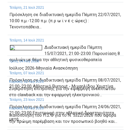
Τετάρτη, 21 Ιουλ 2021
Πρόσκληση σε διαδικτυακή ημερίδα Πέμπτη 22/07/2021,
10:00 π.μ.-12:00 π.μ. (π ρ ω ϊ ν έ ς ώρες) :
Τενοντοπάθεια...
Τετάρτη, 14 Ιουλ 2021
Διαδικτυακή ημερίδα Πέμπτη
15/07/2021, 21:00-23:00 Παρουσίαση 8
ομιλιών με θέμα την αθλητική φυσικοθεραπεία
Τρίτη, 04 Αυγ 2026
Ιούλιος 2026-Μηνιαία Ανασκόπηση
Τετάρτη, 07 Ιουλ 2021
Πρόσκληση σε διαδικτυακή ημερίδα Πέμπτη 08/07/2021,
Κυριακή, 02 Αυγ 2026
21:00-23:00 Aθλητικό Burnout - Μιχαηλίδου Χριστίνα
Συγκρότηση επιτροπής για την εφαρμογή ανέκπτωτου
στο clawback και την εφαρμογή ηλεκτρονικού...
Τετάρτη, 23 Ιουν 2021
Πρόσκληση σε διαδικτυακή ημερίδα Πέμπτη 24/06/2021,
Κυριακή, 02 Αυγ 2026
21:00-23:00 Επιστροφή στην αθλητική δραστηριότητα
Ικανοποίηση του Π.Σ.Φ για το Ν. 5322/2026 που αφορά
μετά...
την πρώιμη παρέμβαση και τον προσωπικό βοηθό και...