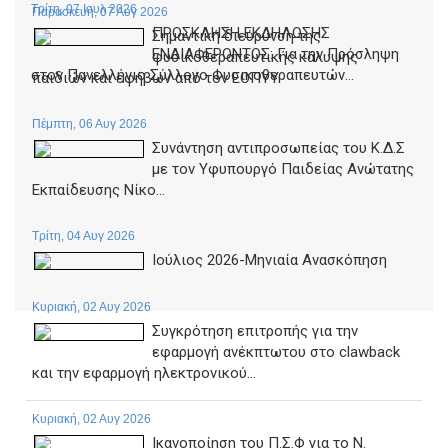
Τρίτη, 07 Ιουλ 2026
Παρασκευή, 07 Αυγ 2026
ΠΡΟΣΚΛΗΣΗ ΕΚΔΗΛΩΣΗΣ
Σημαντική διεύρυνση της
ΕΝΔΙΑΦΕΡΟΝΤΟΣ: Για την Πρόσληψη
φυσικοθεραπευτικής κάλυψης
στον Πανελλήνιο Σύλλογο Φυσικοθεραπευτών...
παιδιών και εφήβων από τον ΕΟΠΥΥ
Πέμπτη, 06 Αυγ 2026
Συνάντηση αντιπροσωπείας του Κ.Δ.Σ
με τον Υφυπουργό Παιδείας Ανώτατης
Εκπαίδευσης Νίκο...
Τρίτη, 04 Αυγ 2026
Ιούλιος 2026-Μηνιαία Ανασκόπηση
Κυριακή, 02 Αυγ 2026
Συγκρότηση επιτροπής για την
εφαρμογή ανέκπτωτου στο clawback
και την εφαρμογή ηλεκτρονικού...
Κυριακή, 02 Αυγ 2026
Ικανοποίηση του Π.Σ.Φ για το Ν.