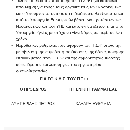
Τέθηκε το θέμα της πρότασης του Π.Σ.Φ (έχει κατατεθεί
υπόμνημα) για τους νέους οργανισμούς των Νοσοκομείων
και ο Υπουργός απάντησε ότι η διαδικασία θα εξεταστεί και
από το Υπουργείο Εσωτερικών βάσει των προτάσεων των
Νοσοκομείων και των ΥΠΕ και κατόπιν θα εξεταστεί από το
Υπουργείο Υγείας με στόχο να γίνει Νόμος σε περίπου ένα
χρόνο.
Νομοθετικές ρυθμίσεις που αφορούν τον Π.Σ.Φ όπως την
μεταβίβαση της αρμοδιότητας έκδοσης της άδειας άσκησης
επαγγέλματος στον Π.Σ.Φ και της αρμοδιότητας έκδοσης
άδεια ίδρυσης και λειτουργίας του εργαστηρίου
φυσικοθεραπείας.
ΓΙΑ ΤΟ Κ.Δ.Σ. ΤΟΥ Π.Σ.Φ.
Ο ΠΡΟΕΔΡΟΣ
Η ΓΕΝΙΚΗ ΓΡΑΜΜΑΤΕΑΣ
ΛΥΜΠΕΡΙΔΗΣ ΠΕΤΡΟΣ
ΧΑΛΑΡΗ ΕΥΘΥΜΙΑ