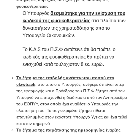
φυσικοθεραπείας.
Ο Υπουργός
δεσμεύτηκε για την ενίσχυση του
κωδικού της φυσικοθεραπείας
,στα πλαίσια των
δυνατοτήτων της χρηματοδότησης από το
Υπουργείο Οικονομικών.
Το Κ.Δ.Σ του Π.Σ.Φ αντέτεινε ότι θα πρέπει ο
κωδικός της φυσικοθεραπείας θα πρέπει να
ενισχυθεί κατά τουλάχιστον 8 εκ. ευρώ.
Το ζήτημα της επιβολής ανέκπτωτου ποσού στο
clawback,
στο οποίο ο Υπουργός ανέφερε ότι είναι υπέρ
της εφαρμογής και ο Πρόεδρος του Π.Σ.Φ ζήτησε από τον
Υπουργό να επιταχυνθεί η διαδικασία από τον Αντιπρόεδρο
του ΕΟΠΥΥ, στον οποίο έχει αναθέσει ο Υπουργός την
υλοποίηση του. Το συγκεκριμένο ζήτημα τίθεται
επανειλημμένα στον εκάστοτε Υπουργό Υγείας και έχει τεθεί
και στον σημερινό.
Το ζήτημα της παράτασης της ημερομηνίας
έναρξης