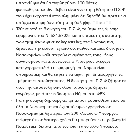
υποσχέθηκε ότι θα περιληφθούν 100 θέσεις
φυσικοθεραπευτών. Βέβαια είναι γνωστή η θέση του Π.Σ.Φ
που έχει εκφραστεί επανειλημμένα ότι δηλαδή θα πρέπει να
υπάρχει ισότιμη δυνατότητα πρόσληψης ΠΕ και ΤΕ
Τέθηκε από τη διοίκηση του Π.Σ.Φ, το θέμα της άμεσης
εφαρμογής του Ν. 5243/2025 και της
άμεσης σύστασης
των τμημάτων φυσικοθεραπείας
στα Νοσοκομεία,
ζητώντας την έκδοση εγκυκλίου, καθώς κάποιες διοικήσεις
Νοσοκομείων καθυστερούν αναμένοντας τους νέους
οργανισμούς και απαντώντας ο Υπουργός ανέφερε
κατηγορηματικά ότι η εφαρμογή του Νόμου είναι
υποχρεωτική και θα έπρεπε να είχαν ήδη δημιουργηθεί τα
τμήματα φυσικοθεραπείας. Η διοίκηση του Π.Σ.Φ ζήτησε εκ
νέου την αποστολή εγκυκλίου, όπως είχε ζητήσει
εγγράφως μετά την έκδοση του Νόμου στο ΦΕΚ
Για την ανάγκη δημιουργίας τμημάτων φυσικοθεραπείας σε
όλα τα Νοσοκομεία και όχι αυτόνομων γραφείων σε
Νοσοκομεία με λιγότερες των 200 κλινών. Ο Υπουργός
ανέφερε ότι σε δεύτερο χρόνο θα μπορούσε να προβλεφθεί
Νομοθετική διάταξη από τον ίδιο ή από άλλο Υπουργό.