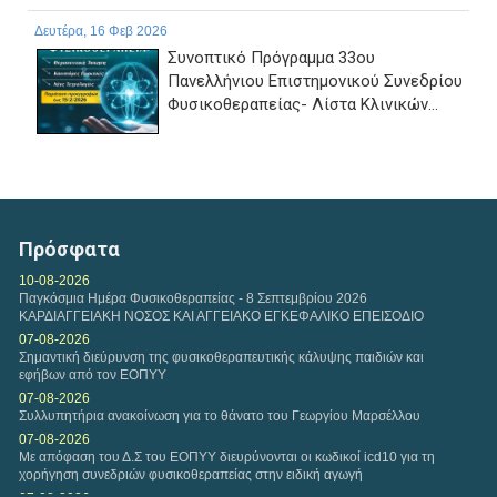
Δευτέρα, 16 Φεβ 2026
Συνοπτικό Πρόγραμμα 33ου
Πανελλήνιου Επιστημονικού Συνεδρίου
Φυσικοθεραπείας- Λίστα Κλινικών...
Τετάρτη, 11 Φεβ 2026
Αναφορικά με τη διαδικασία υποβολών Ευρωπαίων
ασφαλισμένων, εφαρμόζονται και ισχύουν οι...
Πρόσφατα
Τετάρτη, 04 Φεβ 2026
10-08-2026
Παγκόσμια Ημέρα Φυσικοθεραπείας - 8 Σεπτεμβρίου 2026
Η εταιρεία της VODAFONE προσφέρει στα μέλη του
ΚΑΡΔΙΑΓΓΕΙΑΚΗ ΝΟΣΟΣ ΚΑΙ ΑΓΓΕΙΑΚΟ ΕΓΚΕΦΑΛΙΚΟ ΕΠΕΙΣΟΔΙΟ
Πανελλήνιου Συλλόγου Φυσικοθεραπευτών Σ.Φ. ειδική...
07-08-2026
Σημαντική διεύρυνση της φυσικοθεραπευτικής κάλυψης παιδιών και
εφήβων από τον ΕΟΠΥΥ
Δευτέρα, 02 Φεβ 2026
07-08-2026
Πρόταση συνεργασίας Π.Σ.Φ. και ΚΕΚ ΓΣΕΒΕΕ-ΚΔΒΜ στο
Συλλυπητήρια ανακοίνωση για το θάνατο του Γεωργίου Μαρσέλλου
πλαίσιο παροχής προγραμμάτων επιμόρφωσης για...
07-08-2026
Με απόφαση του Δ.Σ του ΕΟΠΥΥ διευρύνονται οι κωδικοί icd10 για τη
χορήγηση συνεδριών φυσικοθεραπείας στην ειδική αγωγή
Παρασκευή, 30 Ιαν 2026