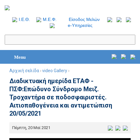
I.Ε.Θ.
Μ.Ε.Φ.
Είσοδος Μελών
e-Υπηρεσίες
Menu
Αρχική σελίδα
›
video Gallery
›
Διαδικτυακή ημερίδα ΕΤΑΦ -
ΠΣΦ:Επώδυνο Σύνδρομο Μειζ.
Τροχαντήρα σε ποδοσφαιριστές.
Αιτιοπαθογένεια και αντιμετώπιση
20/05/2021
Πέμπτη, 20 Μαϊ 2021