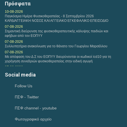
Επιστημονική Ημερίδα 4/03/2023 - Μέρος 4 - 2η
Πρόσφατα
ΣΥΝΕΔΡΙΑ ΚΟΥΤΣΟΥΜΠΑ
10-08-2026
Παγκόσμια Ημέρα Φυσικοθεραπείας - 8 Σεπτεμβρίου 2026
ΚΑΡΔΙΑΓΓΕΙΑΚΗ ΝΟΣΟΣ ΚΑΙ ΑΓΓΕΙΑΚΟ ΕΓΚΕΦΑΛΙΚΟ ΕΠΕΙΣΟΔΙΟ
Τετάρτη, 07 Ιουν 2023
07-08-2026
Επιστημονική Ημερίδα 4/03/2023 - Μέρος 5 - 3η
Σημαντική διεύρυνση της φυσικοθεραπευτικής κάλυψης παιδιών και
ΣΥΝΕΔΡΙΑ
εφήβων από τον ΕΟΠΥΥ
07-08-2026
Συλλυπητήρια ανακοίνωση για το θάνατο του Γεωργίου Μαρσέλλου
Τετάρτη, 07 Ιουν 2023
07-08-2026
Επιστημονική Ημερίδα 4/03/2023 - Μέρος 1 ΤΕΛΕΤΗ
Με απόφαση του Δ.Σ του ΕΟΠΥΥ διευρύνονται οι κωδικοί icd10 για τη
ΕΝΑΡΞΗΣ
χορήγηση συνεδριών φυσικοθεραπείας στην ειδική αγωγή
07-08-2026
Μνημόνιο Συνεργασίας μεταξύ του Υπουργείου Ψηφιακής Διακυβέρνησης
Τετάρτη, 07 Ιουν 2023
Social media
και Τεχνητής Νοημοσύνης και του Πανελλήνιου...
Επιστημονική Ημερίδα 4/03/2023 - Μέρος 2 - 1η
06-08-2026
ΣΥΝΕΔΡΙΑ
Follow Us
Συνάντηση αντιπροσωπείας του Κ.Δ.Σ με τον Υφυπουργό Παιδείας
Ανώτατης Εκπαίδευσης Νίκο Παπαϊωάννου
ΠΣΦ - Twitter
04-08-2026
Τρίτη, 30 Μαϊ 2023
Ιούλιος 2026-Μηνιαία Ανασκόπηση
Webinar – Ενημέρωση για την Ψηφιακή Κάρτα
02-08-2026
ΠΣΦ channel - youtube
Εργασίας
Ικανοποίηση του Π.Σ.Φ για το Ν. 5322/2026 που αφορά την πρώιμη
παρέμβαση και τον προσωπικό βοηθό και παρέμβαση για την...
Φωτογραφικό αρχείο
02-08-2026
Κυριακή, 11 Δεκ 2022