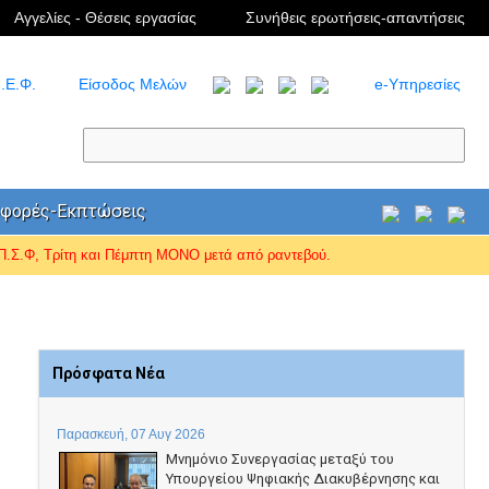
Αγγελίες - Θέσεις εργασίας
Συνήθεις ερωτήσεις-απαντήσεις
.Ε.Φ.
Είσοδος Μελών
e-Υπηρεσίες
φορές-Εκπτώσεις
Σ.Φ, Τρίτη και Πέμπτη ΜΟΝΟ μετά από ραντεβού.
Πρόσφατα Νέα
Παρασκευή, 07 Αυγ 2026
Μνημόνιο Συνεργασίας μεταξύ του
Υπουργείου Ψηφιακής Διακυβέρνησης και