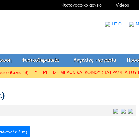
Φωτογραφικό αρχείο
Videos
I.Ε.Θ.
Μ
έρωση
Φυσικοθεραπεία
Αγγελίες - εργασία
Προσ
ωνοϊού (Covid-19),ΕΞΥΠΗΡΕΤΗΣΗ ΜΕΛΩΝ ΚΑΙ ΚΟΙΝΟΥ ΣΤΑ ΓΡΑΦΕΙΑ ΤΟΥ Π.
.
)
πλισμοί κ.λ.π.
)