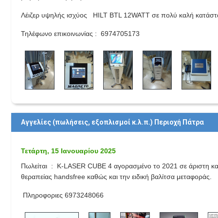
Λέιζερ υψηλής ισχύος HILT BTL 12WATT σε πολύ καλή κατάσ
Τηλέφωνο επικοινωνίας : 6974705173
Αγγελίες (πωλήσεις, εξοπλισμοί κ.λ.π.) Περιοχή Πάτρα
Τετάρτη, 15 Ιανουαρίου 2025
Πωλείται : K-LASER CUBE 4 αγορασμένο το 2021 σε άριστη κατά
θεραπείας handsfree καθώς και την ειδική βαλίτσα μεταφοράς.
Πληροφοριες 6973248066