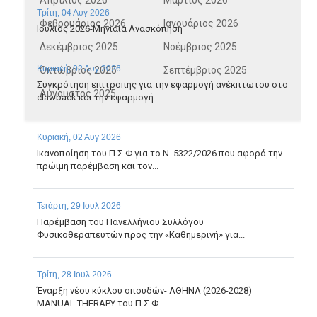
Απρίλιος 2026
Μάρτιος 2026
Τρίτη, 04 Αυγ 2026
Φεβρουάριος 2026
Ιανουάριος 2026
Ιούλιος 2026-Μηνιαία Ανασκόπηση
Δεκέμβριος 2025
Νοέμβριος 2025
Κυριακή, 02 Αυγ 2026
Οκτώβριος 2025
Σεπτέμβριος 2025
Συγκρότηση επιτροπής για την εφαρμογή ανέκπτωτου στο
Αύγουστος 2025
clawback και την εφαρμογή...
Κυριακή, 02 Αυγ 2026
Ικανοποίηση του Π.Σ.Φ για το Ν. 5322/2026 που αφορά την
πρώιμη παρέμβαση και τον...
Τετάρτη, 29 Ιουλ 2026
Παρέμβαση του Πανελλήνιου Συλλόγου
Φυσικοθεραπευτών προς την «Καθημερινή» για...
Τρίτη, 28 Ιουλ 2026
Έναρξη νέου κύκλου σπουδών- ΑΘΗΝΑ (2026-2028)
MANUAL THERAPY του Π.Σ.Φ.