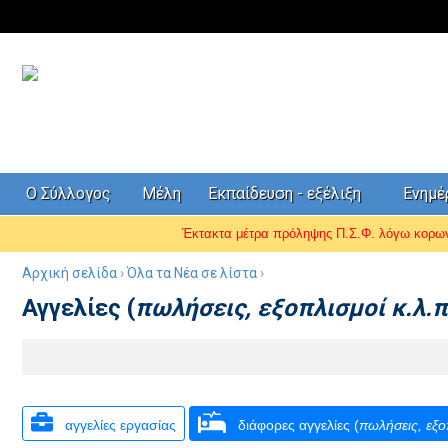
Ο Σύλλογος
Μέλη
Εκπαίδευση - εξέλιξη
Ενημ
Έκτακτα μέτρα πρόληψης Π.Σ.Φ. λόγω κορ
Αρχική σελίδα
›
Όλα τα Νέα σε λίστα
›
Αγγελίες (
πωλήσεις, εξοπλισμοί κ.λ.π
αγγελίες εργασίας
διάφορες αγγελίες (
πωλήσεις, εξο