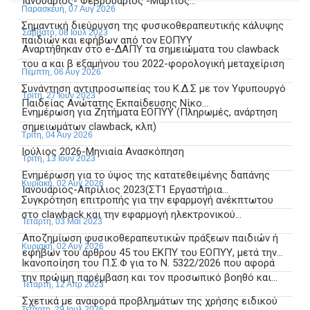
Ιανουάριος- Φεβρουάριος -Μάρτιος...
Παρασκευή, 07 Αυγ 2026
Σημαντική διεύρυνση της φυσικοθεραπευτικής κάλυψης
Σάββατο, 08 Ιουλ 2023
παιδιών και εφήβων από τον ΕΟΠΥΥ
Αναρτήθηκαν στο e-ΔΑΠΥ τα σημειώματα του clawback
του α και β εξαμήνου του 2022-φορολογική μεταχείριση
Πέμπτη, 06 Αυγ 2026
Συνάντηση αντιπροσωπείας του Κ.Δ.Σ με τον Υφυπουργό
Τρίτη, 27 Ιουν 2023
Παιδείας Ανώτατης Εκπαίδευσης Νίκο...
Ενημέρωση για Ζητήματα ΕΟΠΥΥ (Πληρωμές, ανάρτηση
σημειωμάτων clawback, κλπ)
Τρίτη, 04 Αυγ 2026
Ιούλιος 2026-Μηνιαία Ανασκόπηση
Τρίτη, 13 Ιουν 2023
Ενημέρωση για το ύψος της κατατεθειμένης δαπάνης
Κυριακή, 02 Αυγ 2026
Ιανουάριος-Απρίλιος 2023(ΣΤ1 Εργαστήρια...
Συγκρότηση επιτροπής για την εφαρμογή ανέκπτωτου
στο clawback και την εφαρμογή ηλεκτρονικού...
Τετάρτη, 03 Μαϊ 2023
Αποζημίωση φυσικοθεραπευτικών πράξεων παιδιών ή
Κυριακή, 02 Αυγ 2026
εφήβων του άρθρου 45 του ΕΚΠΥ του ΕΟΠΥΥ, μετά την...
Ικανοποίηση του Π.Σ.Φ για το Ν. 5322/2026 που αφορά
την πρώιμη παρέμβαση και τον προσωπικό βοηθό και...
Τετάρτη, 12 Απρ 2023
Σχετικά με αναφορά προβλημάτων της χρήσης ειδικού
Τετάρτη, 29 Ιουλ 2026