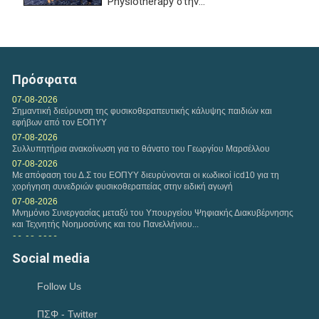
Physiotherapy στην...
Παρασκευή, 17 Ιουλ 2026
ΠΑΡΑΤΑΣΗ ΗΜΕΡΟΜΗΝΙΑΣ ΥΠΟΒΟΛΗΣ
ΔΙΚΑΙΟΛΟΓΗΤΙΚΩΝ ΤΗΣ ΜΕ ΑΡ. 1/2026 ΠΡΟΣΚΛΗΣΗΣ
Πρόσφατα
ΕΚΔΗΛΩΣΗΣ ΕΝΔΙΑΦΕΡΟΝΤΟΣ...
07-08-2026
Σημαντική διεύρυνση της φυσικοθεραπευτικής κάλυψης παιδιών και
εφήβων από τον ΕΟΠΥΥ
07-08-2026
Συλλυπητήρια ανακοίνωση για το θάνατο του Γεωργίου Μαρσέλλου
07-08-2026
Με απόφαση του Δ.Σ του ΕΟΠΥΥ διευρύνονται οι κωδικοί icd10 για τη
χορήγηση συνεδριών φυσικοθεραπείας στην ειδική αγωγή
07-08-2026
Μνημόνιο Συνεργασίας μεταξύ του Υπουργείου Ψηφιακής Διακυβέρνησης
και Τεχνητής Νοημοσύνης και του Πανελλήνιου...
06-08-2026
Συνάντηση αντιπροσωπείας του Κ.Δ.Σ με τον Υφυπουργό Παιδείας
Social media
Ανώτατης Εκπαίδευσης Νίκο Παπαϊωάννου
04-08-2026
Follow Us
Ιούλιος 2026-Μηνιαία Ανασκόπηση
02-08-2026
ΠΣΦ - Twitter
Ικανοποίηση του Π.Σ.Φ για το Ν. 5322/2026 που αφορά την πρώιμη