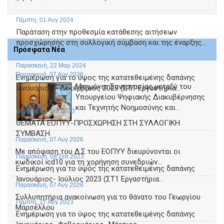
Πέμπτη, 01 Αυγ 2024
Παράταση στην προθεσμία κατάθεσης αιτήσεων
προσχώρησης στη συλλογική σύμβαση και της έναρξης...
Πρόσφατα Νέα
Παρασκευή, 22 Μαρ 2024
Παρασκευή, 07 Αυγ 2026
Ενημέρωση για το ύψος της κατατεθειμένης δαπάνης
Μνημόνιο Συνεργασίας μεταξύ του
Ιανουάριος - Δεκέμβριος 2023 (ΣΤ1 Εργαστήρια...
Υπουργείου Ψηφιακής Διακυβέρνησης
και Τεχνητής Νοημοσύνης και...
Δευτέρα, 25 Σεπ 2023
ΘΕΜΑΤΑ ΕΟΠΥΥ-ΠΡΟΣΧΩΡΗΣΗ ΣΤΗ ΣΥΛΛΟΓΙΚΗ
ΣΥΜΒΑΣΗ
Παρασκευή, 07 Αυγ 2026
Με απόφαση του Δ.Σ του ΕΟΠΥΥ διευρύνονται οι
Παρασκευή, 08 Σεπ 2023
κωδικοί icd10 για τη χορήγηση συνεδριών...
Ενημέρωση για το ύψος της κατατεθειμένης δαπάνης
Ιανουάριος- Ιούλιος 2023 (ΣΤ1 Εργαστήρια...
Παρασκευή, 07 Αυγ 2026
Συλλυπητήρια ανακοίνωση για το θάνατο του Γεωργίου
Πέμπτη, 17 Αυγ 2023
Μαρσέλλου
Ενημέρωση για το ύψος της κατατεθειμένης δαπάνης