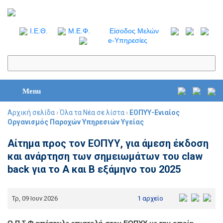
I.Ε.Θ.
Μ.Ε.Φ.
Είσοδος Μελών
e-Υπηρεσίες
Menu
Αρχική σελίδα
›
Όλα τα Νέα σε λίστα
›
ΕΟΠΥΥ-Ενιαίος
Οργανισμός Παροχών Υπηρεσιών Υγείας
Αίτημα προς τον ΕΟΠΥΥ, για άμεση έκδοση
και ανάρτηση των σημειωμάτων του claw
back για το Α και Β εξάμηνο του 2025
Τρ, 09 Ιουν 2026
1 αρχείο