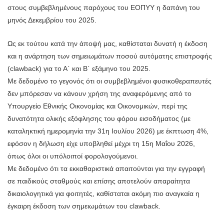
στους συμβεβλημένους παρόχους του ΕΟΠΥΥ η δαπάνη του
μηνός Δεκεμβρίου του 2025.
Ως εκ τούτου κατά την άποψή μας, καθίσταται δυνατή η έκδοση
και η ανάρτηση των σημειωμάτων ποσού αυτόματης επιστροφής
(clawback) για το Α΄ και Β΄ εξάμηνο του 2025.
Με δεδομένο το γεγονός ότι οι συμβεβλημένοι φυσικοθεραπευτές
δεν μπόρεσαν να κάνουν χρήση της αναφερόμενης από το
Υπουργείο Εθνικής Οικονομίας και Οικονομικών, περί της
δυνατότητα ολικής εξόφλησης του φόρου εισοδήματος (με
καταληκτική ημερομηνία την 31η Ιουλίου 2026) με έκπτωση 4%,
εφόσον η δήλωση είχε υποβληθεί μέχρι τη 15η Μαΐου 2026,
όπως όλοι οι υπόλοιποί φορολογούμενοι.
Με δεδομένο ότι τα εκκαθαριστικά απαιτούνται για την εγγραφή
σε παιδικούς σταθμούς και επίσης αποτελούν απαραίτητα
δικαιολογητικά για φοιτητές, καθίσταται ακόμη πιο αναγκαία η
έγκαιρη έκδοση των σημειωμάτων του clawback.