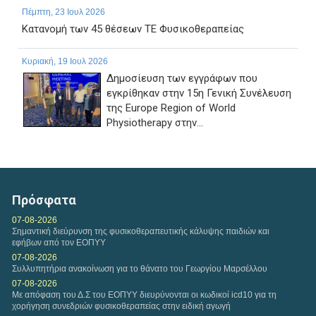
Πέμπτη, 23 Ιουλ 2026
Κατανομή των 45 θέσεων ΤΕ Φυσικοθεραπείας
Κυριακή, 19 Ιουλ 2026
Δημοσίευση των εγγράφων που
εγκρίθηκαν στην 15η Γενική Συνέλευση
της Europe Region of World
Physiotherapy στην...
Παρασκευή, 17 Ιουλ 2026
ΠΑΡΑΤΑΣΗ ΗΜΕΡΟΜΗΝΙΑΣ ΥΠΟΒΟΛΗΣ
ΔΙΚΑΙΟΛΟΓΗΤΙΚΩΝ ΤΗΣ ΜΕ ΑΡ. 1/2026 ΠΡΟΣΚΛΗΣΗΣ
Πρόσφατα
ΕΚΔΗΛΩΣΗΣ ΕΝΔΙΑΦΕΡΟΝΤΟΣ...
07-08-2026
Σημαντική διεύρυνση της φυσικοθεραπευτικής κάλυψης παιδιών και
εφήβων από τον ΕΟΠΥΥ
07-08-2026
Συλλυπητήρια ανακοίνωση για το θάνατο του Γεωργίου Μαρσέλλου
07-08-2026
Με απόφαση του Δ.Σ του ΕΟΠΥΥ διευρύνονται οι κωδικοί icd10 για τη
χορήγηση συνεδριών φυσικοθεραπείας στην ειδική αγωγή