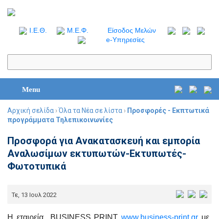
I.Ε.Θ.
Μ.Ε.Φ.
Είσοδος Μελών
e-Υπηρεσίες
Menu
Αρχική σελίδα
›
Όλα τα Νέα σε λίστα
›
Προσφορές - Εκπτωτικά
προγράμματα Τηλεπικοινωνίες
Προσφορά για Ανακατασκευή και εμπορία
Αναλωσίμων εκτυπωτών-Εκτυπωτές-
Φωτοτυπικά
Τε, 13 Ιουλ 2022
Η εταιρεία BUSINESS PRINT
www.business-print.gr
με