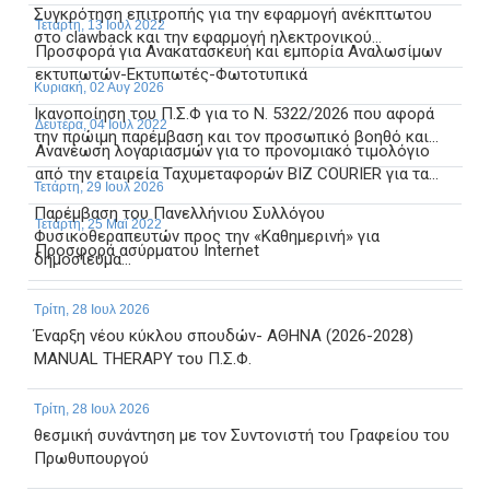
Συγκρότηση επιτροπής για την εφαρμογή ανέκπτωτου
Τετάρτη, 13 Ιουλ 2022
στο clawback και την εφαρμογή ηλεκτρονικού...
Προσφορά για Ανακατασκευή και εμπορία Αναλωσίμων
εκτυπωτών-Εκτυπωτές-Φωτοτυπικά
Κυριακή, 02 Αυγ 2026
Ικανοποίηση του Π.Σ.Φ για το Ν. 5322/2026 που αφορά
Δευτέρα, 04 Ιουλ 2022
την πρώιμη παρέμβαση και τον προσωπικό βοηθό και...
Ανανέωση λογαριασμών για το προνομιακό τιμολόγιο
από την εταιρεία Ταχυμεταφορών BIZ CΟURIER για τα...
Τετάρτη, 29 Ιουλ 2026
Παρέμβαση του Πανελλήνιου Συλλόγου
Τετάρτη, 25 Μαϊ 2022
Φυσικοθεραπευτών προς την «Καθημερινή» για
Προσφορά ασύρματου Internet
δημοσίευμα...
Τρίτη, 28 Ιουλ 2026
Έναρξη νέου κύκλου σπουδών- ΑΘΗΝΑ (2026-2028)
MANUAL THERAPY του Π.Σ.Φ.
Τρίτη, 28 Ιουλ 2026
θεσμική συνάντηση με τον Συντονιστή του Γραφείου του
Πρωθυπουργού