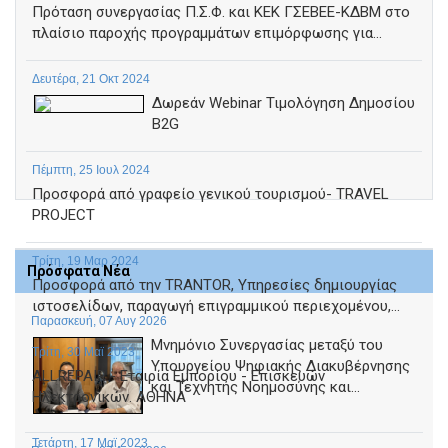
Πρόταση συνεργασίας Π.Σ.Φ. και ΚΕΚ ΓΣΕΒΕΕ-ΚΔΒΜ στο
πλαίσιο παροχής προγραμμάτων επιμόρφωσης για...
Δευτέρα, 21 Οκτ 2024
Δωρεάν Webinar Τιμολόγηση Δημοσίου
B2G
Πέμπτη, 25 Ιουλ 2024
Προσφορά από γραφείο γενικού τουρισμού- TRAVEL
PROJECT
Τρίτη, 19 Μαρ 2024
Πρόσφατα Νέα
Προσφορά από την TRANTOR, Υπηρεσίες δημιουργίας
ιστοσελίδων, παραγωγή επιγραμμικού περιεχομένου,...
Παρασκευή, 07 Αυγ 2026
Μνημόνιο Συνεργασίας μεταξύ του
Τρίτη, 30 Μαϊ 2023
Υπουργείου Ψηφιακής Διακυβέρνησης
ALLREPAIR - Εταιρία Εμπορίου - Επισκευών
και Τεχνητής Νοημοσύνης και...
Ηλεκτρονικών. ΑΘΗΝΑ
Τετάρτη, 17 Μαϊ 2023