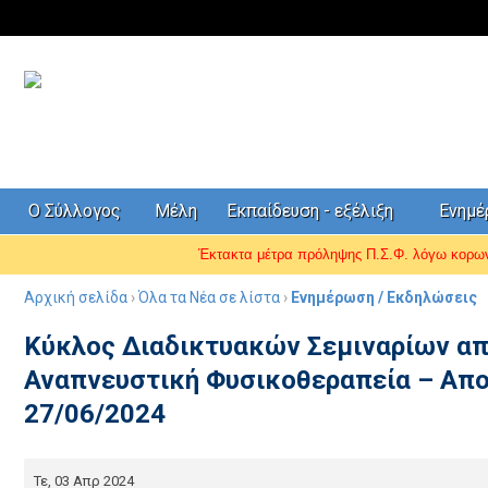
Ο Σύλλογος
Μέλη
Εκπαίδευση - εξέλιξη
Ενημ
Έκτακτα μέτρα πρόληψης Π.Σ.Φ. λόγω κορ
Αρχική σελίδα
›
Όλα τα Νέα σε λίστα
›
Ενημέρωση / Εκδηλώσεις
Κύκλος Διαδικτυακών Σεμιναρίων από
Αναπνευστική Φυσικοθεραπεία – Αποκ
27/06/2024
Τε, 03 Απρ 2024