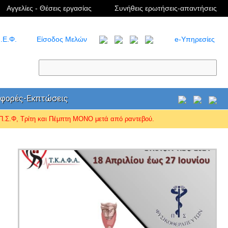
Αγγελίες - Θέσεις εργασίας
Συνήθεις ερωτήσεις-απαντήσεις
.Ε.Φ.
Είσοδος Μελών
e-Υπηρεσίες
φορές-Εκπτώσεις
Σ.Φ, Τρίτη και Πέμπτη ΜΟΝΟ μετά από ραντεβού.