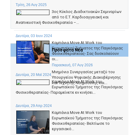
Τρίτη, 26 Αυγ 2025
3ος Κύκλος Διαδικτυακών Σεμιναρίων
από το Ε.Τ. Καρδιοαγγειακή και
Αναπνευστική Φυσικοθεραπεία –...
Δευτέρα, 03 Ιουν 2024
Καμπάνια Move At Work του
Ευρωπαϊκού Τμήματος της Παγκόσμιας
Πρόσφατα Νέα
Φυσικοθεραπείας- Σας δυσκολεύουν
οι...
Παρασκευή, 07 Αυγ 2026
Μνημόνιο Συνεργασίας μεταξύ του
Δευτέρα, 20 Μαϊ 2024
Υπουργείου Ψηφιακής Διακυβέρνησης
Καμπάνια Move At Work του
και Τεχνητής Νοημοσύνης και...
Ευρωπαϊκού Τμήματος της Παγκόσμιας
Φυσικοθεραπείας- Παραμείνετε εν κινήσει...
Δευτέρα, 29 Απρ 2024
Καμπάνια Move At Work του
Ευρωπαϊκού Τμήματος της Παγκόσμιας
Φυσικοθεραπείας- Βελτίωσε το
εργασιακό...