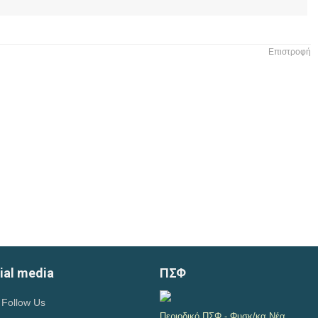
Επιστροφή
ial media
ΠΣΦ
Follow Us
Περιοδικό ΠΣΦ - Φυσκ/κα Νέα