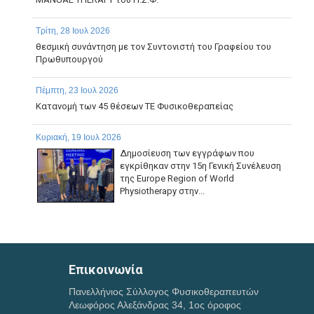
Τρίτη, 28 Ιουλ 2026
θεσμική συνάντηση με τον Συντονιστή του Γραφείου του
Πρωθυπουργού
Πέμπτη, 23 Ιουλ 2026
Κατανομή των 45 θέσεων ΤΕ Φυσικοθεραπείας
Κυριακή, 19 Ιουλ 2026
Δημοσίευση των εγγράφων που
εγκρίθηκαν στην 15η Γενική Συνέλευση
της Europe Region of World
Physiotherapy στην...
Παρασκευή, 17 Ιουλ 2026
ΠΑΡΑΤΑΣΗ ΗΜΕΡΟΜΗΝΙΑΣ ΥΠΟΒΟΛΗΣ ΔΙΚΑΙΟΛΟΓΗΤΙΚΩΝ
ΤΗΣ ΜΕ ΑΡ. 1/2026 ΠΡΟΣΚΛΗΣΗΣ ΕΚΔΗΛΩΣΗΣ
Επικοινωνία
ΕΝΔΙΑΦΕΡΟΝΤΟΣ...
Πανελλήνιος Σύλλογος Φυσικοθεραπευτών
Λεωφόρος Αλεξάνδρας 34, 1ος όροφος