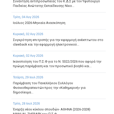
Συνάντηση αντιπροσωπείας του Κ.Δ.Σ με τον Υφυπουργό
Παιδείας Ανώτατης Εκπαίδευσης Νίκο...
Τρίτη, 04 Αυγ 2026
Ιούλιος 2026-Μηνιαία Ανασκόπηση
Κυριακή, 02 Αυγ 2026
Συγκρότηση επιτροπής για την εφαρμογή ανέκπτωτου στο
clawback και την εφαρμογή ηλεκτρονικού...
Κυριακή, 02 Αυγ 2026
Ικανοποίηση του Π.Σ.Φ για το Ν. 5322/2026 που αφορά την
πρώιμη παρέμβαση και τον προσωπικό βοηθό και...
Τετάρτη, 29 Ιουλ 2026
Παρέμβαση του Πανελλήνιου Συλλόγου
Φυσικοθεραπευτών προς την «Καθημερινή» για
δημοσίευμα...
Τρίτη, 28 Ιουλ 2026
Έναρξη νέου κύκλου σπουδών- ΑΘΗΝΑ (2026-2028)
MANUAL THERAPY του Π.Σ.Φ.