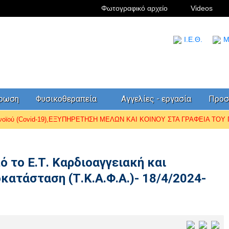
Φωτογραφικό αρχείο
Videos
I.Ε.Θ.
Μ
έρωση
Φυσικοθεραπεία
Αγγελίες - εργασία
Προσ
ωνοϊού (Covid-19),ΕΞΥΠΗΡΕΤΗΣΗ ΜΕΛΩΝ ΚΑΙ ΚΟΙΝΟΥ ΣΤΑ ΓΡΑΦΕΙΑ ΤΟΥ Π.
 το Ε.Τ. Καρδιοαγγειακή και
ατάσταση (Τ.Κ.Α.Φ.Α.)- 18/4/2024-