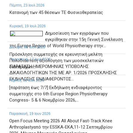
Πέμπτη, 23 Ιουλ 2026
Κατανομή των 45 θέσεων ΤΕ Φυσικοθεραπείας
Κυριακή, 19 Ιουλ 2026
Δημοσίευση των εγγράφων που
εγκρίθηκαν στην 15η Γενική Συνέλευση
της Europe Region of World Physiotherapy στην...
Δευτέρα, 06 Ιουλ 2026
Πρόσκληση συμμετοχής σε ερευνητική μελέτη
Παρασκευή, 17 Ιουλ 2026
Πολυδιάστατη αξιολόγηση των μυοσκελετικών
ΠΑΡΑΤΑΣΗ ΗΜΕΡΟΜΗΝΙΑΣ ΥΠΟΒΟΛΗΣ
διαταραχών...
ΔΙΚΑΙΟΛΟΓΗΤΙΚΩΝ ΤΗΣ ΜΕ ΑΡ. 1/2026 ΠΡΟΣΚΛΗΣΗΣ
ΕΚΔΗΛΩΣΗΣ ΕΝΔΙΑΦΕΡΟΝΤΟΣ...
Πέμπτη, 02 Ιουλ 2026
[παράταση έως 7/7] Εκδήλωση ενδιαφέροντος
συμμετοχής στο 6th Europe Region Physiotherapy
Congress- 5 & 6 Νοεμβρίου 2026,...
Παρασκευή, 19 Ιουν 2026
Open Focus Meeting 2026 All About Fast-Track Knee
Arthroplastyαπό την ESSKA-EKA,11-12 Σεπτεμβρίου