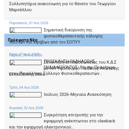
Συλλυπητήρια ανακοίνωση για το θάνατο του Γεωργίου
Μαρσέλλου
Παρασκευή, 07 Αυγ 2026
Σημαντική διεύρυνση της
φυσικοθεραπευτικής κάλυψης
Πρόσφατα Νέα
παιδιών και εφήβων από τον ΕΟΠΥΥ
Τρίτη, 07 Ιουλ 2026
Πέμπτη, 06 Αυγ 2026
ΠΡΟΣΚΛΗΣΗ ΕΚΔΗΛΩΣΗΣ
Συνάντηση αντιπροσωπείας του Κ.Δ.Σ
ΕΝΔΙΑΦΕΡΟΝΤΟΣ: Για την Πρόσληψη
με τον Υφυπουργό Παιδείας Ανώτατης
στον Πανελλήνιο Σύλλογο Φυσικοθεραπευτών...
Εκπαίδευσης Νίκο...
Τρίτη, 04 Αυγ 2026
Ιούλιος 2026-Μηνιαία Ανασκόπηση
Κυριακή, 02 Αυγ 2026
Συγκρότηση επιτροπής για την
εφαρμογή ανέκπτωτου στο clawback
και την εφαρμογή ηλεκτρονικού...