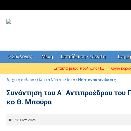
Ο Σύλλογος
Μέλη
Εκπαίδευση - εξέλιξη
Ενημ
Έκτακτα μέτρα πρόληψης Π.Σ.Φ. λόγω κορ
Αρχική σελίδα
›
Όλα τα Νέα σε λίστα
›
Νέα-ανακοινώσεις
Συνάντηση του Α΄ Αντιπροέδρου του 
κο Θ. Μπούρα
Κυ, 26 Οκτ 2025