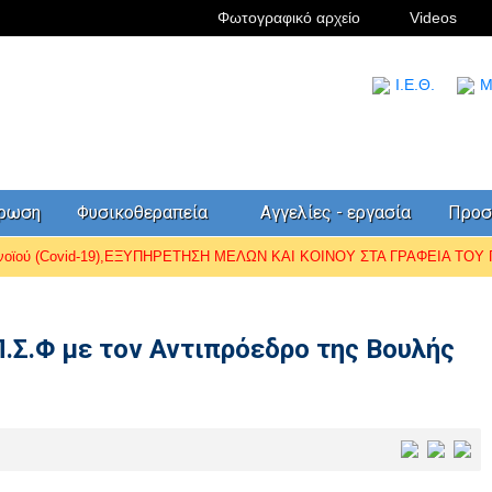
Φωτογραφικό αρχείο
Videos
I.Ε.Θ.
Μ
έρωση
Φυσικοθεραπεία
Αγγελίες - εργασία
Προσ
ωνοϊού (Covid-19),ΕΞΥΠΗΡΕΤΗΣΗ ΜΕΛΩΝ ΚΑΙ ΚΟΙΝΟΥ ΣΤΑ ΓΡΑΦΕΙΑ ΤΟΥ Π.
Π.Σ.Φ με τον Αντιπρόεδρο της Βουλής