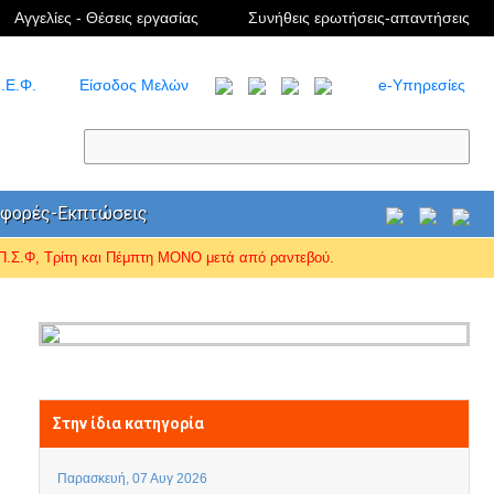
Αγγελίες - Θέσεις εργασίας
Συνήθεις ερωτήσεις-απαντήσεις
.Ε.Φ.
Είσοδος Μελών
e-Υπηρεσίες
φορές-Εκπτώσεις
Σ.Φ, Τρίτη και Πέμπτη ΜΟΝΟ μετά από ραντεβού.
Στην ίδια κατηγορία
Παρασκευή, 07 Αυγ 2026