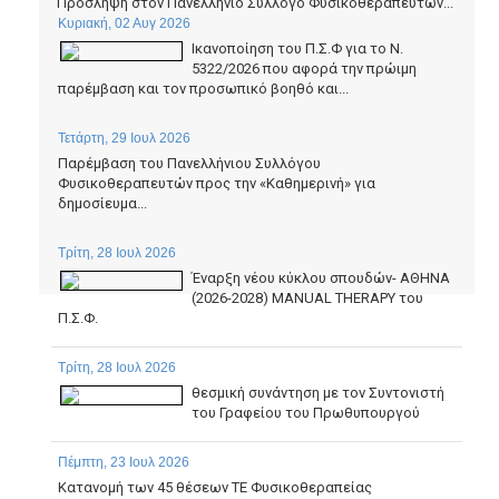
Πρόσληψη στον Πανελλήνιο Σύλλογο Φυσικοθεραπευτών...
Κυριακή, 02 Αυγ 2026
Ικανοποίηση του Π.Σ.Φ για το Ν.
5322/2026 που αφορά την πρώιμη
παρέμβαση και τον προσωπικό βοηθό και...
Τετάρτη, 29 Ιουλ 2026
Παρέμβαση του Πανελλήνιου Συλλόγου
Φυσικοθεραπευτών προς την «Καθημερινή» για
δημοσίευμα...
Τρίτη, 28 Ιουλ 2026
Έναρξη νέου κύκλου σπουδών- ΑΘΗΝΑ
(2026-2028) MANUAL THERAPY του
Π.Σ.Φ.
Τρίτη, 28 Ιουλ 2026
θεσμική συνάντηση με τον Συντονιστή
του Γραφείου του Πρωθυπουργού
Πέμπτη, 23 Ιουλ 2026
Κατανομή των 45 θέσεων ΤΕ Φυσικοθεραπείας