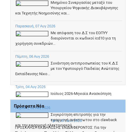
Μνημόνιο Συνεργασίας μεταξύ του
Υπουργείου Ψηφιακής Διακυβέρνησης
και Τεχνητής Νοημοσύνης και...
Παρασκευή, 07 Αυγ 2026
Με απόφαση του Δ.Σ του ΕΟΠΥΥ
διευρύνονται οι κωδικοί icd10 για τη
χορήγηση συνεδριών...
Πέμπτη, 06 Αυγ 2026
Συνάντηση αντιπροσωπείας του Κ.Δ.Σ
με τον Υφυπουργό Παιδείας Ανώτατης
Εκπαίδευσης Νίκο...
Τρίτη, 04 Αυγ 2026
Ιούλιος 2026-Μηνιαία Ανασκόπηση
Πρόσφατα Νέα
Κυριακή, 02 Αυγ 2026
Συγκρότηση επιτροπής για την
εφαρμογή ανέκπτωτου στο clawback
Τρίτη, 07 Ιουλ 2026
και την εφαρμογή ηλεκτρονικού...
ΠΡΟΣΚΛΗΣΗ ΕΚΔΗΛΩΣΗΣ ΕΝΔΙΑΦΕΡΟΝΤΟΣ: Για την