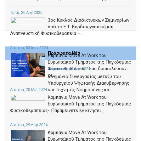
Τρίτη, 26 Αυγ 2025
3ος Κύκλος Διαδικτυακών Σεμιναρίων
από το Ε.Τ. Καρδιοαγγειακή και
Αναπνευστική Φυσικοθεραπεία –...
Δευτέρα, 03 Ιουν 2024
Πρόσφατα Νέα
Καμπάνια Move At Work του
Ευρωπαϊκού Τμήματος της Παγκόσμιας
Φυσικοθεραπείας- Σας δυσκολεύουν
Παρασκευή, 07 Αυγ 2026
οι...
Μνημόνιο Συνεργασίας μεταξύ του
Υπουργείου Ψηφιακής Διακυβέρνησης
και Τεχνητής Νοημοσύνης και...
Δευτέρα, 20 Μαϊ 2024
Καμπάνια Move At Work του
Ευρωπαϊκού Τμήματος της Παγκόσμιας
Φυσικοθεραπείας- Παραμείνετε εν κινήσει...
Δευτέρα, 29 Απρ 2024
Καμπάνια Move At Work του
Ευρωπαϊκού Τμήματος της Παγκόσμιας