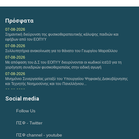
Παρασκευή, 17 Ιουλ 2026
ΠΑΡΑΤΑΣΗ ΗΜΕΡΟΜΗΝΙΑΣ ΥΠΟΒΟΛΗΣ
ΔΙΚΑΙΟΛΟΓΗΤΙΚΩΝ ΤΗΣ ΜΕ ΑΡ. 1/2026 ΠΡΟΣΚΛΗΣΗΣ
Πρόσφατα
ΕΚΔΗΛΩΣΗΣ ΕΝΔΙΑΦΕΡΟΝΤΟΣ...
07-08-2026
Σημαντική διεύρυνση της φυσικοθεραπευτικής κάλυψης παιδιών και
εφήβων από τον ΕΟΠΥΥ
07-08-2026
Συλλυπητήρια ανακοίνωση για το θάνατο του Γεωργίου Μαρσέλλου
07-08-2026
Με απόφαση του Δ.Σ του ΕΟΠΥΥ διευρύνονται οι κωδικοί icd10 για τη
χορήγηση συνεδριών φυσικοθεραπείας στην ειδική αγωγή
07-08-2026
Μνημόνιο Συνεργασίας μεταξύ του Υπουργείου Ψηφιακής Διακυβέρνησης
και Τεχνητής Νοημοσύνης και του Πανελλήνιου...
06-08-2026
Συνάντηση αντιπροσωπείας του Κ.Δ.Σ με τον Υφυπουργό Παιδείας
Social media
Ανώτατης Εκπαίδευσης Νίκο Παπαϊωάννου
04-08-2026
Follow Us
Ιούλιος 2026-Μηνιαία Ανασκόπηση
02-08-2026
ΠΣΦ - Twitter
Ικανοποίηση του Π.Σ.Φ για το Ν. 5322/2026 που αφορά την πρώιμη
παρέμβαση και τον προσωπικό βοηθό και παρέμβαση για την...
02-08-2026
ΠΣΦ channel - youtube