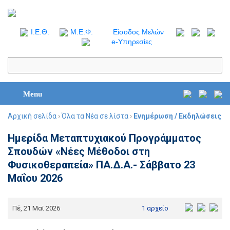
I.Ε.Θ.
Μ.Ε.Φ.
Είσοδος Μελών
e-Υπηρεσίες
Menu
Αρχική σελίδα
›
Όλα τα Νέα σε λίστα
›
Ενημέρωση / Εκδηλώσεις
Ημερίδα Μεταπτυχιακού Προγράμματος
Σπουδών «Νέες Μέθοδοι στη
Φυσικοθεραπεία» ΠΑ.Δ.Α.- Σάββατο 23
Μαΐου 2026
Πέ, 21 Μαϊ 2026
1 αρχείο