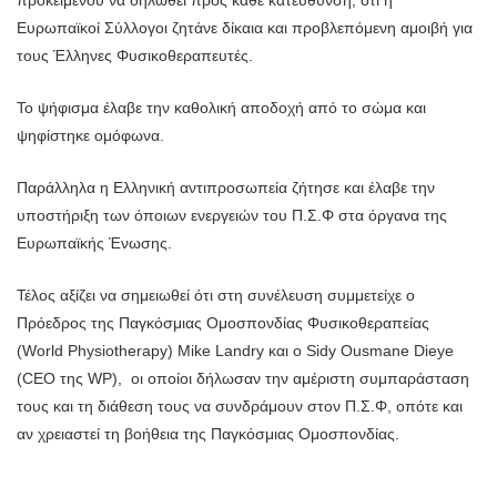
προκειμένου να δηλωθεί προς κάθε κατεύθυνση, ότι η
Ευρωπαϊκοί Σύλλογοι ζητάνε δίκαια και προβλεπόμενη αμοιβή για
τους Έλληνες Φυσικοθεραπευτές.
Το ψήφισμα έλαβε την καθολική αποδοχή από το σώμα και
ψηφίστηκε ομόφωνα.
Παράλληλα η Ελληνική αντιπροσωπεία ζήτησε και έλαβε την
υποστήριξη των όποιων ενεργειών του Π.Σ.Φ στα όργανα της
Ευρωπαϊκής Ένωσης.
Τέλος αξίζει να σημειωθεί ότι στη συνέλευση συμμετείχε ο
Πρόεδρος της Παγκόσμιας Ομοσπονδίας Φυσικοθεραπείας
(World Physiotherapy) Mike Landry και ο Sidy Ousmane Dieye
(CEO της WP), οι οποίοι δήλωσαν την αμέριστη συμπαράσταση
τους και τη διάθεση τους να συνδράμουν στον Π.Σ.Φ, οπότε και
αν χρειαστεί τη βοήθεια της Παγκόσμιας Ομοσπονδίας.