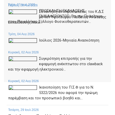
Τρίτη, 07 Ιουλ 2026
Πέμπτη, 06 Αυγ 2026
ΠΡΟΣΚΛΗΣΗ ΕΚΔΗΛΩΣΗΣ
Συνάντηση αντιπροσωπείας του Κ.Δ.Σ
ΕΝΔΙΑΦΕΡΟΝΤΟΣ: Για την Πρόσληψη
με τον Υφυπουργό Παιδείας Ανώτατης
στον Πανελλήνιο Σύλλογο Φυσικοθεραπευτών...
Εκπαίδευσης Νίκο...
Τρίτη, 04 Αυγ 2026
Ιούλιος 2026-Μηνιαία Ανασκόπηση
Κυριακή, 02 Αυγ 2026
Συγκρότηση επιτροπής για την
εφαρμογή ανέκπτωτου στο clawback
και την εφαρμογή ηλεκτρονικού...
Κυριακή, 02 Αυγ 2026
Ικανοποίηση του Π.Σ.Φ για το Ν.
5322/2026 που αφορά την πρώιμη
παρέμβαση και τον προσωπικό βοηθό και...
Τετάρτη, 29 Ιουλ 2026