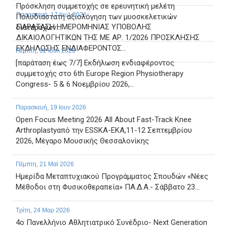
Πρόσκληση συμμετοχής σε ερευνητική μελέτη
Παρασκευή, 17 Ιουλ 2026
Πολυδιάστατη αξιολόγηση των μυοσκελετικών
ΠΑΡΑΤΑΣΗ ΗΜΕΡΟΜΗΝΙΑΣ ΥΠΟΒΟΛΗΣ
διαταραχών...
ΔΙΚΑΙΟΛΟΓΗΤΙΚΩΝ ΤΗΣ ΜΕ ΑΡ. 1/2026 ΠΡΟΣΚΛΗΣΗΣ
ΕΚΔΗΛΩΣΗΣ ΕΝΔΙΑΦΕΡΟΝΤΟΣ...
Πέμπτη, 02 Ιουλ 2026
[παράταση έως 7/7] Εκδήλωση ενδιαφέροντος
συμμετοχής στο 6th Europe Region Physiotherapy
Congress- 5 & 6 Νοεμβρίου 2026,...
Παρασκευή, 19 Ιουν 2026
Open Focus Meeting 2026 All About Fast-Track Knee
Arthroplastyαπό την ESSKA-EKA,11-12 Σεπτεμβρίου
2026, Μέγαρο Μουσικής Θεσσαλονίκης
Πέμπτη, 21 Μαϊ 2026
Ημερίδα Μεταπτυχιακού Προγράμματος Σπουδών «Νέες
Μέθοδοι στη Φυσικοθεραπεία» ΠΑ.Δ.Α.- Σάββατο 23...
Τρίτη, 24 Μαρ 2026
4ο Πανελλήνιο Αθλητιατρικό Συνέδριο- Next Generation