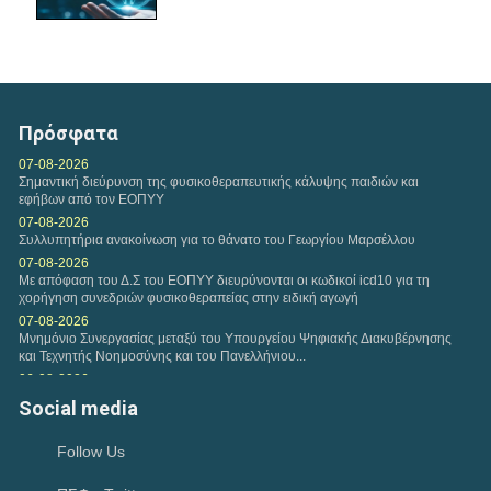
Τετάρτη, 11 Φεβ 2026
Αναφορικά με τη διαδικασία υποβολών Ευρωπαίων
ασφαλισμένων, εφαρμόζονται και ισχύουν οι...
Πρόσφατα
Τετάρτη, 04 Φεβ 2026
07-08-2026
Σημαντική διεύρυνση της φυσικοθεραπευτικής κάλυψης παιδιών και
Η εταιρεία της VODAFONE προσφέρει στα μέλη του
εφήβων από τον ΕΟΠΥΥ
Πανελλήνιου Συλλόγου Φυσικοθεραπευτών Σ.Φ. ειδική...
07-08-2026
Συλλυπητήρια ανακοίνωση για το θάνατο του Γεωργίου Μαρσέλλου
Δευτέρα, 02 Φεβ 2026
07-08-2026
Με απόφαση του Δ.Σ του ΕΟΠΥΥ διευρύνονται οι κωδικοί icd10 για τη
Πρόταση συνεργασίας Π.Σ.Φ. και ΚΕΚ ΓΣΕΒΕΕ-ΚΔΒΜ στο
χορήγηση συνεδριών φυσικοθεραπείας στην ειδική αγωγή
πλαίσιο παροχής προγραμμάτων επιμόρφωσης για...
07-08-2026
Μνημόνιο Συνεργασίας μεταξύ του Υπουργείου Ψηφιακής Διακυβέρνησης
και Τεχνητής Νοημοσύνης και του Πανελλήνιου...
Παρασκευή, 30 Ιαν 2026
06-08-2026
Η περίοδος υποβολής των εργασιών για το Διεθνές
Συνάντηση αντιπροσωπείας του Κ.Δ.Σ με τον Υφυπουργό Παιδείας
Social media
Ευρωπαϊκό Συνέδριο HEPA 2026 έχει ξεκινήσει. HEPA...
Ανώτατης Εκπαίδευσης Νίκο Παπαϊωάννου
04-08-2026
Follow Us
Ιούλιος 2026-Μηνιαία Ανασκόπηση
02-08-2026