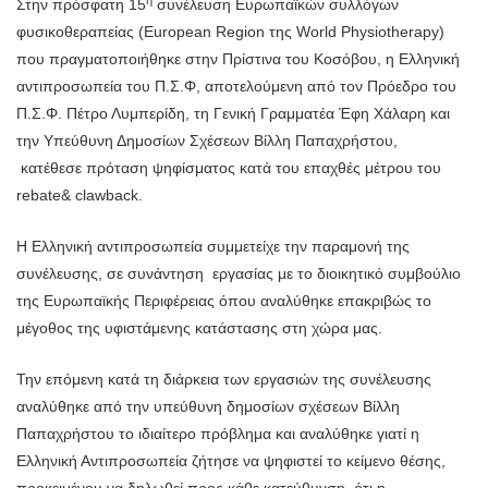
Στην πρόσφατη 15
συνέλευση Ευρωπαϊκών συλλόγων
φυσικοθεραπείας (European Region της World Physiotherapy)
που πραγματοποιήθηκε στην Πρίστινα του Κοσόβου, η Ελληνική
αντιπροσωπεία του Π.Σ.Φ, αποτελούμενη από τον Πρόεδρο του
Π.Σ.Φ. Πέτρο Λυμπερίδη, τη Γενική Γραμματέα Έφη Χάλαρη και
την Υπεύθυνη Δημοσίων Σχέσεων Βίλλη Παπαχρήστου,
κατέθεσε πρόταση ψηφίσματος κατά του επαχθές μέτρου του
rebate& clawback.
Η Ελληνική αντιπροσωπεία συμμετείχε την παραμονή της
συνέλευσης, σε συνάντηση εργασίας με το διοικητικό συμβούλιο
της Ευρωπαϊκής Περιφέρειας όπου αναλύθηκε επακριβώς το
μέγοθος της υφιστάμενης κατάστασης στη χώρα μας.
Την επόμενη κατά τη διάρκεια των εργασιών της συνέλευσης
αναλύθηκε από την υπεύθυνη δημοσίων σχέσεων Βίλλη
Παπαχρήστου το ιδιαίτερο πρόβλημα και αναλύθηκε γιατί η
Ελληνική Αντιπροσωπεία ζήτησε να ψηφιστεί το κείμενο θέσης,