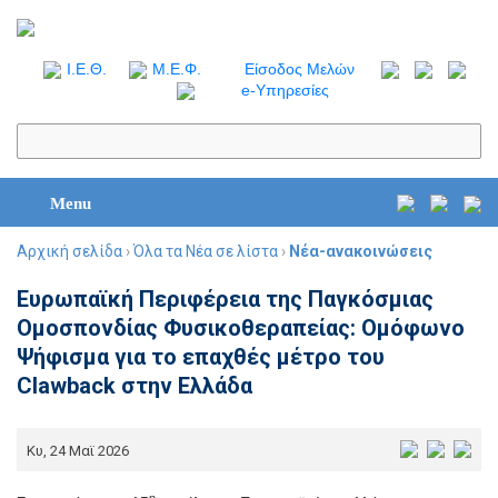
I.Ε.Θ.
Μ.Ε.Φ.
Είσοδος Μελών
e-Υπηρεσίες
Menu
Αρχική σελίδα
›
Όλα τα Νέα σε λίστα
›
Νέα-ανακοινώσεις
Ευρωπαϊκή Περιφέρεια της Παγκόσμιας
Ομοσπονδίας Φυσικοθεραπείας: Ομόφωνο
Ψήφισμα για το επαχθές μέτρο του
Clawback στην Ελλάδα
Κυ, 24 Μαϊ 2026
η