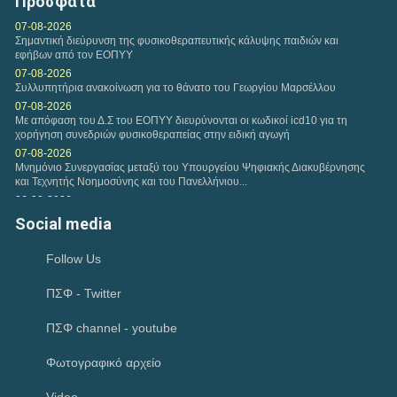
Πρόσφατα
ΕΚΔΗΛΩΣΗΣ ΕΝΔΙΑΦΕΡΟΝΤΟΣ...
07-08-2026
Σημαντική διεύρυνση της φυσικοθεραπευτικής κάλυψης παιδιών και
εφήβων από τον ΕΟΠΥΥ
07-08-2026
Συλλυπητήρια ανακοίνωση για το θάνατο του Γεωργίου Μαρσέλλου
07-08-2026
Με απόφαση του Δ.Σ του ΕΟΠΥΥ διευρύνονται οι κωδικοί icd10 για τη
χορήγηση συνεδριών φυσικοθεραπείας στην ειδική αγωγή
07-08-2026
Μνημόνιο Συνεργασίας μεταξύ του Υπουργείου Ψηφιακής Διακυβέρνησης
και Τεχνητής Νοημοσύνης και του Πανελλήνιου...
06-08-2026
Συνάντηση αντιπροσωπείας του Κ.Δ.Σ με τον Υφυπουργό Παιδείας
Social media
Ανώτατης Εκπαίδευσης Νίκο Παπαϊωάννου
04-08-2026
Follow Us
Ιούλιος 2026-Μηνιαία Ανασκόπηση
02-08-2026
ΠΣΦ - Twitter
Ικανοποίηση του Π.Σ.Φ για το Ν. 5322/2026 που αφορά την πρώιμη
παρέμβαση και τον προσωπικό βοηθό και παρέμβαση για την...
02-08-2026
ΠΣΦ channel - youtube
Συγκρότηση επιτροπής για την εφαρμογή ανέκπτωτου στο clawback και
την εφαρμογή ηλεκτρονικού μηχανισμού στην εκτέλεση των...
Φωτογραφικό αρχείο
29-07-2026
Παρέμβαση του Πανελλήνιου Συλλόγου Φυσικοθεραπευτών προς την
Video