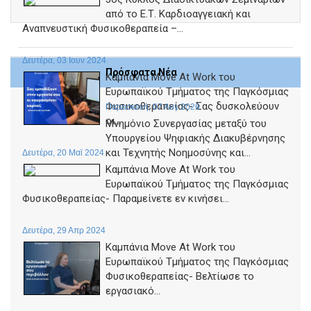
από το Ε.Τ. Καρδιοαγγειακή και
Αναπνευστική Φυσικοθεραπεία –...
Δευτέρα, 03 Ιουν 2024
Πρόσφατα Νέα
Καμπάνια Move At Work του
Ευρωπαϊκού Τμήματος της Παγκόσμιας
Φυσικοθεραπείας- Σας δυσκολεύουν
Παρασκευή, 07 Αυγ 2026
οι...
Μνημόνιο Συνεργασίας μεταξύ του
Υπουργείου Ψηφιακής Διακυβέρνησης
και Τεχνητής Νοημοσύνης και...
Δευτέρα, 20 Μαϊ 2024
Καμπάνια Move At Work του
Ευρωπαϊκού Τμήματος της Παγκόσμιας
Φυσικοθεραπείας- Παραμείνετε εν κινήσει...
Δευτέρα, 29 Απρ 2024
Καμπάνια Move At Work του
Ευρωπαϊκού Τμήματος της Παγκόσμιας
Φυσικοθεραπείας- Βελτίωσε το
εργασιακό...