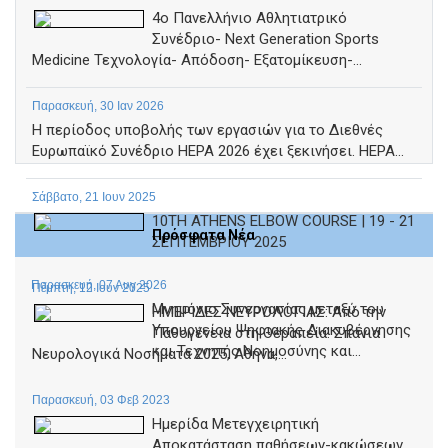
4ο Πανελλήνιο Αθλητιατρικό
Συνέδριο- Next Generation Sports
Medicine Τεχνολογία- Απόδοση- Εξατομίκευση-...
Παρασκευή, 30 Ιαν 2026
Η περίοδος υποβολής των εργασιών για το Διεθνές
Ευρωπαϊκό Συνέδριο HEPA 2026 έχει ξεκινήσει. HEPA...
Σάββατο, 21 Ιουν 2025
10TH ATHENS ELBOW COURSE | 19 - 21
Πρόσφατα Νέα
ΣΕΠΤΕΜΒΡΙΟΥ 2025
Παρασκευή, 07 Αυγ 2026
Πέμπτη, 12 Ιουν 2025
Μνημόνιο Συνεργασίας μεταξύ του
ΗΜΕΡΙΔΕΣ ΝΕΥΡΟΛΟΓΙΑΣ: Από την
Υπουργείου Ψηφιακής Διακυβέρνησης
Παθογένεια στη Θεραπεία. Σπάνια
και Τεχνητής Νοημοσύνης και...
Νευρολογικά Νοσήματα 2025, Αθήνα,...
Παρασκευή, 03 Φεβ 2023
Ημερίδα Μετεγχειρητική
Αποκατάσταση παθήσεων-κακώσεων