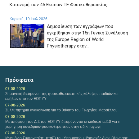
Κατανομή των 45 θέσεων ΤΕ Φυσικοθεραπείας
Κυριακή, 19 Ιουλ 2026
Δημοσίευση των εγγράφων που
εγκρίθηκαν στην 15η Γενική Συνέλευση
της Europe Region of World
Physiotherapy στην...
Παρασκευή, 17 Ιουλ 2026
ΠΑΡΑΤΑΣΗ ΗΜΕΡΟΜΗΝΙΑΣ ΥΠΟΒΟΛΗΣ
ΔΙΚΑΙΟΛΟΓΗΤΙΚΩΝ ΤΗΣ ΜΕ ΑΡ. 1/2026 ΠΡΟΣΚΛΗΣΗΣ
Πρόσφατα
ΕΚΔΗΛΩΣΗΣ ΕΝΔΙΑΦΕΡΟΝΤΟΣ...
07-08-2026
Σημαντική διεύρυνση της φυσικοθεραπευτικής κάλυψης παιδιών και
εφήβων από τον ΕΟΠΥΥ
07-08-2026
Συλλυπητήρια ανακοίνωση για το θάνατο του Γεωργίου Μαρσέλλου
07-08-2026
Με απόφαση του Δ.Σ του ΕΟΠΥΥ διευρύνονται οι κωδικοί icd10 για τη
χορήγηση συνεδριών φυσικοθεραπείας στην ειδική αγωγή
07-08-2026
Μνημόνιο Συνεργασίας μεταξύ του Υπουργείου Ψηφιακής Διακυβέρνησης