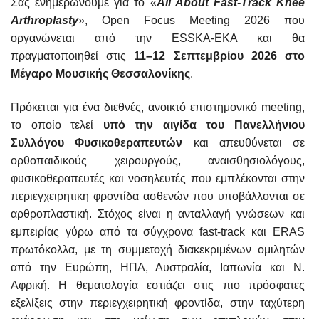
Σας ενημερώνουμε για το «
All About Fast-Track Knee
Arthroplasty
», Open Focus Meeting 2026 που
οργανώνεται από την ESSKA-EKA και θα
πραγματοποιηθεί στις
11–12 Σεπτεμβρίου 2026
στο
Μέγαρο Μουσικής Θεσσαλονίκης
.
Πρόκειται για ένα διεθνές, ανοικτό επιστημονικό meeting,
το οποίο τελεί
υπό την αιγίδα του Πανελλήνιου
Συλλόγου Φυσικοθεραπευτών
και απευθύνεται σε
ορθοπαιδικούς χειρουργούς, αναισθησιολόγους,
φυσικοθεραπευτές και νοσηλευτές που εμπλέκονται στην
περιεγχειρητικη φροντίδα ασθενών που υποβάλλονται σε
αρθροπλαστική. Στόχος είναι η ανταλλαγή γνώσεων και
εμπειρίας γύρω από τα σύγχρονα fast-track και ERAS
πρωτόκολλα, με τη συμμετοχή διακεκριμένων ομιλητών
από την Ευρώπη, ΗΠΑ, Αυστραλία, Ιαπωνία και Ν.
Αφρική. Η θεματολογία εστιάζει στις πιο πρόσφατες
εξελίξεις στην περιεγχειρητική φροντίδα, στην ταχύτερη