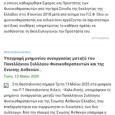
ο οποίος καθιερώθηκε Έφορος και Προστάτης των
Φυσικοθεραπευτών από την Ιερά Σύνοδο της Εκκλησίας της
Ελλάδος στις 8 Ιουνίου 2018 μετά από αίτημα του Π.Σ.Φ. Όλοι οι
φυσικοθεραπευτές και ειδικά όσοι εργάζονται σε περισσότερο
αντίξοες συνθήκες υπηρετώντας το καθήκον πρέπει να
αισθάνονται τη Θεία Ευλογία και την Προστασία του...
λεπτομέρειες
Νέα-ανακοινώσεις
Υπογραφή μνημονίου συνεργασίας μεταξύ του
Πανελλήνιου Συλλόγου Φυσικοθεραπευτών και της
Ένωσης Ασθενών...
Τρίτη, 13 Μαϊου 2025
Στη Θεσσαλονίκη σήμερα Τρίτη 13 Μαΐου 2025 στα γραφεία
του Π.Τ Θεσσαλονίκης Κιλκίς –Χαλκιδικής, υπογράφηκε το
μνημόνιο συνεργασίας μεταξύ του Πανελλήνιου Συλλόγου
Φυσικοθεραπευτών και της Ένωσης Ασθενών Ελλάδος, που
επεξεργάστηκαν και συμφώνησαν οι διοικήσεις των δυο
συλλόγων. Από την πλευρά της Ένωσης Ασθενών υπέγραψε η