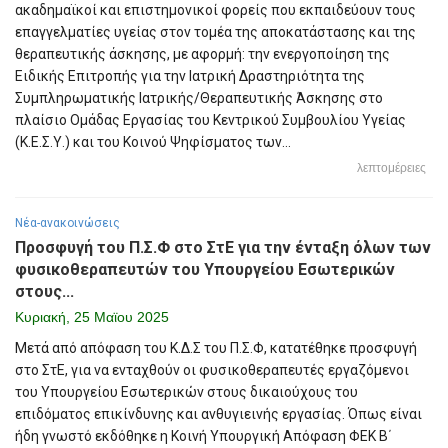
ακαδημαϊκοί και επιστημονικοί φορείς που εκπαιδεύουν τους
επαγγελματίες υγείας στον τομέα της αποκατάστασης και της
θεραπευτικής άσκησης, με αφορμή: την ενεργοποίηση της
Ειδικής Επιτροπής για την Ιατρική Δραστηριότητα της
Συμπληρωματικής Ιατρικής/Θεραπευτικής Άσκησης στο
πλαίσιο Ομάδας Εργασίας του Κεντρικού Συμβουλίου Υγείας
(Κ.Ε.Σ.Υ.) και του Κοινού Ψηφίσματος των...
λεπτομέρειες
Νέα-ανακοινώσεις
Προσφυγή του Π.Σ.Φ στο ΣτΕ για την ένταξη όλων των
φυσικοθεραπευτών του Υπουργείου Εσωτερικών
στους...
Κυριακή, 25 Μαϊου 2025
Μετά από απόφαση του Κ.Δ.Σ του Π.Σ.Φ, κατατέθηκε προσφυγή
στο ΣτΕ, για να ενταχθούν οι φυσικοθεραπευτές εργαζόμενοι
του Υπουργείου Εσωτερικών στους δικαιούχους του
επιδόματος επικίνδυνης και ανθυγιεινής εργασίας. Όπως είναι
ήδη γνωστό εκδόθηκε η Κοινή Υπουργική Απόφαση ΦΕΚ Β΄