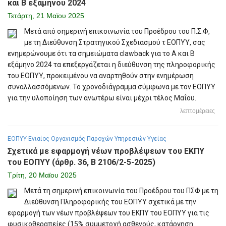
και Β εξαμήνου 2024
Τετάρτη, 21 Μαϊου 2025
Μετά από σημερινή επικοινωνία του Προέδρου του Π.Σ.Φ,
με τη Διεύθυνση Στρατηγικού Σχεδιασμού τ ΕΟΠΥΥ, σας
ενημερώνουμε ότι τα σημειώματα clawback για το Α και Β
εξάμηνο 2024 τα επεξεργάζεται η διεύθυνση της πληροφορικής
του ΕΟΠΥΥ, προκειμένου να αναρτηθούν στην ενημέρωση
συναλλασσόμενων. Το χρονοδιάγραμμα σύμφωνα με τον ΕΟΠΥΥ
για την υλοποίηση των ανωτέρω είναι μέχρι τέλος Μαΐου.
λεπτομέρειες
ΕΟΠΥΥ-Ενιαίος Οργανισμός Παροχών Υπηρεσιών Υγείας
Σχετικά με εφαρμογή νέων προβλέψεων του ΕΚΠΥ
του ΕΟΠΥΥ (άρθρ. 36, Β 2106/2-5-2025)
Τρίτη, 20 Μαϊου 2025
Μετά τη σημερινή επικοινωνία του Προέδρου του ΠΣΦ με τη
Διεύθυνση Πληροφορικής του ΕΟΠΥΥ σχετικά με την
εφαρμογή των νέων προβλέψεων του ΕΚΠΥ του ΕΟΠΥΥ για τις
φυσικοθεραπείες (15% συμμετοχή ασθενούς, κατάργηση