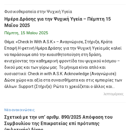
Φυσικοθεραπεία στην Ψυχική Υγεία
Ημέρα Δράσης για την Ψυχική Υγεία – Πέμπτη 15
Μαΐου 2025
Πέμπτη, 15 Μαϊου 2025
Θέμα: «Check In With A.S.K.» – Αναγνώρισε, Στήριξε, Κράτα
Επαφή Η φετινή Ημέρα Δράσης για την Ψυχική Υγεία μάς καλεί
να περάσουμε από την ευαισθητοποίηση στη δράση,
ενισχύοντας την καθημερινή φροντίδα του ψυχικού κόσμου –
δικού μας και των γύρω μας. Το μήνυμα είναι απλό και
ουσιαστικό: Check in with A.S.K. Acknowledge (Αναγνώρισε):
Δώσε χώρο και αξία στα συναισθήματα και στις εμπειρίες των
άλλων. Support (Στήριξε): Ρώτα τι χρειάζεται ο άλλος και...
λεπτομέρειες
Νέα-ανακοινώσεις
Σχετικά με την υπ’ αριθμ. 890/2025 Απόφαση του
Συμβουλίου της Επικρατείας επί πρότυπης
(πιλοτικής) δίκης