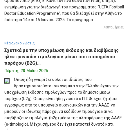
Ομοσπονδίας (ΕΠΟ) κ. Κωνσταντίνο Κωνσταντινίδη, υπήρξε
ενημέρωση για την διεξαγωγή του προγράμματος “UEFA Football
Doctor Education Programme”, που θα διεξαχθεί στην Αθήνα το
διάστημα 14 και 15 Ιουνίου 2025. Το πρόγραμμα...
λεπτομέρειες
Νέα-ανακοινώσεις
Σχετικά με την υποχρέωση έκδοσης και διαβίβασης
ηλεκτρονικών τιμολογίων μέσω πιστοποιημένου
παρόχου (B2G)...
Πέμπτη, 29 Μαϊου 2025
Όπως ήδη γνωρίζετε όλοι οι ιδιώτες που
δραστηριοποιούνται οικονομικά στην Ελλάδα έχουν την
υποχρέωση έκδοσης τιμολογίων προς το δημόσιο μέσω
παρόχου (b2g). Όπως είναι ήδη γνωστό ο Π.Σ.Φ. έχει ζητήσει
εγγράφως από το υπουργείο οικονομικών και την ΑΑΔΕ να
μπορούν οι ιδιώτες πάροχοι να εκδίδουν τιμολόγια και να
διαβιβάζουν τιμολόγια (b2g) μέσω της πλατφόρμας της ΑΑΔΕ
(e-timologio). Μέχρι σήμερα δεν έχει καταστεί δυνατό κάτι