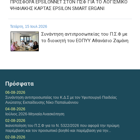
ΠΡΟΣΦΟΡΑ EPSILONNET ΣΤΟΝ ΠΣΦ ΓΙΑ ΤΟ ΛΟΓΙΣΜΙΚΟ
ΨΗΦΙΑΚΗΣ ΚΑΡΤΑΣ EPSILON SMART ERGANI
Τετάρτη, 15 Ιουλ 2026
Συνάντηση αντιπροσωπείας του Π.Σ.Φ με
το διοικητή του ΕΟΠΥΥ Αθανάσιο Ζαμάνη
Δευτέρα, 13 Ιουλ 2026
Απάντηση του ΕΟΠΥΥ, σε ερώτημα σχετικό με τα
πιστωτικά τιμολόγια για το clawback για...
Πρόσφατα
06-08-2026
Συνάντηση αντιπροσωπείας του Κ.Δ.Σ με τον Υφυπουργό Παιδείας
Κυριακή, 12 Ιουλ 2026
Ανώτατης Εκπαίδευσης Νίκο Παπαϊωάννου
Η ΑΑΔΕ ανακοίνωσε παράταση υποβολής δηλώσεων
04-08-2026
φορολογίας εισοδήματος μέχρι τα...
Ιούλιος 2026-Μηνιαία Ανασκόπηση
02-08-2026
Ικανοποίηση του Π.Σ.Φ για το Ν. 5322/2026 που αφορά την πρώιμη
παρέμβαση και τον προσωπικό βοηθό και παρέμβαση για την...
Κυριακή, 12 Ιουλ 2026
02-08-2026
Ελληνική εκπροσώπηση στις Ομάδες Εργασίας της