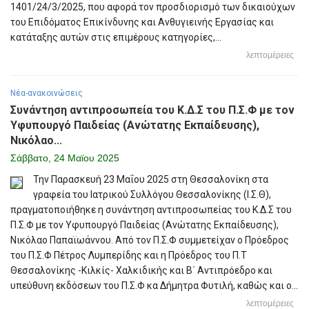
1401/24/3/2025, που αφορά τον προσδιορισμό των δικαιούχων
του Επιδόματος Επικίνδυνης και Ανθυγιεινής Εργασίας και
κατάταξης αυτών στις επιμέρους κατηγορίες,...
λεπτομέρειες
Νέα-ανακοινώσεις
Συνάντηση αντιπροσωπεία του Κ.Δ.Σ του Π.Σ.Φ με τον
Υφυπουργό Παιδείας (Ανώτατης Εκπαίδευσης),
Νικόλαο...
Σάββατο, 24 Μαϊου 2025
Την Παρασκευή 23 Μαΐου 2025 στη Θεσσαλονίκη στα
γραφεία του Ιατρικού Συλλόγου Θεσσαλονίκης (Ι.Σ.Θ),
πραγματοποιήθηκε η συνάντηση αντιπροσωπείας του Κ.Δ.Σ του
Π.Σ.Φ με τον Υφυπουργό Παιδείας (Ανώτατης Εκπαίδευσης),
Νικόλαο Παπαϊωάννου. Από τον Π.Σ.Φ συμμετείχαν ο Πρόεδρος
του Π.Σ.Φ Πέτρος Λυμπερίδης και η Πρόεδρος του Π.Τ
Θεσσαλονίκης -Κιλκίς- Χαλκιδικής και Β΄ Αντιπρόεδρο και
υπεύθυνη εκδόσεων του Π.Σ.Φ κα Δήμητρα Φυτιλή, καθώς και ο...
λεπτομέρειες