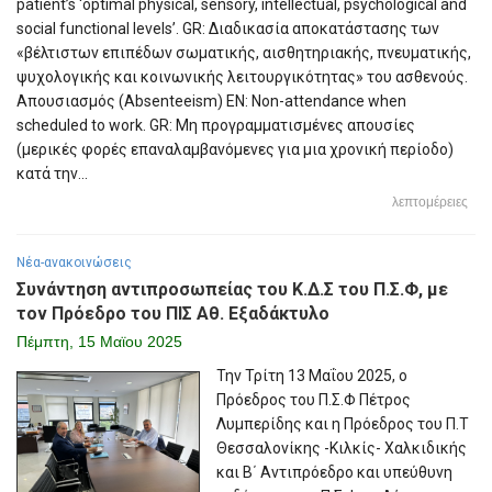
patient’s ‘optimal physical, sensory, intellectual, psychological and
social functional levels’. GR: Διαδικασία αποκατάστασης των
«βέλτιστων επιπέδων σωματικής, αισθητηριακής, πνευματικής,
ψυχολογικής και κοινωνικής λειτουργικότητας» του ασθενούς.
Απουσιασμός (Absenteeism) EN: Non-attendance when
scheduled to work. GR: Μη προγραμματισμένες απουσίες
(μερικές φορές επαναλαμβανόμενες για μια χρονική περίοδο)
κατά την...
λεπτομέρειες
Νέα-ανακοινώσεις
Συνάντηση αντιπροσωπείας του Κ.Δ.Σ του Π.Σ.Φ, με
τον Πρόεδρο του ΠΙΣ Αθ. Εξαδάκτυλο
Πέμπτη, 15 Μαϊου 2025
Την Τρίτη 13 Μαΐου 2025, ο
Πρόεδρος του Π.Σ.Φ Πέτρος
Λυμπερίδης και η Πρόεδρος του Π.Τ
Θεσσαλονίκης -Κιλκίς- Χαλκιδικής
και Β΄ Αντιπρόεδρο και υπεύθυνη