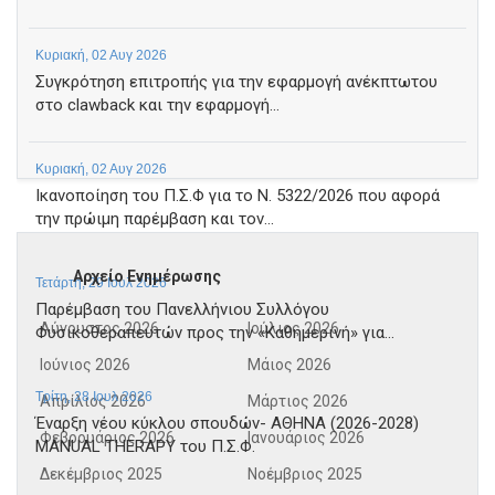
Κυριακή, 02 Αυγ 2026
Συγκρότηση επιτροπής για την εφαρμογή ανέκπτωτου
στο clawback και την εφαρμογή...
Κυριακή, 02 Αυγ 2026
Ικανοποίηση του Π.Σ.Φ για το Ν. 5322/2026 που αφορά
την πρώιμη παρέμβαση και τον...
Αρχείο Ενημέρωσης
Τετάρτη, 29 Ιουλ 2026
Παρέμβαση του Πανελλήνιου Συλλόγου
Αύγουστος 2026
Ιούλιος 2026
Φυσικοθεραπευτών προς την «Καθημερινή» για...
Ιούνιος 2026
Μάιος 2026
Τρίτη, 28 Ιουλ 2026
Απρίλιος 2026
Μάρτιος 2026
Έναρξη νέου κύκλου σπουδών- ΑΘΗΝΑ (2026-2028)
Φεβρουάριος 2026
Ιανουάριος 2026
MANUAL THERAPY του Π.Σ.Φ.
Δεκέμβριος 2025
Νοέμβριος 2025