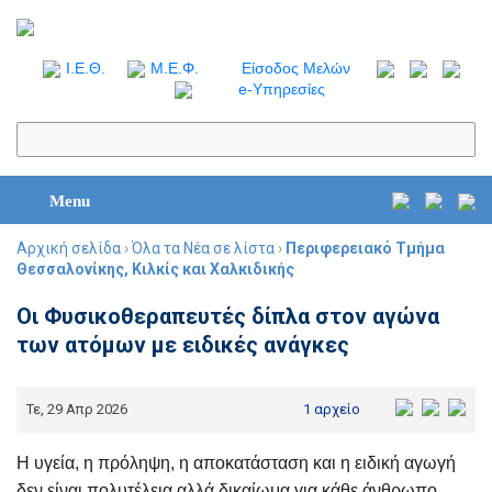
I.Ε.Θ.
Μ.Ε.Φ.
Είσοδος Μελών
e-Υπηρεσίες
Menu
Αρχική σελίδα
›
Όλα τα Νέα σε λίστα
›
Περιφερειακό Τμήμα
Θεσσαλονίκης, Κιλκίς και Χαλκιδικής
Οι Φυσικοθεραπευτές δίπλα στον αγώνα
των ατόμων με ειδικές ανάγκες
Τε, 29 Απρ 2026
1 αρχείο
Η υγεία, η πρόληψη, η αποκατάσταση και η ειδική αγωγή
δεν είναι πολυτέλεια αλλά δικαίωμα για κάθε άνθρωπο.