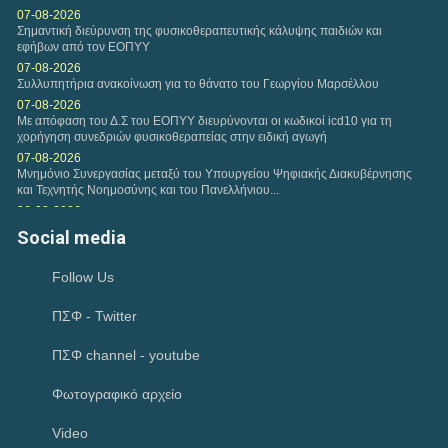
07-08-2026
Σημαντική διεύρυνση της φυσικοθεραπευτικής κάλυψης παιδιών και
εφήβων από τον ΕΟΠΥΥ
07-08-2026
Συλλυπητήρια ανακοίνωση για το θάνατο του Γεωργίου Μαρσέλλου
07-08-2026
Με απόφαση του Δ.Σ του ΕΟΠΥΥ διευρύνονται οι κωδικοί icd10 για τη
χορήγηση συνεδριών φυσικοθεραπείας στην ειδική αγωγή
07-08-2026
Μνημόνιο Συνεργασίας μεταξύ του Υπουργείου Ψηφιακής Διακυβέρνησης
και Τεχνητής Νοημοσύνης και του Πανελλήνιου...
06-08-2026
Συνάντηση αντιπροσωπείας του Κ.Δ.Σ με τον Υφυπουργό Παιδείας
Social media
Ανώτατης Εκπαίδευσης Νίκο Παπαϊωάννου
04-08-2026
Follow Us
Ιούλιος 2026-Μηνιαία Ανασκόπηση
02-08-2026
ΠΣΦ - Twitter
Ικανοποίηση του Π.Σ.Φ για το Ν. 5322/2026 που αφορά την πρώιμη
παρέμβαση και τον προσωπικό βοηθό και παρέμβαση για την...
02-08-2026
ΠΣΦ channel - youtube
Συγκρότηση επιτροπής για την εφαρμογή ανέκπτωτου στο clawback και
την εφαρμογή ηλεκτρονικού μηχανισμού στην εκτέλεση των...
Φωτογραφικό αρχείο
29-07-2026
Παρέμβαση του Πανελλήνιου Συλλόγου Φυσικοθεραπευτών προς την
Video
«Καθημερινή» για δημοσίευμα σχετικά με τους...