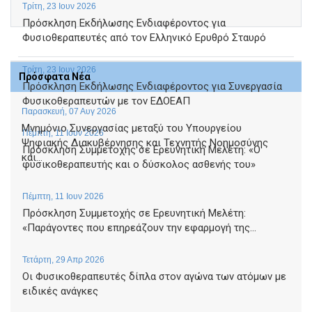
Τρίτη, 23 Ιουν 2026
Πρόσκληση Εκδήλωσης Ενδιαφέροντος για
Φυσιοθεραπευτές από τον Ελληνικό Ερυθρό Σταυρό
Τρίτη, 23 Ιουν 2026
Πρόσφατα Νέα
Πρόσκληση Εκδήλωσης Ενδιαφέροντος για Συνεργασία
Φυσικοθεραπευτών με τον ΕΔΟΕΑΠ
Παρασκευή, 07 Αυγ 2026
Μνημόνιο Συνεργασίας μεταξύ του Υπουργείου
Πέμπτη, 11 Ιουν 2026
Ψηφιακής Διακυβέρνησης και Τεχνητής Νοημοσύνης
Πρόσκληση Συμμετοχής σε Ερευνητική Μελέτη: «Ο
και...
φυσικοθεραπευτής και ο δύσκολος ασθενής του»
Πέμπτη, 11 Ιουν 2026
Πρόσκληση Συμμετοχής σε Ερευνητική Μελέτη:
«Παράγοντες που επηρεάζουν την εφαρμογή της...
Τετάρτη, 29 Απρ 2026
Οι Φυσικοθεραπευτές δίπλα στον αγώνα των ατόμων με
ειδικές ανάγκες