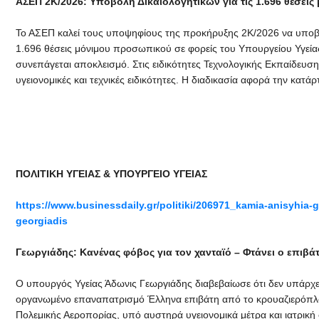
ΑΣΕΠ 2Κ/2026: Υποβολή Δικαιολογητικών για τις 1.696 θέσει
Το ΑΣΕΠ καλεί τους υποψηφίους της προκήρυξης 2Κ/2026 να υποβάλ
1.696 θέσεις μόνιμου προσωπικού σε φορείς του Υπουργείου Υγεί
συνεπάγεται αποκλεισμό. Στις ειδικότητες Τεχνολογικής Εκπαίδευσ
υγειονομικές και τεχνικές ειδικότητες. Η διαδικασία αφορά την κατ
ΠΟΛΙΤΙΚΗ ΥΓΕΙΑΣ & ΥΠΟΥΡΓΕΙΟ ΥΓΕΙΑΣ
https://www.businessdaily.gr/politiki/206971_kamia-anisyhia-g
georgiadis
Γεωργιάδης: Κανένας φόβος για τον χανταϊό – Φτάνει ο επιβ
Ο υπουργός Υγείας Άδωνις Γεωργιάδης διαβεβαίωσε ότι δεν υπάρχε
οργανωμένο επαναπατρισμό Έλληνα επιβάτη από το κρουαζιερόπλοι
Πολεμικής Αεροπορίας, υπό αυστηρά υγειονομικά μέτρα και ιατρική 