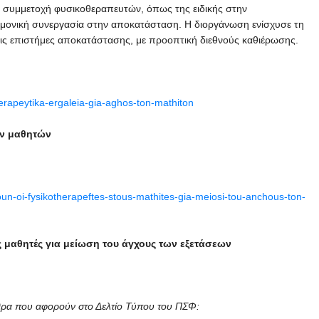
 η συμμετοχή φυσικοθεραπευτών, όπως της ειδικής στην
ημονική συνεργασία στην αποκατάσταση. Η διοργάνωση ενίσχυσε τη
τις επιστήμες αποκατάστασης, με προοπτική διεθνούς καθιέρωσης.
herapeytika-ergaleia-gia-aghos-ton-mathiton
ων μαθητών
oun-oi-fysikotherapeftes-stous-mathites-gia-meiosi-tou-anchous-ton-
ς μαθητές για μείωση του άγχους των εξετάσεων
ρθρα που αφορούν στο Δελτίο Τύπου του ΠΣΦ: