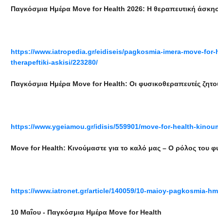
Παγκόσμια Ημέρα Move for Health 2026: Η θεραπευτική άσκησ
https://www.iatropedia.gr/eidiseis/pagkosmia-imera-move-for-he
therapeftiki-askisi/223280/
Παγκόσμια Ημέρα Move for Health: Οι φυσικοθεραπευτές ζητ
https://www.ygeiamou.gr/idisis/559901/move-for-health-kinouma
Move for Health: Κινούμαστε για το καλό μας – Ο ρόλος του 
https://www.iatronet.gr/article/140059/10-maioy-pagkosmia-h
10 Μαΐου - Παγκόσμια Ημέρα Move for Health