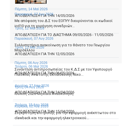
Πέμπτη, 14 Μαϊ 2026
Παρασκευή, 07 Αυγ 2026
ΑΠΟΔΕΛΤΙΩΣΗ ΓΙΑ ΤΗΝ 14/05/2026
Με απόφαση του Δ.Σ του ΕΟΠΥΥ διευρύνονται οι κωδικοί
icd10 για τη χορήγηση συνεδριών...
Τρίτη, 12 Μαϊ 2026
ΑΠΟΔΕΛΤΙΩΣΗ ΓΙΑ ΤΟ ΔΙΑΣΤΗΜΑ 09/05/2026 - 11/05/2026
Παρασκευή, 07 Αυγ 2026
Συλλυπητήρια ανακοίνωση για το θάνατο του Γεωργίου
Τρίτη, 12 Μαϊ 2026
Μαρσέλλου
ΑΠΟΔΕΛΤΙΩΣΗ ΓΙΑ ΤΗΝ 12/05/2026
Πέμπτη, 06 Αυγ 2026
Τετάρτη, 06 Μαϊ 2026
Συνάντηση αντιπροσωπείας του Κ.Δ.Σ με τον Υφυπουργό
ΑΠΟΔΕΛΤΙΩΣΗ ΓΙΑ ΤΗΝ 06/05/2026
Παιδείας Ανώτατης Εκπαίδευσης Νίκο...
Δευτέρα, 27 Απρ 2026
Τρίτη, 04 Αυγ 2026
ΑΠΟΔΕΛΤΙΩΣΗ ΓΙΑ ΤΗΝ 24/04/2026
Ιούλιος 2026-Μηνιαία Ανασκόπηση
Τετάρτη, 15 Απρ 2026
Κυριακή, 02 Αυγ 2026
ΑΠΟΔΕΛΤΙΩΣΗ ΓΙΑ ΤΗΝ 15/04/2026
Συγκρότηση επιτροπής για την εφαρμογή ανέκπτωτου στο
clawback και την εφαρμογή ηλεκτρονικού...