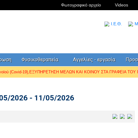
Φωτογραφικό αρχείο
Videos
I.Ε.Θ.
Μ
έρωση
Φυσικοθεραπεία
Αγγελίες - εργασία
Προσ
ωνοϊού (Covid-19),ΕΞΥΠΗΡΕΤΗΣΗ ΜΕΛΩΝ ΚΑΙ ΚΟΙΝΟΥ ΣΤΑ ΓΡΑΦΕΙΑ ΤΟΥ Π.
5/2026 - 11/05/2026