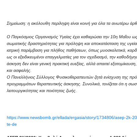
Σημείωση: η ακόλουθη περίληψη είναι κοινή για όλα τα ανωτέρω ά
Ο Παγκόσμιος Οργανισμός Υγείας έχει καθιερώσει την 10η Μαΐου ως
σωματικής δραστηριότητας για πρόληψη και αποκατάσταση της υγεία
ιατρική παρέμβαση για πλήθος παθήσεων, όπως μυοσκελετικά, καρδι
ως οι εξειδικευμένοι επαγγελματίες για τον σχεδιασμό, την καθο
άσκηση δεν είναι γενική πρακτική ευεξίας, αλλά απαιτεί εξατομίκευση
και ασφαλής.
Ο Πανελλήνιος Σύλλογος Φυσικοθεραπευτών ζητά ενίσχυση της πρ
προγραμμάτων θεραπευτικής άσκησης. Συνολικά, τονίζεται ότι η σωσ
λειτουργικότητας και ποιότητας ζωής.
https://www.newsbomb.gr/ellada/ergasia/story/1734806/asep-2k-202
te-de