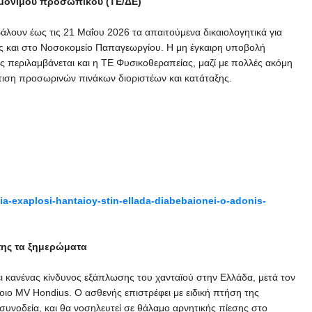
ς μόνιμου προσωπικού (ΤΕ/ΔΕ)
ουν έως τις 21 Μαΐου 2026 τα απαιτούμενα δικαιολογητικά για
ας και στο Νοσοκομείο Παπαγεωργίου. Η μη έγκαιρη υποβολή
ης περιλαμβάνεται και η ΤΕ Φυσικοθεραπείας, μαζί με πολλές ακόμη
άρτιση προσωρινών πινάκων διοριστέων και κατάταξης.
ia-exaplosi-hantaioy-stin-ellada-diabebaionei-o-adonis-
άτης τα ξημερώματα
ι κανένας κίνδυνος εξάπλωσης του χανταϊού στην Ελλάδα, μετά τον
ο MV Hondius. Ο ασθενής επιστρέφει με ειδική πτήση της
συνοδεία, και θα νοσηλευτεί σε θάλαμο αρνητικής πίεσης στο