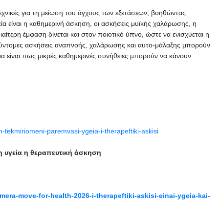
χνικές για τη μείωση του άγχους των εξετάσεων, βοηθώντας
ία είναι η καθημερινή άσκηση, οι ασκήσεις μυϊκής χαλάρωσης, η
ιαίτερη έμφαση δίνεται και στον ποιοτικό ύπνο, ώστε να ενισχύεται η
σύντομες ασκήσεις αναπνοής, χαλάρωσης και αυτο-μάλαξης μπορούν
μα είναι πως μικρές καθημερινές συνήθειες μπορούν να κάνουν
tekmiriomeni-paremvasi-ygeia-i-therapeftiki-askisi
 υγεία η θεραπευτική άσκηση
imera-
move-
for-
health-2026-
i-
therapeftiki-
askisi-
einai-
ygeia-
kai-