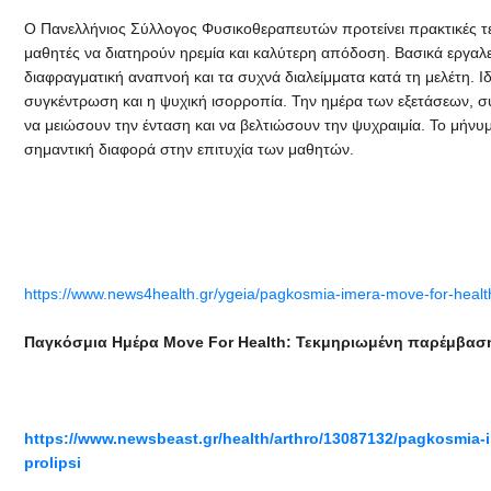
Ο Πανελλήνιος Σύλλογος Φυσικοθεραπευτών προτείνει πρακτικές τε
μαθητές να διατηρούν ηρεμία και καλύτερη απόδοση. Βασικά εργαλε
διαφραγματική αναπνοή και τα συχνά διαλείμματα κατά τη μελέτη. Ιδ
συγκέντρωση και η ψυχική ισορροπία. Την ημέρα των εξετάσεων, 
να μειώσουν την ένταση και να βελτιώσουν την ψυχραιμία. Το μήνυ
σημαντική διαφορά στην επιτυχία των μαθητών.
https://www.news4health.gr/ygeia/pagkosmia-imera-move-for-health-
Παγκόσμια Ημέρα Move For Health: Τεκμηριωμένη παρέμβαση
https://
www.
newsbeast.
gr/
health/
arthro/13087132/
pagkosmia-
prolipsi