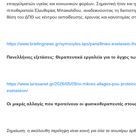
επαγγελματιών υγείας και κοινωνικών φορέων. Σημαντική ήταν και
ιπποθεραπεία Ελευθερίας Μπακαλίδου, αναδεικνύοντας τη διεπιστ
θέση του ΔΠΘ ως κέντρου εκπαίδευσης, έρευνας και καινοτομίας σ
https://www.briefingnews.gr/symvoyles-tips/panellinies-exetaseis-t
Πανελλήνιες εξετάσεις: Θεραπευτικά εργαλεία για το άγχος τ
https://www.larissanet.gr/2026/05/09/oi-mikres-allages-pou-protein
exetaseon/
Οι μικρές αλλαγές που προτείνουν οι φυσικοθεραπευτές στου
Σημείωση: η ακόλουθη περίληψη είναι κοινή για όλα τα ανωτέρω ά