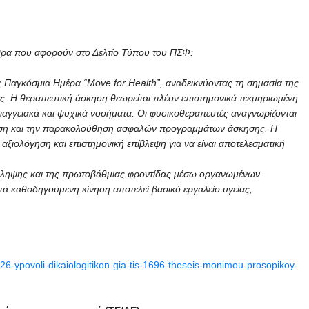
ρθρα που αφορούν στο Δελτίο Τύπου του ΠΣΦ:
 Παγκόσμια Ημέρα “Move for Health”, αναδεικνύοντας τη σημασία της
ς. Η θεραπευτική άσκηση θεωρείται πλέον επιστημονικά τεκμηριωμένη
αγγειακά και ψυχικά νοσήματα. Οι φυσικοθεραπευτές αναγνωρίζονται
δήγηση και την παρακολούθηση ασφαλών προγραμμάτων άσκησης. Η
, αξιολόγηση και επιστημονική επίβλεψη για να είναι αποτελεσματική
όληψης και της πρωτοβάθμιας φροντίδας μέσω οργανωμένων
τά καθοδηγούμενη κίνηση αποτελεί βασικό εργαλείο υγείας,
6-ypovoli-dikaiologitikon-gia-tis-1696-theseis-monimou-prosopikoy-