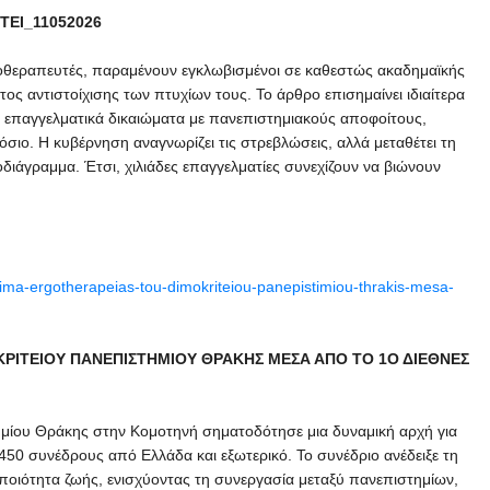
ΤΕΙ_11052026
κοθεραπευτές, παραμένουν εγκλωβισμένοι σε καθεστώς ακαδημαϊκής
ος αντιστοίχισης των πτυχίων τους. Το άρθρο επισημαίνει ιδιαίτερα
χα επαγγελματικά δικαιώματα με πανεπιστημιακούς αποφοίτους,
όσιο. Η κυβέρνηση αναγνωρίζει τις στρεβλώσεις, αλλά μεταθέτει τη
διάγραμμα. Έτσι, χιλιάδες επαγγελματίες συνεχίζουν να βιώνουν
tmima-ergotherapeias-tou-dimokriteiou-panepistimiou-thrakis-mesa-
ΡΙΤΕΙΟΥ ΠΑΝΕΠΙΣΤΗΜΙΟΥ ΘΡΑΚΗΣ ΜΕΣΑ ΑΠΟ ΤΟ 1Ο ΔΙΕΘΝΕΣ
ημίου Θράκης στην Κομοτηνή σηματοδότησε μια δυναμική αρχή για
0 συνέδρους από Ελλάδα και εξωτερικό. Το συνέδριο ανέδειξε τη
ποιότητα ζωής, ενισχύοντας τη συνεργασία μεταξύ πανεπιστημίων,