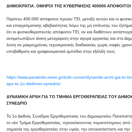
ΔΗΜΟΚΡΑΤΙΑ_ΟΜΗΡΟΙ ΤΗΣ ΚΥΒΕΡΝΗΣΗΣ 400000 ΑΠΟΦΟΙΤΟΙ 
Περίπου 400.000 απόφοιτοι πρώην ΤΕΙ, μεταξύ αυτών και οι φυσι
και επαγγελματικής αβεβαιότητας λόγω της μη επίλυσης του ζητήματ
ότι οι φυσικοθεραπευτές απόφοιτοι ΤΕΙ, αν και διαθέτουν αντίστοι
αντιμετωπίζουν άνιση μεταχείριση στην αγορά εργασίας και στο Δημ
λύση σε μακροχρόνιες τεχνοκρατικές διαδικασίες χωρίς σαφές χρονο
υποβάθμιση και γραφειοκρατικά εμπόδια στην εξέλιξή τους.
https://www.paratiritis-news.gr/duth-corner/dynamiki-archi-gia-to-
apo-to-1o-diethnes-synedrio/
ΔΥΝΑΜΙΚΗ ΑΡΧΗ ΓΙΑ ΤΟ ΤΜΗΜΑ ΕΡΓΟΘΕΡΑΠΕΙΑΣ ΤΟΥ ΔΗΜΟΚ
ΣΥΝΕΔΡΙΟ
Το 1ο Διεθνές Συνέδριο Εργοθεραπείας του Δημοκριτείου Πανεπιστ
το νέο Τμήμα Εργοθεραπείας, προσελκύοντας περισσότερους από 45
σημασία της εργοθεραπείας στην υγεία, την αποκατάσταση και την 