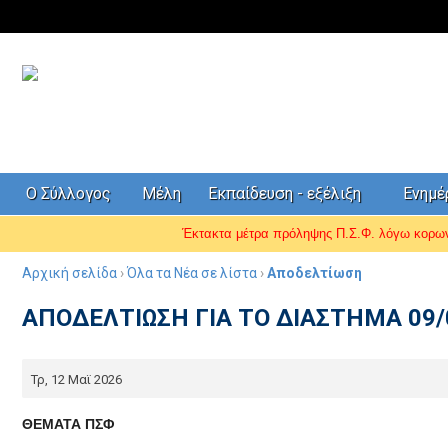
Ο Σύλλογος
Μέλη
Εκπαίδευση - εξέλιξη
Ενημ
Έκτακτα μέτρα πρόληψης Π.Σ.Φ. λόγω κορ
Αρχική σελίδα
›
Όλα τα Νέα σε λίστα
›
Αποδελτίωση
ΑΠΟΔΕΛΤΙΩΣΗ ΓΙΑ ΤΟ ΔΙΑΣΤΗΜΑ 09/0
Τρ, 12 Μαϊ 2026
ΘΕΜΑΤΑ ΠΣΦ