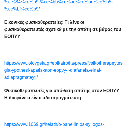
%cf%84%ce%b9-%ce%bb%ce%ad%ce%bd%ce%b5-
%ce%bf%ce%b9/
Εικονικές φυσικοθεραπείες: Τι λένε οι
φυσικοθεραπευτές σχετικά με την απάτη σε βάρος του
ΕΟΠΥΥ
https://www.oloygeia.gr/epikairotita/press/fysikotherapeytes-
gia-ypothesi-apatis-ston-eopyy-i-diafaneia-einai-
adiapragmateyti/
Φυσικοθεραπευτές για υπόθεση απάτης στον ΕΟΠΥΥ-
Η διαφάνεια είναι αδιαπραγμάτευτη
https://www.1069.gr/helath/o-panellinios-syllogos-