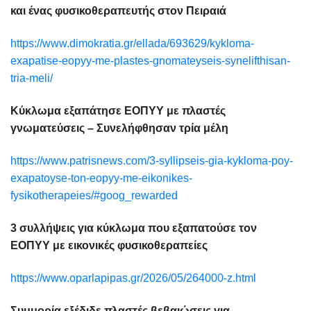
και ένας φυσικοθεραπευτής στον Πειραιά
https://www.dimokratia.gr/ellada/693629/kykloma-
exapatise-eopyy-me-plastes-gnomateyseis-synelifthisan-
tria-meli/
Κύκλωμα εξαπάτησε ΕΟΠΥΥ με πλαστές
γνωματεύσεις – Συνελήφθησαν τρία μέλη
https://www.patrisnews.com/3-syllipseis-gia-kykloma-poy-
exapatoyse-ton-eopyy-me-eikonikes-
fysikotherapeies/#goog_rewarded
3 συλλήψεις για κύκλωμα που εξαπατούσε τον
ΕΟΠΥΥ με εικονικές φυσικοθεραπείες
https://www.oparlapipas.gr/2026/05/264000-z.html
Συμμορία εξέδιδε πλαστές βεβαιώσεις για