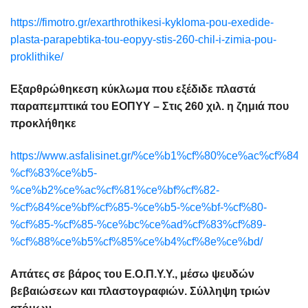
https://fimotro.gr/exarthrothikesi-kykloma-pou-exedide-
plasta-parapebtika-tou-eopyy-stis-260-chil-i-zimia-pou-
proklithike/
Εξαρθρώθηκεση κύκλωμα που εξέδιδε πλαστά
παραπεμπτικά του ΕΟΠΥΥ – Στις 260 χιλ. η ζημιά που
προκλήθηκε
https://www.asfalisinet.gr/%ce%b1%cf%80%ce%ac%cf%8
%cf%83%ce%b5-
%ce%b2%ce%ac%cf%81%ce%bf%cf%82-
%cf%84%ce%bf%cf%85-%ce%b5-%ce%bf-%cf%80-
%cf%85-%cf%85-%ce%bc%ce%ad%cf%83%cf%89-
%cf%88%ce%b5%cf%85%ce%b4%cf%8e%ce%bd/
Απάτες σε βάρος του Ε.Ο.Π.Υ.Υ., μέσω ψευδών
βεβαιώσεων και πλαστογραφιών. Σύλληψη τριών