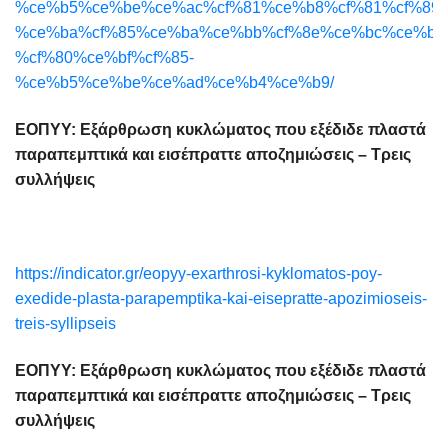
%ce%b5%ce%be%ce%ac%cf%81%ce%b8%cf%81%cf%89%
%ce%ba%cf%85%ce%ba%ce%bb%cf%8e%ce%bc%ce%b1%
%cf%80%ce%bf%cf%85-
%ce%b5%ce%be%ce%ad%ce%b4%ce%b9/
ΕΟΠΥΥ: Εξάρθρωση κυκλώματος που εξέδιδε πλαστά
παραπεμπτικά και εισέπραττε αποζημιώσεις – Τρεις
συλλήψεις
https://indicator.gr/eopyy-exarthrosi-kyklomatos-poy-
exedide-plasta-parapemptika-kai-eisepratte-apozimioseis-
treis-syllipseis
ΕΟΠΥΥ: Εξάρθρωση κυκλώματος που εξέδιδε πλαστά
παραπεμπτικά και εισέπραττε αποζημιώσεις – Τρεις
συλλήψεις