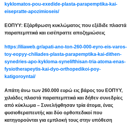
kyklomatos-pou-exedide-plasta-parapemptika-kai-
eisepratte-apozimioseis/
ΕΟΠΥΥ: Εξάρθρωση κυκλώματος που εξέδιδε πλαστά
παραπεμπτικά και εισέπραττε αποζημιώσεις
https://iliaweb.gr/apati-ano-ton-260-000-eyro-eis-varos-
toy-eopyy-chiliades-plasta-parapemptika-kai-dithen-
synedries-apo-kykloma-synelifthisan-tria-atoma-enas-
fysiotherapeytis-kai-dyo-orthopedikoi-poy-
katigoroyntai/
Απάτη άνω των 260.000 ευρώ εις βάρος του ΕΟΠΥΥ,
χιλιάδες πλαστά παραπεμπτικά και δήθεν συνεδρίες
από κύκλωμα – Συνελήφθησαν τρία άτομα, ένας
φυσιοθεραπευτής και δύο ορθοπεδικοί που
κατηγορούνται για εμπλοκή τους στην υπόθεση