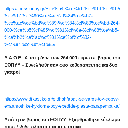
https://thesstoday.gr/%ce%b4-%ce%b1-%ce%bf-%ce%b5-
%ce%b1%cf%80%ce%ac%cf%84%ce%b7-
%ce%ac%ce%bd%cf%89-%cf%84%cf%89%ce%bd-264-
000-%ce%b5%cf%85%cf%81%cf%8e-%cf%83%ce%b5-
%ce%b2%ce%ac%cf%81%ce%bf%cf%82-
%cf%84%ce%bf%cf%85/
Δ.Α.Ο.Ε.: Απάτη άνω των 264.000 ευρώ σε βάρος του
ΕΟΠΥΥ – Συνελήφθησαν φυσικοθεραπευτής και δύο
γιατροί
https://www.dikastiko.gr/eidhsh/apati-se-varos-toy-eopyy-
exarthrothike-kykloma-poy-exedide-plasta-parapemptika/
Απάτη σε βάρος του ΕΟΠΥΥ: Εξαρθρώθηκε κύκλωμα
που εξέδιδε πλαστά παραπεμπτικά