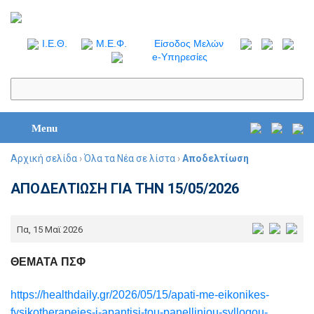
I.Ε.Θ.
Μ.Ε.Φ.
Είσοδος Μελών
e-Υπηρεσίες
Menu
Αρχική σελίδα
›
Όλα τα Νέα σε λίστα
›
Αποδελτίωση
ΑΠΟΔΕΛΤΙΩΣΗ ΓΙΑ ΤΗΝ 15/05/2026
Πα, 15 Μαϊ 2026
ΘΕΜΑΤΑ ΠΣΦ
https://healthdaily.gr/2026/05/15/apati-me-eikonikes-
fysikotherapeies-i-apantisi-tou-panelliniou-syllogou-