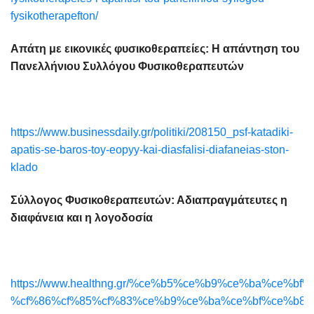
fysikotherapefton/
Απάτη με εικονικές φυσικοθεραπείες: Η απάντηση του
Πανελλήνιου Συλλόγου Φυσικοθεραπευτών
https://www.businessdaily.gr/politiki/208150_psf-katadiki-
apatis-se-baros-toy-eopyy-kai-diasfalisi-diafaneias-ston-
klado
Σύλλογος Φυσικοθεραπευτών: Αδιαπραγμάτευτες η
διαφάνεια και η λογοδοσία
https://www.healthng.gr/%ce%b5%ce%b9%ce%ba%ce%
%cf%86%cf%85%cf%83%ce%b9%ce%ba%ce%bf%ce%b8%