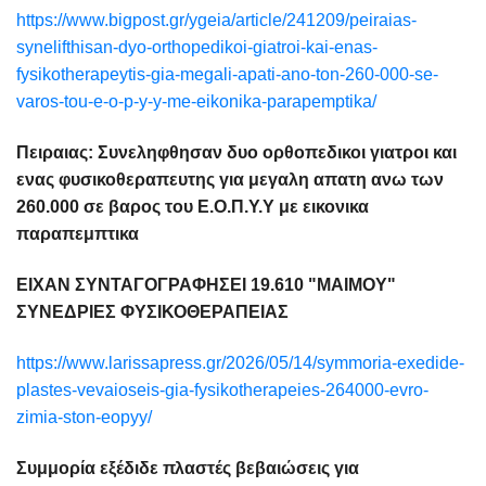
https://www.bigpost.gr/ygeia/article/241209/peiraias-
synelifthisan-dyo-orthopedikoi-giatroi-kai-enas-
fysikotherapeytis-gia-megali-apati-ano-ton-260-000-se-
varos-tou-e-o-p-y-y-me-eikonika-parapemptika/
Πειραιας: Συνεληφθησαν δυο ορθοπεδικοι γιατροι και
ενας φυσικοθεραπευτης για μεγαλη απατη ανω των
260.000 σε βαρος του Ε.Ο.Π.Υ.Υ με εικονικα
παραπεμπτικα
ΕΙΧΑΝ ΣΥΝΤΑΓΟΓΡΑΦΗΣΕΙ 19.610 "ΜΑΙΜΟΥ"
ΣΥΝΕΔΡΙΕΣ ΦΥΣΙΚΟΘΕΡΑΠΕΙΑΣ
https://www.larissapress.gr/2026/05/14/symmoria-exedide-
plastes-vevaioseis-gia-fysikotherapeies-264000-evro-
zimia-ston-eopyy/
Συμμορία εξέδιδε πλαστές βεβαιώσεις για