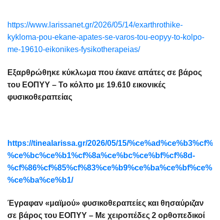
https://www.larissanet.gr/2026/05/14/exarthrothike-
kykloma-pou-ekane-apates-se-varos-tou-eopyy-to-kolpo-
me-19610-eikonikes-fysikotherapeias/
Εξαρθρώθηκε κύκλωμα που έκανε απάτες σε βάρος
του ΕΟΠΥΥ – Το κόλπο με 19.610 εικονικές
φυσικοθεραπείας
https://tinealarissa.gr/2026/05/15/%ce%ad%ce%b3%
%ce%bc%ce%b1%cf%8a%ce%bc%ce%bf%cf%8d-
%cf%86%cf%85%cf%83%ce%b9%ce%ba%ce%bf%ce%b
%ce%ba%ce%b1/
Έγραφαν «μαϊμού» φυσικοθεραπείες και θησαύριζαν
σε βάρος του ΕΟΠΥΥ – Με χειροπέδες 2 ορθοπεδικοί