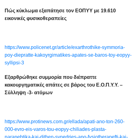
Πώς κύκλωμα εξαπάτησε τον ΕΟΠΥΥ με 19.610
εικονικές φυσικοθεραπείες
https://www.policenet.gr/article/exarthrothike-symmoria-
poy-diepratte-kakoyrgimatikes-apates-se-baros-toy-eopyy-
syllipsi-3
Εξαρθρώθηκε συμμορία που διέπραττε
κακουργηματικές απάτες σε βάρος του Ε.Ο.Π.Υ.Υ. –
Σύλληψη -3- ατόμων
https://www.protinews.com.gr/ellada/apati-ano-ton-260-
000-evro-eis-varos-tou-eopyy-chiliades-plasta-
parapebtika-kai-dithen-synedries-apo-fysiotherapefti-kai-