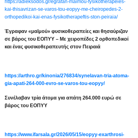
https://adieksodos.gr/egrafan-maimou-fysikotherapeies-
kai-thisavrizan-se-varos-tou-eopyy-me-cheiropedes-2-
orthopedikoi-kai-enas-fysikotherapeftis-ston-peiraia/
Έγραφαν «μαϊμού» φυσικοθεραπείες και θησαύριζαν
σε βάρος του ΕΟΠΥΥ – Με χειροπέδες 2 ορθοπεδικοί
και ένας φυσικοθεραπευτής στον Πειραιά
https://arthro.gr/kinonia/276834/synelavan-tria-atoma-
gia-apati-264-000-evro-se-varos-tou-eopyy/
Συνέλαβαν τρία άτομα για απάτη 264.000 ευρώ σε
βάρος του ΕΟΠΥΥ
https://www.ifarsala.gr/2026/05/15/eopyy-exarthrosi-