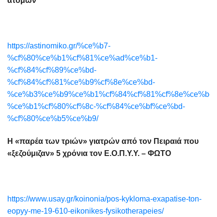
ατόμων
https://astinomiko.gr/%ce%b7-
%cf%80%ce%b1%cf%81%ce%ad%ce%b1-
%cf%84%cf%89%ce%bd-
%cf%84%cf%81%ce%b9%cf%8e%ce%bd-
%ce%b3%ce%b9%ce%b1%cf%84%cf%81%cf%8e%ce%bd-
%ce%b1%cf%80%cf%8c-%cf%84%ce%bf%ce%bd-
%cf%80%ce%b5%ce%b9/
Η «παρέα των τριών» γιατρών από τον Πειραιά που
«ξεζούμιζαν» 5 χρόνια τον Ε.Ο.Π.Υ.Υ. – ΦΩΤΟ
https://www.usay.gr/koinonia/pos-kykloma-exapatise-ton-
eopyy-me-19-610-eikonikes-fysikotherapeies/