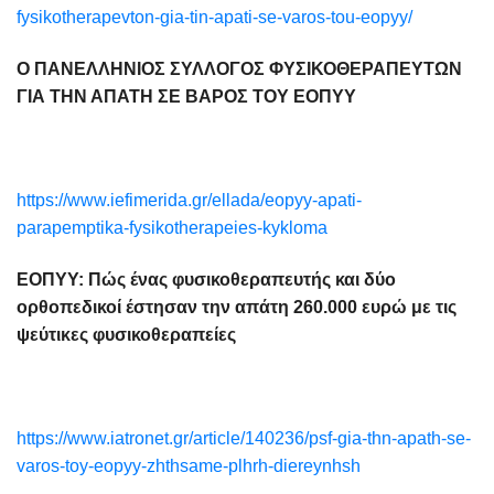
fysikotherapevton-gia-tin-apati-se-varos-tou-eopyy/
Ο ΠΑΝΕΛΛΗΝΙΟΣ ΣΥΛΛΟΓΟΣ ΦΥΣΙΚΟΘΕΡΑΠΕΥΤΩΝ
ΓΙΑ ΤΗΝ ΑΠΑΤΗ ΣΕ ΒΑΡΟΣ ΤΟΥ ΕΟΠΥΥ
https://www.iefimerida.gr/ellada/eopyy-apati-
parapemptika-fysikotherapeies-kykloma
ΕΟΠΥΥ: Πώς ένας φυσικοθεραπευτής και δύο
ορθοπεδικοί έστησαν την απάτη 260.000 ευρώ με τις
ψεύτικες φυσικοθεραπείες
https://www.iatronet.gr/article/140236/psf-gia-thn-apath-se-
varos-toy-eopyy-zhthsame-plhrh-diereynhsh