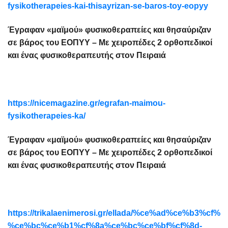
fysikotherapeies-kai-thisayrizan-se-baros-toy-eopyy
Έγραφαν «μαϊμού» φυσικοθεραπείες και θησαύριζαν
σε βάρος του ΕΟΠΥΥ – Με χειροπέδες 2 ορθοπεδικοί
και ένας φυσικοθεραπευτής στον Πειραιά
https://nicemagazine.gr/egrafan-maimou-
fysikotherapeies-ka/
Έγραφαν «μαϊμού» φυσικοθεραπείες και θησαύριζαν
σε βάρος του ΕΟΠΥΥ – Με χειροπέδες 2 ορθοπεδικοί
και ένας φυσικοθεραπευτής στον Πειραιά
https://trikalaenimerosi.gr/ellada/%ce%ad%ce%b3%
%ce%bc%ce%b1%cf%8a%ce%bc%ce%bf%cf%8d-