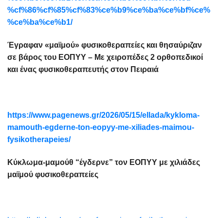
%cf%86%cf%85%cf%83%ce%b9%ce%ba%ce%bf%ce%b
%ce%ba%ce%b1/
Έγραφαν «μαϊμού» φυσικοθεραπείες και θησαύριζαν
σε βάρος του ΕΟΠΥΥ – Με χειροπέδες 2 ορθοπεδικοί
και ένας φυσικοθεραπευτής στον Πειραιά
https://www.pagenews.gr/2026/05/15/ellada/kykloma-
mamouth-egderne-ton-eopyy-me-xiliades-maimou-
fysikotherapeies/
Κύκλωμα-μαμούθ “έγδερνε” τον ΕΟΠΥΥ με χιλιάδες
μαϊμού φυσικοθεραπείες