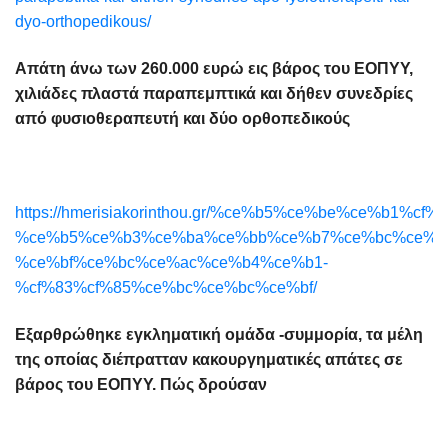
dyo-orthopedikous/
Απάτη άνω των 260.000 ευρώ εις βάρος του ΕΟΠΥΥ,
χιλιάδες πλαστά παραπεμπτικά και δήθεν συνεδρίες
από φυσιοθεραπευτή και δύο ορθοπεδικούς
https://hmerisiakorinthou.gr/%ce%b5%ce%be%ce%b1
%ce%b5%ce%b3%ce%ba%ce%bb%ce%b7%ce%bc%ce%b
%ce%bf%ce%bc%ce%ac%ce%b4%ce%b1-
%cf%83%cf%85%ce%bc%ce%bc%ce%bf/
Εξαρθρώθηκε εγκληματική ομάδα -συμμορία, τα μέλη
της οποίας διέπρατταν κακουργηματικές απάτες σε
βάρος του ΕΟΠΥΥ. Πώς δρούσαν