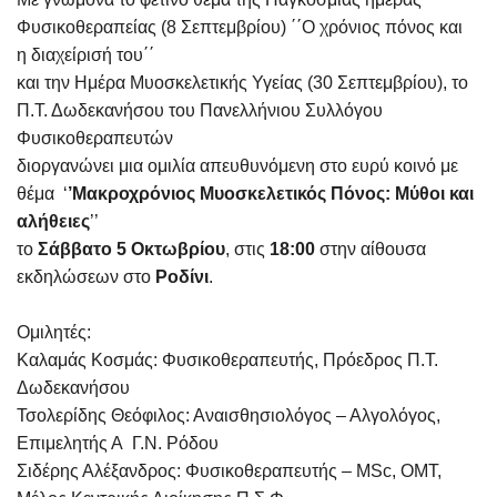
Φυσικοθεραπείας (8 Σεπτεμβρίου) ΄΄Ο χρόνιος πόνος και
η διαχείρισή του΄΄
και την Ημέρα Μυοσκελετικής Υγείας (30 Σεπτεμβρίου), το
Π.Τ. Δωδεκανήσου του Πανελλήνιου Συλλόγου
Φυσικοθεραπευτών
διοργανώνει μια ομιλία απευθυνόμενη στο ευρύ κοινό με
θέμα ‘
’Μακροχρόνιος Μυοσκελετικός Πόνος: Μύθοι και
αλήθειες
’’
το
Σάββατο 5 Οκτωβρίου
, στις
18:00
στην αίθουσα
εκδηλώσεων στο
Ροδίνι
.
Ομιλητές:
Καλαμάς Κοσμάς: Φυσικοθεραπευτής, Πρόεδρος Π.Τ.
Δωδεκανήσου
Τσολερίδης Θεόφιλος: Αναισθησιολόγος – Αλγολόγος,
Επιμελητής Α Γ.Ν. Ρόδου
Σιδέρης Αλέξανδρος: Φυσικοθεραπευτής – MSc, OMT,