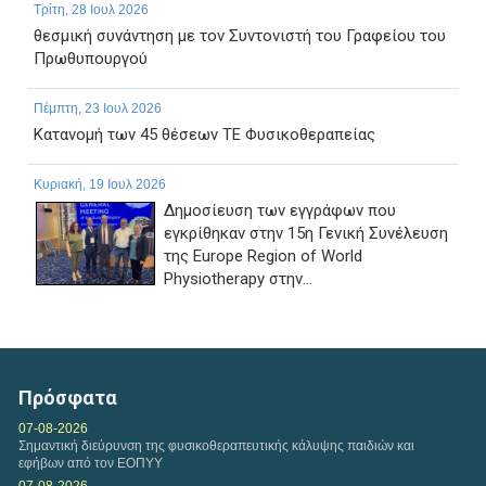
Τρίτη, 28 Ιουλ 2026
θεσμική συνάντηση με τον Συντονιστή του Γραφείου του
Πρωθυπουργού
Πέμπτη, 23 Ιουλ 2026
Κατανομή των 45 θέσεων ΤΕ Φυσικοθεραπείας
Κυριακή, 19 Ιουλ 2026
Δημοσίευση των εγγράφων που
εγκρίθηκαν στην 15η Γενική Συνέλευση
της Europe Region of World
Physiotherapy στην...
Παρασκευή, 17 Ιουλ 2026
ΠΑΡΑΤΑΣΗ ΗΜΕΡΟΜΗΝΙΑΣ ΥΠΟΒΟΛΗΣ
ΔΙΚΑΙΟΛΟΓΗΤΙΚΩΝ ΤΗΣ ΜΕ ΑΡ. 1/2026 ΠΡΟΣΚΛΗΣΗΣ
Πρόσφατα
ΕΚΔΗΛΩΣΗΣ ΕΝΔΙΑΦΕΡΟΝΤΟΣ...
07-08-2026
Σημαντική διεύρυνση της φυσικοθεραπευτικής κάλυψης παιδιών και
εφήβων από τον ΕΟΠΥΥ
07-08-2026