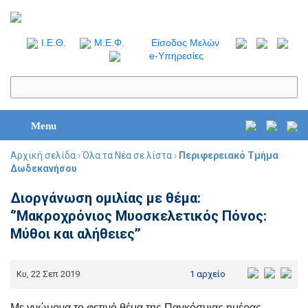
I.Ε.Θ.
Μ.Ε.Φ.
Είσοδος Μελών
e-Υπηρεσίες
Menu
Αρχική σελίδα
›
Όλα τα Νέα σε λίστα
›
Περιφερειακό Τμήμα
Δωδεκανήσου
Διοργάνωση ομιλίας με θέμα:
‘’Μακροχρόνιος Μυοσκελετικός Πόνος:
Μύθοι και αλήθειες’’
Κυ, 22 Σεπ 2019
1 αρχείο
Με γνώμονα το φετινό θέμα της Παγκόσμιας ημέρας