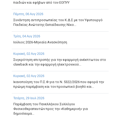
παιδιών και εφήβων από τον ΕΟΠΥΥ
Πέμπτη, 06 Αυγ 2026
Συνάντηση αντιπροσωπείας του Κ.Δ.Σ με τον Υφυπουργό
Παιδείας Ανώτατης Εκπαίδευσης Νίκο...
Τρίτη, 04 Αυγ 2026
Ιούλιος 2026-Μηνιαία Ανασκόπηση
Κυριακή, 02 Αυγ 2026
Συγκρότηση επιτροπής για την εφαρμογή ανέκπτωτου στο
clawback και την εφαρμογή ηλεκτρονικού...
Κυριακή, 02 Αυγ 2026
Ικανοποίηση του Π.Σ.Φ για το Ν. 5322/2026 που αφορά την
πρώιμη παρέμβαση και τον προσωπικό βοηθό και...
Τετάρτη, 29 Ιουλ 2026
Παρέμβαση του Πανελλήνιου Συλλόγου
Φυσικοθεραπευτών προς την «Καθημερινή» για
δημοσίευμα...