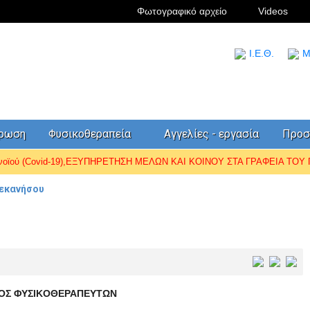
Φωτογραφικό αρχείο
Videos
I.Ε.Θ.
Μ
έρωση
Φυσικοθεραπεία
Αγγελίες - εργασία
Προσ
ωνοϊού (Covid-19),ΕΞΥΠΗΡΕΤΗΣΗ ΜΕΛΩΝ ΚΑΙ ΚΟΙΝΟΥ ΣΤΑ ΓΡΑΦΕΙΑ ΤΟΥ Π.
εκανήσου
OΣ ΦYΣIKOΘEPAΠEYTΩN