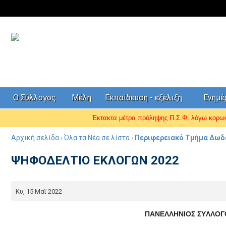
Ο Σύλλογος
Μέλη
Εκπαίδευση - εξέλιξη
Ενημ
Έκτακτα μέτρα πρόληψης Π.Σ.Φ. λόγω κορ
Αρχική σελίδα
›
Όλα τα Νέα σε λίστα
›
Περιφερειακό Τμήμα Δωδ
ΨΗΦΟΔΕΛΤΙΟ ΕΚΛΟΓΩΝ 2022
Κυ, 15 Μαϊ 2022
ΠANEΛΛHNIOΣ ΣYΛΛOΓ