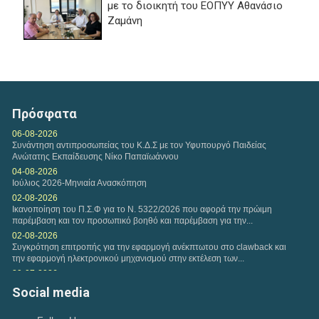
με το διοικητή του ΕΟΠΥΥ Αθανάσιο
Ζαμάνη
Δευτέρα, 13 Ιουλ 2026
Απάντηση του ΕΟΠΥΥ, σε ερώτημα σχετικό με τα
πιστωτικά τιμολόγια για το clawback για το Α και Β
Πρόσφατα
εξάμηνο...
06-08-2026
Συνάντηση αντιπροσωπείας του Κ.Δ.Σ με τον Υφυπουργό Παιδείας
Κυριακή, 12 Ιουλ 2026
Ανώτατης Εκπαίδευσης Νίκο Παπαϊωάννου
Η ΑΑΔΕ ανακοίνωσε παράταση υποβολής δηλώσεων
04-08-2026
φορολογίας εισοδήματος μέχρι τα μεσάνυχτα της...
Ιούλιος 2026-Μηνιαία Ανασκόπηση
02-08-2026
Ικανοποίηση του Π.Σ.Φ για το Ν. 5322/2026 που αφορά την πρώιμη
παρέμβαση και τον προσωπικό βοηθό και παρέμβαση για την...
02-08-2026
Συγκρότηση επιτροπής για την εφαρμογή ανέκπτωτου στο clawback και
την εφαρμογή ηλεκτρονικού μηχανισμού στην εκτέλεση των...
29-07-2026
Παρέμβαση του Πανελλήνιου Συλλόγου Φυσικοθεραπευτών προς την
Social media
«Καθημερινή» για δημοσίευμα σχετικά με τους...
28-07-2026