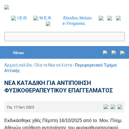
I.Ε.Θ.
Μ.Ε.Φ.
Είσοδος Μελών
e-Υπηρεσίες
Menu
Αρχική σελίδα
›
Όλα τα Νέα σε λίστα
›
Περιφερειακό Τμήμα
Αττικής
ΝΕΑ ΚΑΤΑΔΙΚΗ ΓΙΑ ΑΝΤΙΠΟΙΗΣΗ
ΦΥΣΙΚΟΘΕΡΑΠΕΥΤΙΚΟΥ ΕΠΑΓΓΕΛΜΑΤΟΣ
Πα, 17 Οκτ 2025
Εκδικάσθηκε χθές Πέμπτη 16/10/2025 από το Μον. Πλημ.
Αθηνών υπόθεση αντιποίησης του φυσικοθεραπευτικού