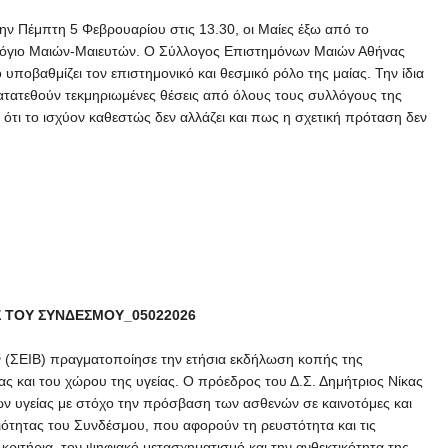
ν Πέμπτη 5 Φεβρουαρίου στις 13.30, οι Μαίες έξω από το
ολόγιο Μαιών-Μαιευτών. Ο Σύλλογος Επιστημόνων Μαιών Αθήνας
 υποβαθμίζει τον επιστημονικό και θεσμικό ρόλο της μαίας. Την ίδια
κατατεθούν τεκμηριωμένες θέσεις από όλους τους συλλόγους της
τι το ισχύον καθεστώς δεν αλλάζει και πως η σχετική πρόταση δεν
ΕΣ ΤΟΥ ΣΥΝΔΕΣΜΟΥ_05022026
 (ΣΕΙΒ) πραγματοποίησε την ετήσια εκδήλωση κοπής της
ς και του χώρου της υγείας. Ο πρόεδρος του Δ.Σ. Δημήτριος Νίκας
ν υγείας με στόχο την πρόσβαση των ασθενών σε καινοτόμες και
ιότητας του Συνδέσμου, που αφορούν τη ρευστότητα και τις
ιτήρια, τον ψηφιακό μετασχηματισμό και την ανθεκτικότητα της