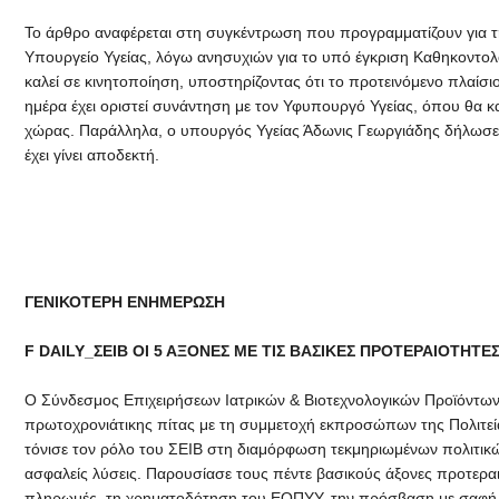
Το άρθρο αναφέρεται στη συγκέντρωση που προγραμματίζουν για τη
Υπουργείο Υγείας, λόγω ανησυχιών για το υπό έγκριση Καθηκοντ
καλεί σε κινητοποίηση, υποστηρίζοντας ότι το προτεινόμενο πλαίσιο
ημέρα έχει οριστεί συνάντηση με τον Υφυπουργό Υγείας, όπου θα 
χώρας. Παράλληλα, ο υπουργός Υγείας Άδωνις Γεωργιάδης δήλωσε ό
έχει γίνει αποδεκτή.
ΓΕΝΙΚΟΤΕΡΗ ΕΝΗΜΕΡΩΣΗ
F DAILY_ΣΕΙΒ ΟΙ 5 ΑΞΟΝΕΣ ΜΕ ΤΙΣ ΒΑΣΙΚΕΣ ΠΡΟΤΕΡΑΙΟΤΗΤ
Ο Σύνδεσμος Επιχειρήσεων Ιατρικών & Βιοτεχνολογικών Προϊόντων
πρωτοχρονιάτικης πίτας με τη συμμετοχή εκπροσώπων της Πολιτεία
τόνισε τον ρόλο του ΣΕΙΒ στη διαμόρφωση τεκμηριωμένων πολιτικώ
ασφαλείς λύσεις. Παρουσίασε τους πέντε βασικούς άξονες προτερα
πληρωμές, τη χρηματοδότηση του ΕΟΠΥΥ, την πρόσβαση με σαφή κρ