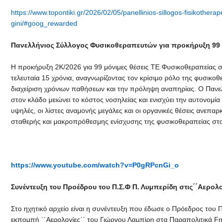
https://www.topontiki.gr/2026/02/05/panellinios-sillogos-fisikotherape
gini/#goog_rewarded
Πανελλήνιος Σύλλογος Φυσικοθεραπευτών για προκήρυξη 99 θ
Η προκήρυξη 2Κ/2026 για 99 μόνιμες θέσεις ΤΕ Φυσικοθεραπείας σ
τελευταία 15 χρόνια, αναγνωρίζοντας τον κρίσιμο ρόλο της φυσικο
διαχείριση χρόνιων παθήσεων και την πρόληψη αναπηρίας. Ο Πανε
στον κλάδο μειώνει το κόστος νοσηλείας και ενισχύει την αυτονομί
υψηλές, οι λίστες αναμονής μεγάλες και οι οργανικές θέσεις ανεπαρ
σταθερής και μακροπρόθεσμης ενίσχυσης της φυσικοθεραπείας στ
https://www.youtube.com/watch?v=P0gRPcnGi_o
Συνέντευξη του Προέδρου του Π.Σ.Φ Π. Λυμπερίδη στις΄΄Αερολο
Στο ηχητικό αρχείο είναι η συνέντευξη που έδωσε ο Πρόεδρος το
εκπομπή ΄΄Αερολογίες΄΄ του Γιώργου Λαμπίρη στα Παραπολιτικά Fm