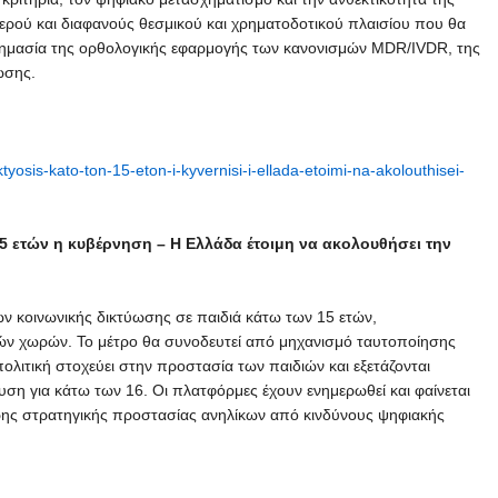
ερού και διαφανούς θεσμικού και χρηματοδοτικού πλαισίου που θα
 η σημασία της ορθολογικής εφαρμογής των κανονισμών MDR/IVDR, της
ωσης.
yosis-kato-ton-15-eton-i-kyvernisi-i-ellada-etoimi-na-akolouthisei-
5 ετών η κυβέρνηση – Η Ελλάδα έτοιμη να ακολουθήσει την
ν κοινωνικής δικτύωσης σε παιδιά κάτω των 15 ετών,
ών χωρών. Το μέτρο θα συνοδευτεί από μηχανισμό ταυτοποίησης
πολιτική στοχεύει στην προστασία των παιδιών και εξετάζονται
ση για κάτω των 16. Οι πλατφόρμες έχουν ενημερωθεί και φαίνεται
ερης στρατηγικής προστασίας ανηλίκων από κινδύνους ψηφιακής