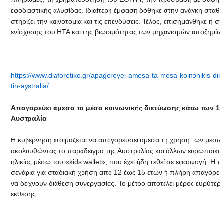
εφοδιαστικής αλυσίδας. Ιδιαίτερη έμφαση δόθηκε στην ανάγκη σταθ
στηρίζει την καινοτομία και τις επενδύσεις. Τέλος, επισημάνθηκε
ενίσχυσης του ΗΤΑ και της βιωσιμότητας των μηχανισμών αποζημί
https://www.diaforetiko.gr/apagoreyei-amesa-ta-mesa-koinonikis-dikt
tin-aystralia/
Απαγορεύει άμεσα τα μέσα κοινωνικής δικτύωσης κάτω των 1
Αυστραλία
Η κυβέρνηση ετοιμάζεται να απαγορεύσει άμεσα τη χρήση των μέσω
ακολουθώντας το παράδειγμα της Αυστραλίας και άλλων ευρωπαϊκ
ηλικίας μέσω του «kids wallet», που έχει ήδη τεθεί σε εφαρμογή. Η 
σενάρια για σταδιακή χρήση από 12 έως 15 ετών ή πλήρη απαγόρευ
να δείχνουν διάθεση συνεργασίας. Το μέτρο αποτελεί μέρος ευρύτ
έκθεσης.