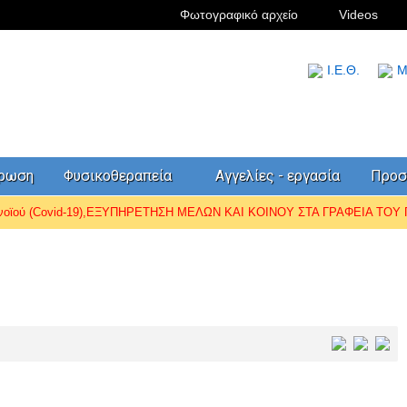
Φωτογραφικό αρχείο
Videos
I.Ε.Θ.
Μ
έρωση
Φυσικοθεραπεία
Αγγελίες - εργασία
Προσ
ωνοϊού (Covid-19),ΕΞΥΠΗΡΕΤΗΣΗ ΜΕΛΩΝ ΚΑΙ ΚΟΙΝΟΥ ΣΤΑ ΓΡΑΦΕΙΑ ΤΟΥ Π.