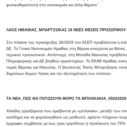
φυσικοθεραπευτή στα νοσοκομεία και άλλα θέματα΄΄.
ΛΑΟΣ ΗΜΑΘΙΑΣ_ΜΠΑΡΤΖΩΚΑΣ 18 ΝΕΕΣ ΘΕΣΕΙΣ ΠΡΟΣΩΠΙΚΟΥ 
Στο πλαίσιο της προκήρυξης 2Κ/2026 του ΑΣΕΠ προβλέπεται η ενίσχ
ΔΕ. Το Γενικό Νοσοκομείο Ημαθίας στη Βέροια ενισχύεται με θέσεις
τεχνικού προσωπικού. Αντίστοιχα, στη Μονάδα Νάουσας προβλέπον
Πληροφορικής και ΔΕ βοηθών εργαστηρίων. Το ΕΚΑΒ Ημαθίας ενισ
τομείς Βέροιας και Νάουσας. Ο βουλευτής Τάσος Μπαρτζώκας τόνισε
δημόσιων δομών Υγείας και την εξυπηρέτηση των πολιτών.
ΤΑ ΝΕΑ_ΠΩΣ ΘΑ ΓΛΙΤΩΣΟΥΝ ΦΟΡΟ ΤΑ ΜΠΛΟΚΑΚΙΑ_05022026
Χιλιάδες εργαζόμενοι που αμείβονται με «μπλοκάκι», μεταξύ των 
εισόδημα και να φορολογηθούν ως μισθωτοί, εφόσον πληρούν σωρε
έγγραφες συμβάσεις με έως τρεις εργοδότες ή προέλευση του 75% 