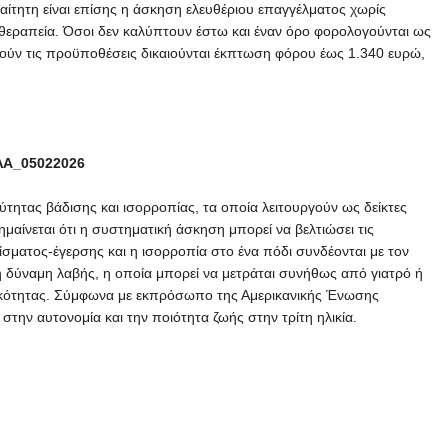
αίτητη είναι επίσης η άσκηση ελευθέριου επαγγέλματος χωρίς
οθεραπεία. Όσοι δεν καλύπτουν έστω και έναν όρο φορολογούνται ως
ρούν τις προϋποθέσεις δικαιούνται έκπτωση φόρου έως 1.340 ευρώ,
ΛΑ_05022026
ύτητας βάδισης και ισορροπίας, τα οποία λειτουργούν ως δείκτες
μαίνεται ότι η συστηματική άσκηση μπορεί να βελτιώσει τις
ίσματος-έγερσης και η ισορροπία στο ένα πόδι συνδέονται με τον
τη δύναμη λαβής, η οποία μπορεί να μετράται συνήθως από γιατρό ή
ργικότητας. Σύμφωνα με εκπρόσωπο της Αμερικανικής Ένωσης
την αυτονομία και την ποιότητα ζωής στην τρίτη ηλικία.