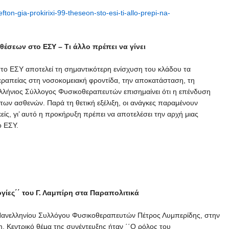
fton-gia-prokirixi-99-theseon-sto-esi-ti-allo-prepi-na-
έσεων στο ΕΣΥ – Τι άλλο πρέπει να γίνει
το ΕΣΥ αποτελεί τη σημαντικότερη ενίσχυση του κλάδου τα
θεραπείας στη νοσοκομειακή φροντίδα, την αποκατάσταση, τη
λλήνιος Σύλλογος Φυσικοθεραπευτών επισημαίνει ότι η επένδυση
α των ασθενών. Παρά τη θετική εξέλιξη, οι ανάγκες παραμένουν
κείς, γι’ αυτό η προκήρυξη πρέπει να αποτελέσει την αρχή μιας
ο ΕΣΥ.
γίες΄΄ του Γ. Λαμπίρη στα Παραπολιτικά
υ Πανελληνίου Συλλόγου Φυσικοθεραπευτών Πέτρος Λυμπερίδης, στην
. Κεντρικό θέμα της συνέντευξης ήταν ΄΄Ο ρόλος του