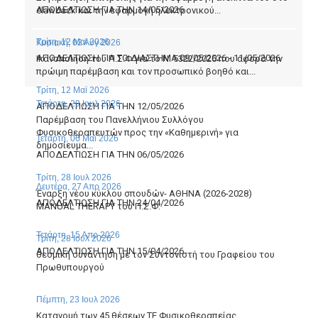
ΑΠΟΔΕΛΤΙΩΣΗ ΓΙΑ ΤΗΝ 14/05/2026
clawback και την εφαρμογή ηλεκτρονικού...
Τρίτη, 12 Μαϊ 2026
Κυριακή, 02 Αυγ 2026
ΑΠΟΔΕΛΤΙΩΣΗ ΓΙΑ ΤΟ ΔΙΑΣΤΗΜΑ 09/05/2026 - 11/05/2026
Ικανοποίηση του Π.Σ.Φ για το Ν. 5322/2026 που αφορά την
πρώιμη παρέμβαση και τον προσωπικό βοηθό και...
Τρίτη, 12 Μαϊ 2026
Τετάρτη, 29 Ιουλ 2026
ΑΠΟΔΕΛΤΙΩΣΗ ΓΙΑ ΤΗΝ 12/05/2026
Παρέμβαση του Πανελλήνιου Συλλόγου
Φυσικοθεραπευτών προς την «Καθημερινή» για
Τετάρτη, 06 Μαϊ 2026
δημοσίευμα...
ΑΠΟΔΕΛΤΙΩΣΗ ΓΙΑ ΤΗΝ 06/05/2026
Τρίτη, 28 Ιουλ 2026
Δευτέρα, 27 Απρ 2026
Έναρξη νέου κύκλου σπουδών- ΑΘΗΝΑ (2026-2028)
ΑΠΟΔΕΛΤΙΩΣΗ ΓΙΑ ΤΗΝ 24/04/2026
MANUAL THERAPY του Π.Σ.Φ.
Τετάρτη, 15 Απρ 2026
Τρίτη, 28 Ιουλ 2026
ΑΠΟΔΕΛΤΙΩΣΗ ΓΙΑ ΤΗΝ 15/04/2026
θεσμική συνάντηση με τον Συντονιστή του Γραφείου του
Πρωθυπουργού
Πέμπτη, 23 Ιουλ 2026
Κατανομή των 45 θέσεων ΤΕ Φυσικοθεραπείας