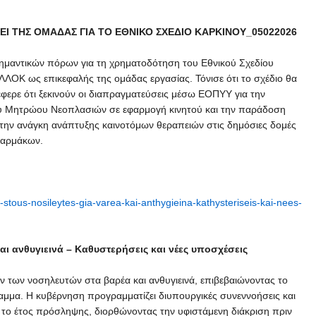
Ι ΤΗΣ ΟΜΑΔΑΣ ΓΙΑ ΤΟ ΕΘΝΙΚΟ ΣΧΕΔΙΟ ΚΑΡΚΙΝΟΥ_05022026
ημαντικών πόρων για τη χρηματοδότηση του Εθνικού Σχεδίου
ΛΛΟΚ ως επικεφαλής της ομάδας εργασίας. Τόνισε ότι το σχέδιο θα
έφερε ότι ξεκινούν οι διαπραγματεύσεις μέσω ΕΟΠΥΥ για την
ού Μητρώου Νεοπλασιών σε εφαρμογή κινητού και την παράδοση
την ανάγκη ανάπτυξης καινοτόμων θεραπειών στις δημόσιες δομές
φαρμάκων.
i-stous-nosileytes-gia-varea-kai-anthygieina-kathysteriseis-kai-nees-
και ανθυγιεινά – Καθυστερήσεις και νέες υποσχέσεις
 των νοσηλευτών στα βαρέα και ανθυγιεινά, επιβεβαιώνοντας το
αμμα. Η κυβέρνηση προγραμματίζει διυπουργικές συνεννοήσεις και
 το έτος πρόσληψης, διορθώνοντας την υφιστάμενη διάκριση πριν