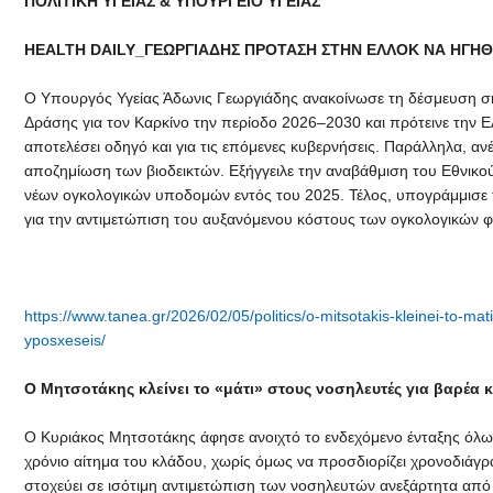
ΠΟΛΙΤΙΚΗ ΥΓΕΙΑΣ & ΥΠΟΥΡΓΕΙΟ ΥΓΕΙΑΣ
HEALTH DAILY_ΓΕΩΡΓΙΑΔΗΣ ΠΡΟΤΑΣΗ ΣΤΗΝ ΕΛΛΟΚ ΝΑ ΗΓΗΘΕ
Ο Υπουργός Υγείας Άδωνις Γεωργιάδης ανακοίνωσε τη δέσμευση σ
Δράσης για τον Καρκίνο την περίοδο 2026–2030 και πρότεινε την Ε
αποτελέσει οδηγό και για τις επόμενες κυβερνήσεις. Παράλληλα, αν
αποζημίωση των βιοδεικτών. Εξήγγειλε την αναβάθμιση του Εθνικ
νέων ογκολογικών υποδομών εντός του 2025. Τέλος, υπογράμμισε 
για την αντιμετώπιση του αυξανόμενου κόστους των ογκολογικών 
https://www.tanea.gr/2026/02/05/politics/o-mitsotakis-kleinei-to-mat
yposxeseis/
Ο Μητσοτάκης κλείνει το «μάτι» στους νοσηλευτές για βαρέα 
Ο Κυριάκος Μητσοτάκης άφησε ανοιχτό το ενδεχόμενο ένταξης όλων
χρόνιο αίτημα του κλάδου, χωρίς όμως να προσδιορίζει χρονοδιάγρ
στοχεύει σε ισότιμη αντιμετώπιση των νοσηλευτών ανεξάρτητα από