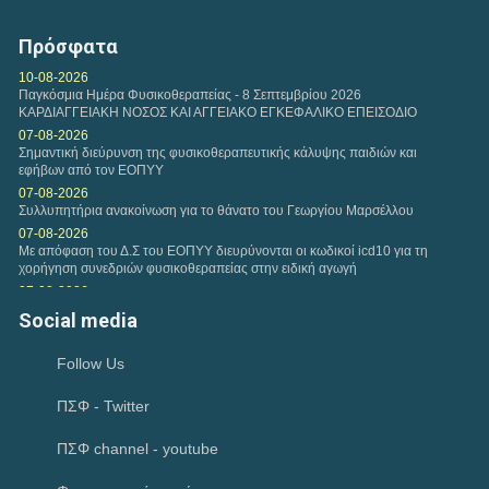
Πρόσφατα
10-08-2026
Παγκόσμια Ημέρα Φυσικοθεραπείας - 8 Σεπτεμβρίου 2026
ΚΑΡΔΙΑΓΓΕΙΑΚΗ ΝΟΣΟΣ ΚΑΙ ΑΓΓΕΙΑΚΟ ΕΓΚΕΦΑΛΙΚΟ ΕΠΕΙΣΟΔΙΟ
07-08-2026
Σημαντική διεύρυνση της φυσικοθεραπευτικής κάλυψης παιδιών και
εφήβων από τον ΕΟΠΥΥ
07-08-2026
Συλλυπητήρια ανακοίνωση για το θάνατο του Γεωργίου Μαρσέλλου
07-08-2026
Με απόφαση του Δ.Σ του ΕΟΠΥΥ διευρύνονται οι κωδικοί icd10 για τη
χορήγηση συνεδριών φυσικοθεραπείας στην ειδική αγωγή
07-08-2026
Μνημόνιο Συνεργασίας μεταξύ του Υπουργείου Ψηφιακής Διακυβέρνησης
Social media
και Τεχνητής Νοημοσύνης και του Πανελλήνιου...
06-08-2026
Follow Us
Συνάντηση αντιπροσωπείας του Κ.Δ.Σ με τον Υφυπουργό Παιδείας
Ανώτατης Εκπαίδευσης Νίκο Παπαϊωάννου
ΠΣΦ - Twitter
04-08-2026
Ιούλιος 2026-Μηνιαία Ανασκόπηση
02-08-2026
ΠΣΦ channel - youtube
Ικανοποίηση του Π.Σ.Φ για το Ν. 5322/2026 που αφορά την πρώιμη
παρέμβαση και τον προσωπικό βοηθό και παρέμβαση για την...