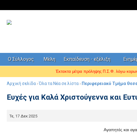
Ο Σύλλογος
Μέλη
Εκπαίδευση - εξέλιξη
Ενημ
Έκτακτα μέτρα πρόληψης Π.Σ.Φ. λόγω κορ
Αρχική σελίδα
›
Όλα τα Νέα σε λίστα
›
Περιφερειακό Τμήμα Θεσσα
Ευχές για Καλά Χριστούγεννα και Ευτ
Τε, 17 Δεκ 2025
Αγαπητές και αγ