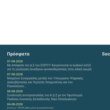
Πρόσφατα
Soc
07-08-2026
Με απόφαση του Δ.Σ του ΕΟΠΥΥ διευρύνονται οι κωδικοί icd10
για τη χορήγηση συνεδριών φυσικοθεραπείας στην ειδική αγωγή
07-08-2026
Μνημόνιο Συνεργασίας μεταξύ του Υπουργείου Ψηφιακής
Διακυβέρνησης και Τεχνητής Νοημοσύνης και του
Πανελλήνιου...
06-08-2026
Συνάντηση αντιπροσωπείας του Κ.Δ.Σ με τον Υφυπουργό
Παιδείας Ανώτατης Εκπαίδευσης Νίκο Παπαϊωάννου
04-08-2026
Ιούλιος 2026-Μηνιαία Ανασκόπηση