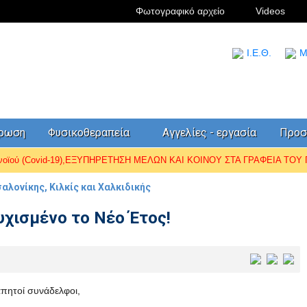
Φωτογραφικό αρχείο
Videos
I.Ε.Θ.
Μ
έρωση
Φυσικοθεραπεία
Αγγελίες - εργασία
Προσ
ωνοϊού (Covid-19),ΕΞΥΠΗΡΕΤΗΣΗ ΜΕΛΩΝ ΚΑΙ ΚΟΙΝΟΥ ΣΤΑ ΓΡΑΦΕΙΑ ΤΟΥ Π.
λονίκης, Κιλκίς και Χαλκιδικής
υχισμένο το Νέο Έτος!
απητοί συνάδελφοι,