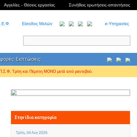
Αγγελίες - Θέσεις εργασίας
Συνήθεις ερωτήσεις-απαντήσεις
.Ε.Φ.
Είσοδος Μελών
e-Υπηρεσίες
φορές-Εκπτώσεις
Σ.Φ, Τρίτη και Πέμπτη ΜΟΝΟ μετά από ραντεβού.
Στην ίδια κατηγορία
Τρίτη, 04 Αυγ 2026