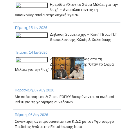
Ημερίδα «Όταν το Σώμα Μιλάει για την
Ψυχή – Ανακαλύπτοντας τη
Φυσικοθεραπεία στην Ψυχική Υγεία»
Πέμπτη, 15 Ιαν 2026
Δήλωση Συμμετοχής – Κοπή Πίτας Π.Τ
Θεσσαλονίκης, Κιλκίς & Χαλκιδικής
Τετάρτη, 14 Ιαν 2026
Διοργάνωση ημερίδας από τη
Διοικούσα Επιτροπή: "Όταν το Σώμα
Μιλάει για την Ψυχή Ανακαλύπτοντας...
Παρασκευή, 07 Αυγ 2026
Με απόφαση του Δ.Σ του ΕΟΠΥΥ διευρύνονται οι κωδικοί
icd10 για τη χορήγηση συνεδριών...
Πέμπτη, 06 Αυγ 2026
Συνάντηση αντιπροσωπείας του Κ.Δ.Σ με τον Υφυπουργό
Παιδείας Ανώτατης Εκπαίδευσης Νίκο...