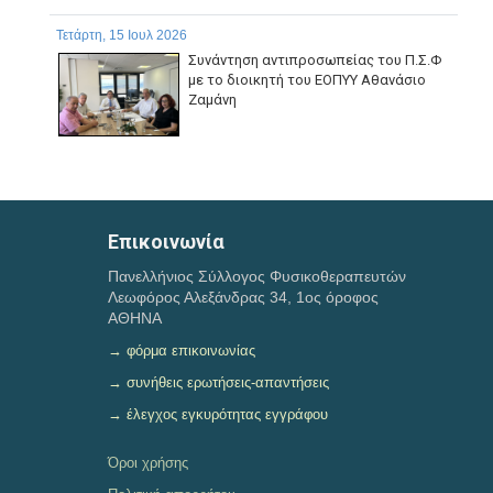
Τετάρτη, 15 Ιουλ 2026
Συνάντηση αντιπροσωπείας του Π.Σ.Φ
με το διοικητή του ΕΟΠΥΥ Αθανάσιο
Ζαμάνη
Επικοινωνία
Πανελλήνιος Σύλλογος Φυσικοθεραπευτών
Λεωφόρος Αλεξάνδρας 34, 1ος όροφος
ΑΘΗΝΑ
→ φόρμα επικοινωνίας
→ συνήθεις ερωτήσεις-απαντήσεις
→ έλεγχος εγκυρότητας εγγράφου
Όροι χρήσης